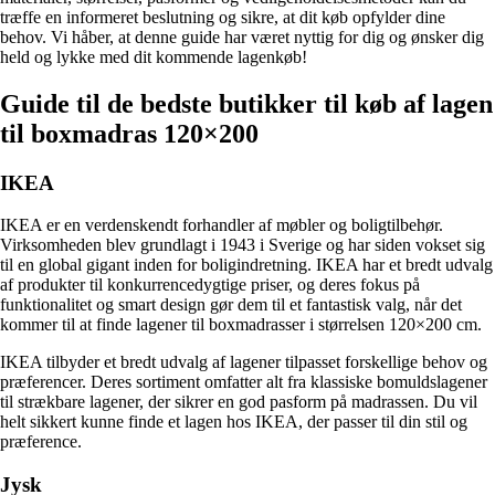
træffe en informeret beslutning og sikre, at dit køb opfylder dine
behov. Vi håber, at denne guide har været nyttig for dig og ønsker dig
held og lykke med dit kommende lagenkøb!
Guide til de bedste butikker til køb af lagen
til boxmadras 120×200
IKEA
IKEA er en verdenskendt forhandler af møbler og boligtilbehør.
Virksomheden blev grundlagt i 1943 i Sverige og har siden vokset sig
til en global gigant inden for boligindretning. IKEA har et bredt udvalg
af produkter til konkurrencedygtige priser, og deres fokus på
funktionalitet og smart design gør dem til et fantastisk valg, når det
kommer til at finde lagener til boxmadrasser i størrelsen 120×200 cm.
IKEA tilbyder et bredt udvalg af lagener tilpasset forskellige behov og
præferencer. Deres sortiment omfatter alt fra klassiske bomuldslagener
til strækbare lagener, der sikrer en god pasform på madrassen. Du vil
helt sikkert kunne finde et lagen hos IKEA, der passer til din stil og
præference.
Jysk