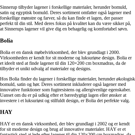
Sinnerup tilbyder lagener i forskellige materialer, herunder bomuld,
satin og egyptisk bomuld. Deres sortiment omfatter også lagener med
forskellige mønstre og farver, så du kan finde et lagen, der passer
perfekt til din stil. Med deres fokus på kvalitet kan du være sikker på,
at Sinnerups lagener vil give dig en behagelig og komfortabel søvn.
Bolia
Bolia er en dansk møbelvirksomhed, der blev grundlagt i 2000.
Virksomheden er kendt for sit moderne og luksuriøse design. Bolia er
et ideelt sted at finde lagener til din 120×200 cm boxmadras, da de
tilbyder et unikt udvalg af materialer og designs.
Hos Bolia finder du lagener i forskellige materialer, herunder økologisk
bomuld, satin og hør. Deres sortiment inkluderer også lagener med
innovative funktioner som fugtresistens og allergivenlige egenskaber.
Uanset om du er på udkig efter et bæredygtigt lagen eller ønsker at
investere i et luksuriøst og stilfuldt design, er Bolia det perfekte valg.
HAY
HAY er en dansk virksomhed, der blev grundlagt i 2002 og er kendt
for sit moderne design og brug af innovative materialer. HAY er et
fantastisk sted at lede efter lagener til din 120×200 cm boxmadras, da