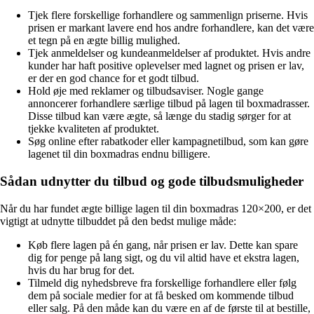
Tjek flere forskellige forhandlere og sammenlign priserne. Hvis
prisen er markant lavere end hos andre forhandlere, kan det være
et tegn på en ægte billig mulighed.
Tjek anmeldelser og kundeanmeldelser af produktet. Hvis andre
kunder har haft positive oplevelser med lagnet og prisen er lav,
er der en god chance for et godt tilbud.
Hold øje med reklamer og tilbudsaviser. Nogle gange
annoncerer forhandlere særlige tilbud på lagen til boxmadrasser.
Disse tilbud kan være ægte, så længe du stadig sørger for at
tjekke kvaliteten af produktet.
Søg online efter rabatkoder eller kampagnetilbud, som kan gøre
lagenet til din boxmadras endnu billigere.
Sådan udnytter du tilbud og gode tilbudsmuligheder
Når du har fundet ægte billige lagen til din boxmadras 120×200, er det
vigtigt at udnytte tilbuddet på den bedst mulige måde:
Køb flere lagen på én gang, når prisen er lav. Dette kan spare
dig for penge på lang sigt, og du vil altid have et ekstra lagen,
hvis du har brug for det.
Tilmeld dig nyhedsbreve fra forskellige forhandlere eller følg
dem på sociale medier for at få besked om kommende tilbud
eller salg. På den måde kan du være en af de første til at bestille,