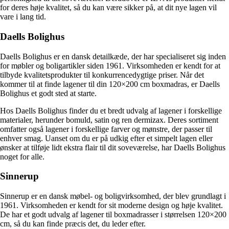
for deres høje kvalitet, så du kan være sikker på, at dit nye lagen vil
vare i lang tid.
Daells Bolighus
Daells Bolighus er en dansk detailkæde, der har specialiseret sig inden
for møbler og boligartikler siden 1961. Virksomheden er kendt for at
tilbyde kvalitetsprodukter til konkurrencedygtige priser. Når det
kommer til at finde lagener til din 120×200 cm boxmadras, er Daells
Bolighus et godt sted at starte.
Hos Daells Bolighus finder du et bredt udvalg af lagener i forskellige
materialer, herunder bomuld, satin og ren dermizax. Deres sortiment
omfatter også lagener i forskellige farver og mønstre, der passer til
enhver smag. Uanset om du er på udkig efter et simpelt lagen eller
ønsker at tilføje lidt ekstra flair til dit soveværelse, har Daells Bolighus
noget for alle.
Sinnerup
Sinnerup er en dansk møbel- og boligvirksomhed, der blev grundlagt i
1961. Virksomheden er kendt for sit moderne design og høje kvalitet.
De har et godt udvalg af lagener til boxmadrasser i størrelsen 120×200
cm, så du kan finde præcis det, du leder efter.