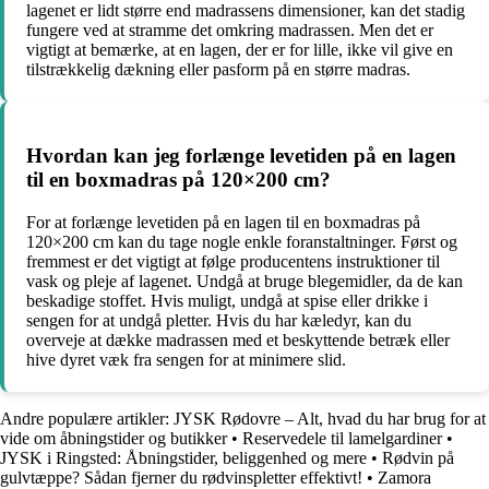
lagenet er lidt større end madrassens dimensioner, kan det stadig
fungere ved at stramme det omkring madrassen. Men det er
vigtigt at bemærke, at en lagen, der er for lille, ikke vil give en
tilstrækkelig dækning eller pasform på en større madras.
Hvordan kan jeg forlænge levetiden på en lagen
til en boxmadras på 120×200 cm?
For at forlænge levetiden på en lagen til en boxmadras på
120×200 cm kan du tage nogle enkle foranstaltninger. Først og
fremmest er det vigtigt at følge producentens instruktioner til
vask og pleje af lagenet. Undgå at bruge blegemidler, da de kan
beskadige stoffet. Hvis muligt, undgå at spise eller drikke i
sengen for at undgå pletter. Hvis du har kæledyr, kan du
overveje at dække madrassen med et beskyttende betræk eller
hive dyret væk fra sengen for at minimere slid.
Andre populære artikler:
JYSK Rødovre – Alt, hvad du har brug for at
vide om åbningstider og butikker
•
Reservedele til lamelgardiner
•
JYSK i Ringsted: Åbningstider, beliggenhed og mere
•
Rødvin på
gulvtæppe? Sådan fjerner du rødvinspletter effektivt!
•
Zamora