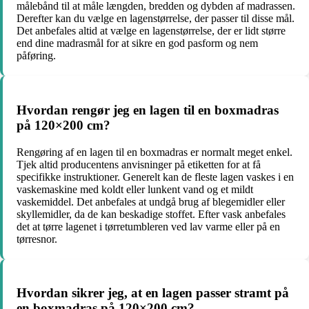
målebånd til at måle længden, bredden og dybden af madrassen.
Derefter kan du vælge en lagenstørrelse, der passer til disse mål.
Det anbefales altid at vælge en lagenstørrelse, der er lidt større
end dine madrasmål for at sikre en god pasform og nem
påføring.
Hvordan rengør jeg en lagen til en boxmadras
på 120×200 cm?
Rengøring af en lagen til en boxmadras er normalt meget enkel.
Tjek altid producentens anvisninger på etiketten for at få
specifikke instruktioner. Generelt kan de fleste lagen vaskes i en
vaskemaskine med koldt eller lunkent vand og et mildt
vaskemiddel. Det anbefales at undgå brug af blegemidler eller
skyllemidler, da de kan beskadige stoffet. Efter vask anbefales
det at tørre lagenet i tørretumbleren ved lav varme eller på en
tørresnor.
Hvordan sikrer jeg, at en lagen passer stramt på
en boxmadras på 120×200 cm?