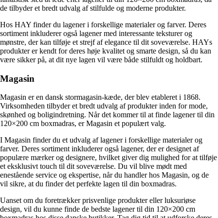
de tilbyder et bredt udvalg af stilfulde og moderne produkter.
Hos HAY finder du lagener i forskellige materialer og farver. Deres
sortiment inkluderer også lagener med interessante teksturer og
mønstre, der kan tilføje et strejf af elegance til dit soveværelse. HAYs
produkter er kendt for deres høje kvalitet og smarte design, så du kan
være sikker på, at dit nye lagen vil være både stilfuldt og holdbart.
Magasin
Magasin er en dansk stormagasin-kæde, der blev etableret i 1868.
Virksomheden tilbyder et bredt udvalg af produkter inden for mode,
skønhed og boligindretning. Når det kommer til at finde lagener til din
120×200 cm boxmadras, er Magasin et populært valg.
I Magasin finder du et udvalg af lagener i forskellige materialer og
farver. Deres sortiment inkluderer også lagener, der er designet af
populære mærker og designere, hvilket giver dig mulighed for at tilføje
et eksklusivt touch til dit soveværelse. Du vil blive mødt med
enestående service og ekspertise, når du handler hos Magasin, og de
vil sikre, at du finder det perfekte lagen til din boxmadras.
Uanset om du foretrækker prisvenlige produkter eller luksuriøse
design, vil du kunne finde de bedste lagener til din 120×200 cm
boxmadras hos disse danske butikker. Tag dig tid til at udforske deres