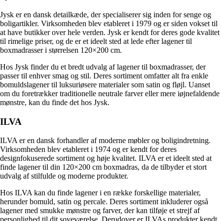
Jysk er en dansk detailkæde, der specialiserer sig inden for senge og
boligartikler. Virksomheden blev etableret i 1979 og er siden vokset til
at have butikker over hele verden. Jysk er kendt for deres gode kvalitet
til rimelige priser, og de er et ideelt sted at lede efter lagener til
boxmadrasser i størrelsen 120×200 cm.
Hos Jysk finder du et bredt udvalg af lagener til boxmadrasser, der
passer til enhver smag og stil. Deres sortiment omfatter alt fra enkle
bomuldslagener til luksuriøsere materialer som satin og fløjl. Uanset
om du foretrækker traditionelle neutrale farver eller mere iøjnefaldende
mønstre, kan du finde det hos Jysk.
ILVA
ILVA er en dansk forhandler af moderne møbler og boligindretning.
Virksomheden blev etableret i 1974 og er kendt for deres
designfokuserede sortiment og høje kvalitet. ILVA er et ideelt sted at
finde lagener til din 120×200 cm boxmadras, da de tilbyder et stort
udvalg af stilfulde og moderne produkter.
Hos ILVA kan du finde lagener i en række forskellige materialer,
herunder bomuld, satin og percale. Deres sortiment inkluderer også
lagener med smukke mønstre og farver, der kan tilføje et strejf af
personlighed til dit soveværelse. Derudover er ILVAs produkter kendt