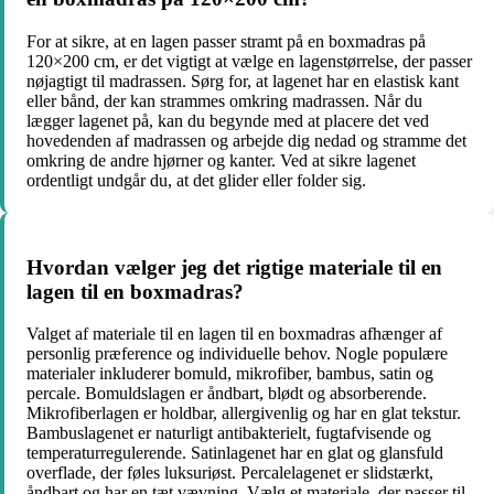
For at sikre, at en lagen passer stramt på en boxmadras på
120×200 cm, er det vigtigt at vælge en lagenstørrelse, der passer
nøjagtigt til madrassen. Sørg for, at lagenet har en elastisk kant
eller bånd, der kan strammes omkring madrassen. Når du
lægger lagenet på, kan du begynde med at placere det ved
hovedenden af madrassen og arbejde dig nedad og stramme det
omkring de andre hjørner og kanter. Ved at sikre lagenet
ordentligt undgår du, at det glider eller folder sig.
Hvordan vælger jeg det rigtige materiale til en
lagen til en boxmadras?
Valget af materiale til en lagen til en boxmadras afhænger af
personlig præference og individuelle behov. Nogle populære
materialer inkluderer bomuld, mikrofiber, bambus, satin og
percale. Bomuldslagen er åndbart, blødt og absorberende.
Mikrofiberlagen er holdbar, allergivenlig og har en glat tekstur.
Bambuslagenet er naturligt antibakterielt, fugtafvisende og
temperaturregulerende. Satinlagenet har en glat og glansfuld
overflade, der føles luksuriøst. Percalelagenet er slidstærkt,
åndbart og har en tæt vævning. Vælg et materiale, der passer til