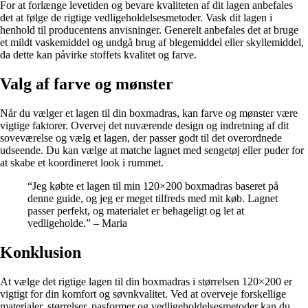
For at forlænge levetiden og bevare kvaliteten af dit lagen anbefales
det at følge de rigtige vedligeholdelsesmetoder. Vask dit lagen i
henhold til producentens anvisninger. Generelt anbefales det at bruge
et mildt vaskemiddel og undgå brug af blegemiddel eller skyllemiddel,
da dette kan påvirke stoffets kvalitet og farve.
Valg af farve og mønster
Når du vælger et lagen til din boxmadras, kan farve og mønster være
vigtige faktorer. Overvej det nuværende design og indretning af dit
soveværelse og vælg et lagen, der passer godt til det overordnede
udseende. Du kan vælge at matche lagnet med sengetøj eller puder for
at skabe et koordineret look i rummet.
“Jeg købte et lagen til min 120×200 boxmadras baseret på
denne guide, og jeg er meget tilfreds med mit køb. Lagnet
passer perfekt, og materialet er behageligt og let at
vedligeholde.” – Maria
Konklusion
At vælge det rigtige lagen til din boxmadras i størrelsen 120×200 er
vigtigt for din komfort og søvnkvalitet. Ved at overveje forskellige
materialer, størrelser, pasformer og vedligeholdelsesmetoder kan du