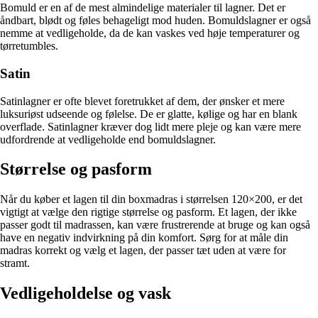
Bomuld er en af de mest almindelige materialer til lagner. Det er
åndbart, blødt og føles behageligt mod huden. Bomuldslagner er også
nemme at vedligeholde, da de kan vaskes ved høje temperaturer og
tørretumbles.
Satin
Satinlagner er ofte blevet foretrukket af dem, der ønsker et mere
luksuriøst udseende og følelse. De er glatte, kølige og har en blank
overflade. Satinlagner kræver dog lidt mere pleje og kan være mere
udfordrende at vedligeholde end bomuldslagner.
Størrelse og pasform
Når du køber et lagen til din boxmadras i størrelsen 120×200, er det
vigtigt at vælge den rigtige størrelse og pasform. Et lagen, der ikke
passer godt til madrassen, kan være frustrerende at bruge og kan også
have en negativ indvirkning på din komfort. Sørg for at måle din
madras korrekt og vælg et lagen, der passer tæt uden at være for
stramt.
Vedligeholdelse og vask