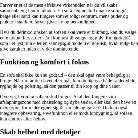
Farver er et af de mest effektive virkemidler, når du vil skabe
sammenhæng i indretningen. En sofa i en neutral nuance som grå,
beige eller sand kan fungere som et roligt centrum, mens puder og
plaider i stærkere farver giver liv og personlighed.
Hvis du derimod ønsker, at sofaen skal være et blikfang, kan du vælge
en markant farve, der står i kontrast til vægge og gulv. En mørkeblå
sofa i et lyst rum eller en sennepsgul model i et nordisk, hvidt miljø kan
give karakter uden at virke dominerende.
Funktion og komfort i fokus
En sofa skal ikke kun se godt ud – den skal også være behagelig at
bruge. Når du får den lavet efter mål, kan du tilpasse både sædedybde,
ryghøjde og polstring, så den passer til din krop og dine vaner.
Overvej, hvordan sofaen skal bruges: Skal den fungere som
afslapningszone med chaiselong og dybe sæder, eller skal den have en
mere opret form, der egner sig til samtale og gæster? Du kan også
integrere opbevaring, sovefunktion eller modulopbygning, så sofaen
kan ændres efter behov.
Skab helhed med detaljer