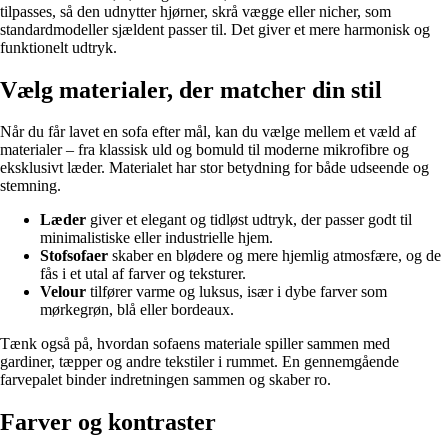
tilpasses, så den udnytter hjørner, skrå vægge eller nicher, som
standardmodeller sjældent passer til. Det giver et mere harmonisk og
funktionelt udtryk.
Vælg materialer, der matcher din stil
Når du får lavet en sofa efter mål, kan du vælge mellem et væld af
materialer – fra klassisk uld og bomuld til moderne mikrofibre og
eksklusivt læder. Materialet har stor betydning for både udseende og
stemning.
Læder
giver et elegant og tidløst udtryk, der passer godt til
minimalistiske eller industrielle hjem.
Stofsofaer
skaber en blødere og mere hjemlig atmosfære, og de
fås i et utal af farver og teksturer.
Velour
tilfører varme og luksus, især i dybe farver som
mørkegrøn, blå eller bordeaux.
Tænk også på, hvordan sofaens materiale spiller sammen med
gardiner, tæpper og andre tekstiler i rummet. En gennemgående
farvepalet binder indretningen sammen og skaber ro.
Farver og kontraster