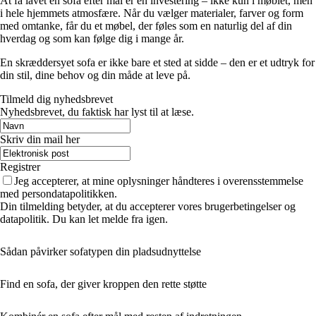
At få lavet en sofa efter mål er en investering – ikke kun i møblet, men
i hele hjemmets atmosfære. Når du vælger materialer, farver og form
med omtanke, får du et møbel, der føles som en naturlig del af din
hverdag og som kan følge dig i mange år.
En skræddersyet sofa er ikke bare et sted at sidde – den er et udtryk for
din stil, dine behov og din måde at leve på.
Tilmeld dig nyhedsbrevet
Nyhedsbrevet, du faktisk har lyst til at læse.
Skriv din mail her
Registrer
Jeg accepterer, at mine oplysninger håndteres i overensstemmelse
med persondatapolitikken.
Din tilmelding betyder, at du accepterer vores brugerbetingelser og
datapolitik. Du kan let melde fra igen.
Sådan påvirker sofatypen din pladsudnyttelse
Find en sofa, der giver kroppen den rette støtte