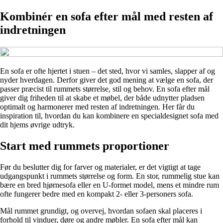
Kombinér en sofa efter mål med resten af
indretningen
En sofa er ofte hjertet i stuen – det sted, hvor vi samles, slapper af og
nyder hverdagen. Derfor giver det god mening at vælge en sofa, der
passer præcist til rummets størrelse, stil og behov. En sofa efter mål
giver dig friheden til at skabe et møbel, der både udnytter pladsen
optimalt og harmonerer med resten af indretningen. Her får du
inspiration til, hvordan du kan kombinere en specialdesignet sofa med
dit hjems øvrige udtryk.
Start med rummets proportioner
Før du beslutter dig for farver og materialer, er det vigtigt at tage
udgangspunkt i rummets størrelse og form. En stor, rummelig stue kan
bære en bred hjørnesofa eller en U-formet model, mens et mindre rum
ofte fungerer bedre med en kompakt 2- eller 3-personers sofa.
Mål rummet grundigt, og overvej, hvordan sofaen skal placeres i
forhold til vinduer, døre og andre møbler. En sofa efter mål kan