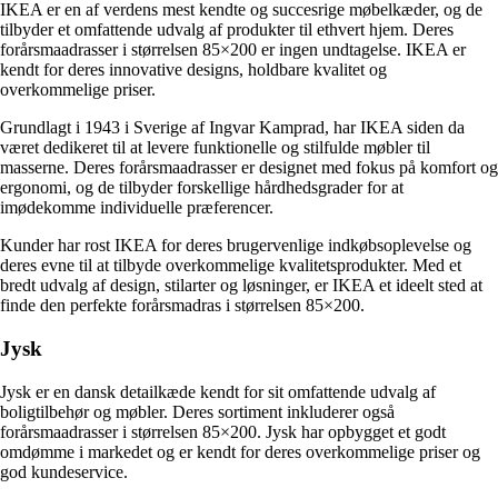
IKEA er en af verdens mest kendte og succesrige møbelkæder, og de
tilbyder et omfattende udvalg af produkter til ethvert hjem. Deres
forårsmaadrasser i størrelsen 85×200 er ingen undtagelse. IKEA er
kendt for deres innovative designs, holdbare kvalitet og
overkommelige priser.
Grundlagt i 1943 i Sverige af Ingvar Kamprad, har IKEA siden da
været dedikeret til at levere funktionelle og stilfulde møbler til
masserne. Deres forårsmaadrasser er designet med fokus på komfort og
ergonomi, og de tilbyder forskellige hårdhedsgrader for at
imødekomme individuelle præferencer.
Kunder har rost IKEA for deres brugervenlige indkøbsoplevelse og
deres evne til at tilbyde overkommelige kvalitetsprodukter. Med et
bredt udvalg af design, stilarter og løsninger, er IKEA et ideelt sted at
finde den perfekte forårsmadras i størrelsen 85×200.
Jysk
Jysk er en dansk detailkæde kendt for sit omfattende udvalg af
boligtilbehør og møbler. Deres sortiment inkluderer også
forårsmaadrasser i størrelsen 85×200. Jysk har opbygget et godt
omdømme i markedet og er kendt for deres overkommelige priser og
god kundeservice.