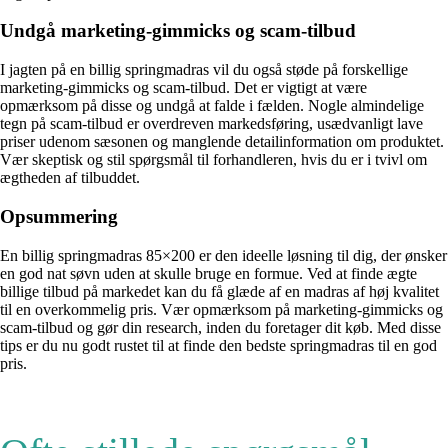
Undgå marketing-gimmicks og scam-tilbud
I jagten på en billig springmadras vil du også støde på forskellige
marketing-gimmicks og scam-tilbud. Det er vigtigt at være
opmærksom på disse og undgå at falde i fælden. Nogle almindelige
tegn på scam-tilbud er overdreven markedsføring, usædvanligt lave
priser udenom sæsonen og manglende detailinformation om produktet.
Vær skeptisk og stil spørgsmål til forhandleren, hvis du er i tvivl om
ægtheden af tilbuddet.
Opsummering
En billig springmadras 85×200 er den ideelle løsning til dig, der ønsker
en god nat søvn uden at skulle bruge en formue. Ved at finde ægte
billige tilbud på markedet kan du få glæde af en madras af høj kvalitet
til en overkommelig pris. Vær opmærksom på marketing-gimmicks og
scam-tilbud og gør din research, inden du foretager dit køb. Med disse
tips er du nu godt rustet til at finde den bedste springmadras til en god
pris.