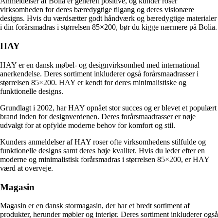
Anmeldelser af Bolia er generelt positive, og kunder roser
virksomheden for deres bæredygtige tilgang og deres visionære
designs. Hvis du værdsætter godt håndværk og bæredygtige materialer
i din forårsmadras i størrelsen 85×200, bør du kigge nærmere på Bolia.
HAY
HAY er en dansk møbel- og designvirksomhed med international
anerkendelse. Deres sortiment inkluderer også forårsmaadrasser i
størrelsen 85×200. HAY er kendt for deres minimalistiske og
funktionelle designs.
Grundlagt i 2002, har HAY opnået stor succes og er blevet et populært
brand inden for designverdenen. Deres forårsmaadrasser er nøje
udvalgt for at opfylde moderne behov for komfort og stil.
Kunders anmeldelser af HAY roser ofte virksomhedens stilfulde og
funktionelle designs samt deres høje kvalitet. Hvis du leder efter en
moderne og minimalistisk forårsmadras i størrelsen 85×200, er HAY
værd at overveje.
Magasin
Magasin er en dansk stormagasin, der har et bredt sortiment af
produkter, herunder møbler og interiør. Deres sortiment inkluderer også