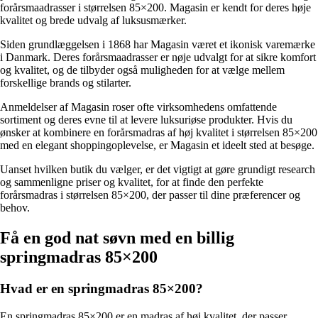
forårsmaadrasser i størrelsen 85×200. Magasin er kendt for deres høje
kvalitet og brede udvalg af luksusmærker.
Siden grundlæggelsen i 1868 har Magasin været et ikonisk varemærke
i Danmark. Deres forårsmaadrasser er nøje udvalgt for at sikre komfort
og kvalitet, og de tilbyder også muligheden for at vælge mellem
forskellige brands og stilarter.
Anmeldelser af Magasin roser ofte virksomhedens omfattende
sortiment og deres evne til at levere luksuriøse produkter. Hvis du
ønsker at kombinere en forårsmadras af høj kvalitet i størrelsen 85×200
med en elegant shoppingoplevelse, er Magasin et ideelt sted at besøge.
Uanset hvilken butik du vælger, er det vigtigt at gøre grundigt research
og sammenligne priser og kvalitet, for at finde den perfekte
forårsmadras i størrelsen 85×200, der passer til dine præferencer og
behov.
Få en god nat søvn med en billig
springmadras 85×200
Hvad er en springmadras 85×200?
En springmadras 85×200 er en madras af høj kvalitet, der passer