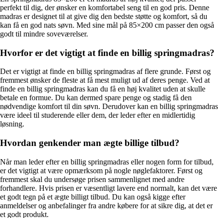
perfekt til dig, der ønsker en komfortabel seng til en god pris. Denne
madras er designet til at give dig den bedste støtte og komfort, så du
kan få en god nats søvn. Med sine mål på 85×200 cm passer den også
godt til mindre soveværelser.
Hvorfor er det vigtigt at finde en billig springmadras?
Det er vigtigt at finde en billig springmadras af flere grunde. Først og
fremmest ønsker de fleste at få mest muligt ud af deres penge. Ved at
finde en billig springmadras kan du få en høj kvalitet uden at skulle
betale en formue. Du kan dermed spare penge og stadig få den
nødvendige komfort til din søvn. Derudover kan en billig springmadras
være ideel til studerende eller dem, der leder efter en midlertidig
løsning.
Hvordan genkender man ægte billige tilbud?
Når man leder efter en billig springmadras eller nogen form for tilbud,
er det vigtigt at være opmærksom på nogle nøglefaktorer. Først og
fremmest skal du undersøge prisen sammenlignet med andre
forhandlere. Hvis prisen er væsentligt lavere end normalt, kan det være
et godt tegn på et ægte billigt tilbud. Du kan også kigge efter
anmeldelser og anbefalinger fra andre købere for at sikre dig, at det er
et godt produkt.