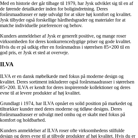
Med en historie der går tilbage til 1979, har Jysk udviklet sig til en af
de førende detailkæder inden for boligindretning. Deres
forårsmaadrasser er nøje udvalgt for at sikre høj komfort og kvalitet.
Jysk tilbyder også forskellige hårdhedsgrader og materialer for at
matche individuelle præferencer og behov.
Kunders anmeldelser af Jysk er generelt positive, og mange roser
virksomheden for deres konkurrencedygtige priser og gode kvalitet.
Hvis du er på udkig efter en forårsmadras i størrelsen 85×200 til en
god pris, er Jysk et sted at overveje.
ILVA
ILVA er en dansk møbelkæde med fokus på moderne design og
kvalitet. Deres sortiment inkluderer også forårsmaadrasser i størrelsen
85×200. ILVA er kendt for deres inspirerende kollektioner og deres
evne til at levere produkter af høj kvalitet.
Grundlagt i 1974, har ILVA opnået en solid position på markedet og
tiltrækker kunder med deres moderne og tidløse designs. Deres
forårsmaadrasser er udvalgt med omhu og er skabt med fokus på
komfort og holdbarhed.
Kunders anmeldelser af ILVA roser ofte virksomhedens stilfulde
design og deres evne til at tilbyde produkter af høj kvalitet. Hvis du er