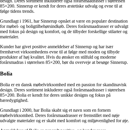
design. Deres sortiment inkluderer også forårsmaadrasser i størrelsen
85×200. Sinnerup er kendt for deres æstetiske udvalg og evne til at
følge tidens trends.
Grundlagt i 1961, har Sinnerup opnået at være en populær destination
for møbel- og boligtilbehørsindkøb. Deres forårsmaadrasser er udvalgt
med fokus på design og komfort, og de tilbyder forskellige stilarter og
materialer.
Kunder har givet positive anmeldelser af Sinnerup og har især
fremhævet virksomhedens evne til at følge med moden og tilbyde
produkter af høj kvalitet. Hvis du ønsker en stilfuld og moderne
forårsmadras i størrelsen 85×200, bør du overveje at besøge Sinnerup.
Bolia
Bolia er en dansk møbelvirksomhed med en passion for skandinavisk
design. Deres sortiment inkluderer også forårsmaadrasser i størrelsen
85×200. Bolia er kendt for deres unikke designs og fokus på
bæredygtighed.
Grundlagt i 2000, har Bolia skabt sig et navn som en fornem
møbelvirksomhed. Deres forårsmaadrasser er fremstillet med nøje
udvalgte materialer og er skabt med komfort og miljøvenlighed for øje.