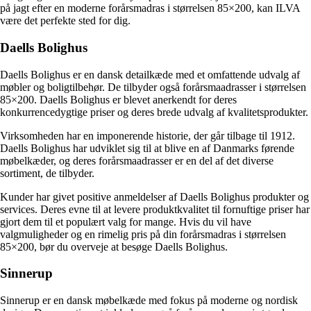
på jagt efter en moderne forårsmadras i størrelsen 85×200, kan ILVA
være det perfekte sted for dig.
Daells Bolighus
Daells Bolighus er en dansk detailkæde med et omfattende udvalg af
møbler og boligtilbehør. De tilbyder også forårsmaadrasser i størrelsen
85×200. Daells Bolighus er blevet anerkendt for deres
konkurrencedygtige priser og deres brede udvalg af kvalitetsprodukter.
Virksomheden har en imponerende historie, der går tilbage til 1912.
Daells Bolighus har udviklet sig til at blive en af Danmarks førende
møbelkæder, og deres forårsmaadrasser er en del af det diverse
sortiment, de tilbyder.
Kunder har givet positive anmeldelser af Daells Bolighus produkter og
services. Deres evne til at levere produktkvalitet til fornuftige priser har
gjort dem til et populært valg for mange. Hvis du vil have
valgmuligheder og en rimelig pris på din forårsmadras i størrelsen
85×200, bør du overveje at besøge Daells Bolighus.
Sinnerup
Sinnerup er en dansk møbelkæde med fokus på moderne og nordisk