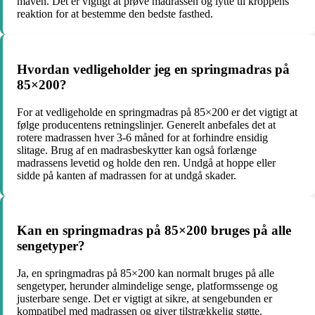
maven. Det er vigtigt at prøve madrassen og lytte til kroppens
reaktion for at bestemme den bedste fasthed.
Hvordan vedligeholder jeg en springmadras på
85×200?
For at vedligeholde en springmadras på 85×200 er det vigtigt at
følge producentens retningslinjer. Generelt anbefales det at
rotere madrassen hver 3-6 måned for at forhindre ensidig
slitage. Brug af en madrasbeskytter kan også forlænge
madrassens levetid og holde den ren. Undgå at hoppe eller
sidde på kanten af madrassen for at undgå skader.
Kan en springmadras på 85×200 bruges på alle
sengetyper?
Ja, en springmadras på 85×200 kan normalt bruges på alle
sengetyper, herunder almindelige senge, platformssenge og
justerbare senge. Det er vigtigt at sikre, at sengebunden er
kompatibel med madrassen og giver tilstrækkelig støtte.