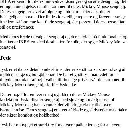
IKEA er kendt for deres innovative løsninger og smarte design, og det
er ingen undtagelse, når det kommer til deres Mickey Mouse sengetøj.
Deres sengetøj er lavet af bløde og holdbare materialer, der er
behagelige at sove i. Der findes forskellige mønstre og farver at vælge
imellem, så børnene kan finde sengetøj, der passer til deres personlige
stil og præferencer.
Med deres brede udvalg af sengetøj og deres fokus på funktionalitet og
kvalitet er IKEA en ideel destination for alle, der søger Mickey Mouse
sengetøj.
Jysk
Jysk er et dansk detailhandelsfirma, der er kendt for sit store udvalg af
møbler, senge og boligtilbehør. De har et godt ry i markedet for at
tilbyde produkter af høj kvalitet til rimelige priser. Når det kommer til
Mickey Mouse sengetøj, skuffer Jysk ikke.
Der er noget for enhver smag og alder i deres Mickey Mouse
kollektion. Jysk tilbyder sengetøj med sjove og farverige tryk af
Mickey Mouse og hans venner, der vil bringe glæde til ethvert
børneværelse. Deres sengetøj er lavet af bløde og slidstærke materialer,
der sikrer komfort og holdbarhed.
Jysk har opbygget et stærkt ry for at være pålidelige og for at levere