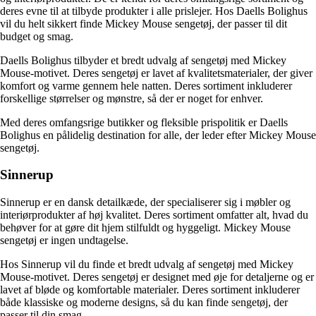
deres evne til at tilbyde produkter i alle prislejer. Hos Daells Bolighus
vil du helt sikkert finde Mickey Mouse sengetøj, der passer til dit
budget og smag.
Daells Bolighus tilbyder et bredt udvalg af sengetøj med Mickey
Mouse-motivet. Deres sengetøj er lavet af kvalitetsmaterialer, der giver
komfort og varme gennem hele natten. Deres sortiment inkluderer
forskellige størrelser og mønstre, så der er noget for enhver.
Med deres omfangsrige butikker og fleksible prispolitik er Daells
Bolighus en pålidelig destination for alle, der leder efter Mickey Mouse
sengetøj.
Sinnerup
Sinnerup er en dansk detailkæde, der specialiserer sig i møbler og
interiørprodukter af høj kvalitet. Deres sortiment omfatter alt, hvad du
behøver for at gøre dit hjem stilfuldt og hyggeligt. Mickey Mouse
sengetøj er ingen undtagelse.
Hos Sinnerup vil du finde et bredt udvalg af sengetøj med Mickey
Mouse-motivet. Deres sengetøj er designet med øje for detaljerne og er
lavet af bløde og komfortable materialer. Deres sortiment inkluderer
både klassiske og moderne designs, så du kan finde sengetøj, der
passer til din smag.