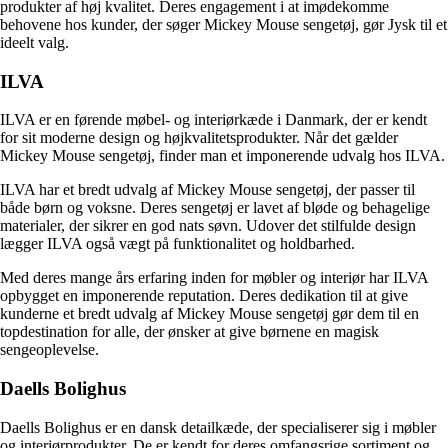
produkter af høj kvalitet. Deres engagement i at imødekomme
behovene hos kunder, der søger Mickey Mouse sengetøj, gør Jysk til et
ideelt valg.
ILVA
ILVA er en førende møbel- og interiørkæde i Danmark, der er kendt
for sit moderne design og højkvalitetsprodukter. Når det gælder
Mickey Mouse sengetøj, finder man et imponerende udvalg hos ILVA.
ILVA har et bredt udvalg af Mickey Mouse sengetøj, der passer til
både børn og voksne. Deres sengetøj er lavet af bløde og behagelige
materialer, der sikrer en god nats søvn. Udover det stilfulde design
lægger ILVA også vægt på funktionalitet og holdbarhed.
Med deres mange års erfaring inden for møbler og interiør har ILVA
opbygget en imponerende reputation. Deres dedikation til at give
kunderne et bredt udvalg af Mickey Mouse sengetøj gør dem til en
topdestination for alle, der ønsker at give børnene en magisk
sengeoplevelse.
Daells Bolighus
Daells Bolighus er en dansk detailkæde, der specialiserer sig i møbler
og interiørprodukter. De er kendt for deres omfangsrige sortiment og