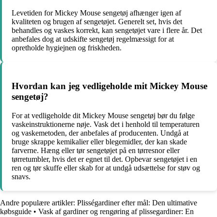
Levetiden for Mickey Mouse sengetøj afhænger igen af
kvaliteten og brugen af sengetøjet. Generelt set, hvis det
behandles og vaskes korrekt, kan sengetøjet vare i flere år. Det
anbefales dog at udskifte sengetøj regelmæssigt for at
opretholde hygiejnen og friskheden.
Hvordan kan jeg vedligeholde mit Mickey Mouse
sengetøj?
For at vedligeholde dit Mickey Mouse sengetøj bør du følge
vaskeinstruktionerne nøje. Vask det i henhold til temperaturen
og vaskemetoden, der anbefales af producenten. Undgå at
bruge skrappe kemikalier eller blegemidler, der kan skade
farverne. Hæng eller tør sengetøjet på en tørresnor eller
tørretumbler, hvis det er egnet til det. Opbevar sengetøjet i en
ren og tør skuffe eller skab for at undgå udsættelse for støv og
snavs.
Andre populære artikler:
Plisségardiner efter mål: Den ultimative
købsguide
•
Vask af gardiner og rengøring af plissegardiner: En