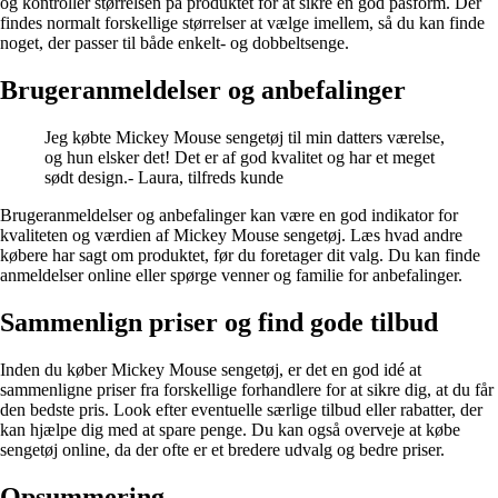
og kontroller størrelsen på produktet for at sikre en god pasform. Der
findes normalt forskellige størrelser at vælge imellem, så du kan finde
noget, der passer til både enkelt- og dobbeltsenge.
Brugeranmeldelser og anbefalinger
Jeg købte Mickey Mouse sengetøj til min datters værelse,
og hun elsker det! Det er af god kvalitet og har et meget
sødt design.- Laura, tilfreds kunde
Brugeranmeldelser og anbefalinger kan være en god indikator for
kvaliteten og værdien af ​​Mickey Mouse sengetøj. Læs hvad andre
købere har sagt om produktet, før du foretager dit valg. Du kan finde
anmeldelser online eller spørge venner og familie for anbefalinger.
Sammenlign priser og find gode tilbud
Inden du køber Mickey Mouse sengetøj, er det en god idé at
sammenligne priser fra forskellige forhandlere for at sikre dig, at du får
den bedste pris. Look efter eventuelle særlige tilbud eller rabatter, der
kan hjælpe dig med at spare penge. Du kan også overveje at købe
sengetøj online, da der ofte er et bredere udvalg og bedre priser.
Opsummering