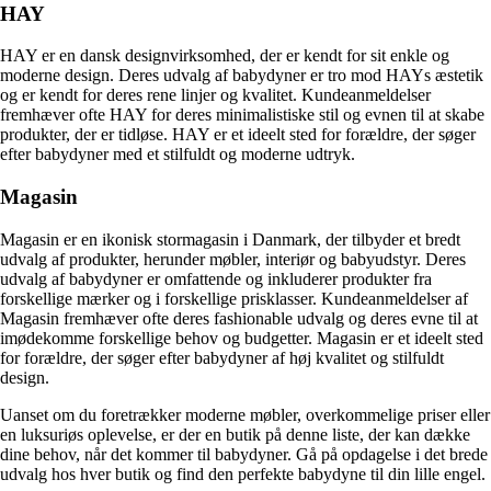
HAY
HAY er en dansk designvirksomhed, der er kendt for sit enkle og
moderne design. Deres udvalg af babydyner er tro mod HAYs æstetik
og er kendt for deres rene linjer og kvalitet. Kundeanmeldelser
fremhæver ofte HAY for deres minimalistiske stil og evnen til at skabe
produkter, der er tidløse. HAY er et ideelt sted for forældre, der søger
efter babydyner med et stilfuldt og moderne udtryk.
Magasin
Magasin er en ikonisk stormagasin i Danmark, der tilbyder et bredt
udvalg af produkter, herunder møbler, interiør og babyudstyr. Deres
udvalg af babydyner er omfattende og inkluderer produkter fra
forskellige mærker og i forskellige prisklasser. Kundeanmeldelser af
Magasin fremhæver ofte deres fashionable udvalg og deres evne til at
imødekomme forskellige behov og budgetter. Magasin er et ideelt sted
for forældre, der søger efter babydyner af høj kvalitet og stilfuldt
design.
Uanset om du foretrækker moderne møbler, overkommelige priser eller
en luksuriøs oplevelse, er der en butik på denne liste, der kan dække
dine behov, når det kommer til babydyner. Gå på opdagelse i det brede
udvalg hos hver butik og find den perfekte babydyne til din lille engel.