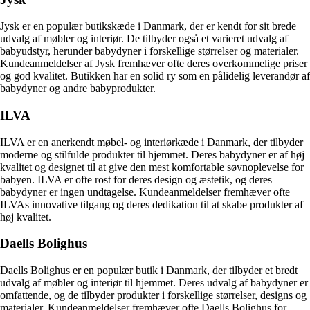
Jysk er en populær butikskæde i Danmark, der er kendt for sit brede
udvalg af møbler og interiør. De tilbyder også et varieret udvalg af
babyudstyr, herunder babydyner i forskellige størrelser og materialer.
Kundeanmeldelser af Jysk fremhæver ofte deres overkommelige priser
og god kvalitet. Butikken har en solid ry som en pålidelig leverandør af
babydyner og andre babyprodukter.
ILVA
ILVA er en anerkendt møbel- og interiørkæde i Danmark, der tilbyder
moderne og stilfulde produkter til hjemmet. Deres babydyner er af høj
kvalitet og designet til at give den mest komfortable søvnoplevelse for
babyen. ILVA er ofte rost for deres design og æstetik, og deres
babydyner er ingen undtagelse. Kundeanmeldelser fremhæver ofte
ILVAs innovative tilgang og deres dedikation til at skabe produkter af
høj kvalitet.
Daells Bolighus
Daells Bolighus er en populær butik i Danmark, der tilbyder et bredt
udvalg af møbler og interiør til hjemmet. Deres udvalg af babydyner er
omfattende, og de tilbyder produkter i forskellige størrelser, designs og
materialer. Kundeanmeldelser fremhæver ofte Daells Bolighus for