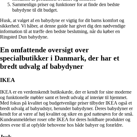
Sammenlign priser og funktioner for at finde den bedste
babydyne til dit budget.
Husk, at valget af en babydyne er vigtig for dit barns komfort og
sikkerhed. Vi håber, at denne guide har givet dig den nødvendige
information til at træffe den bedste beslutning, når du køber en
Ringsted Dun babydyne.
En omfattende oversigt over
specialbutikker i Danmark, der har et
bredt udvalg af babydyner
IKEA
IKEA er en verdenskendt butikskæde, der er kendt for sine moderne
og funktionelle møbler samt et bredt udvalg af interiør til hjemmet.
Med fokus på kvalitet og budgetvenlige priser tilbyder IKEA også et
bredt udvalg af babyudstyr, herunder babydyner. Deres babydyner er
kendt for at være af høj kvalitet og sikre en god nattesøvn for de små.
Kundeanmeldelser roser ofte IKEA for deres holdbare produkter og
deres evne til at opfylde behovene hos både babyer og forældre.
Jysk