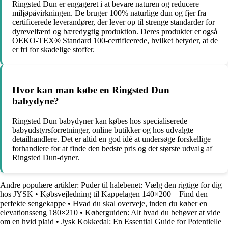
Ringsted Dun er engageret i at bevare naturen og reducere
miljøpåvirkningen. De bruger 100% naturlige dun og fjer fra
certificerede leverandører, der lever op til strenge standarder for
dyrevelfærd og bæredygtig produktion. Deres produkter er også
OEKO-TEX® Standard 100-certificerede, hvilket betyder, at de
er fri for skadelige stoffer.
Hvor kan man købe en Ringsted Dun
babydyne?
Ringsted Dun babydyner kan købes hos specialiserede
babyudstyrsforretninger, online butikker og hos udvalgte
detailhandlere. Det er altid en god idé at undersøge forskellige
forhandlere for at finde den bedste pris og det største udvalg af
Ringsted Dun-dyner.
Andre populære artikler:
Puder til halebenet: Vælg den rigtige for dig
hos JYSK
•
Købsvejledning til Kappelagen 140×200 – Find den
perfekte sengekappe
•
Hvad du skal overveje, inden du køber en
elevationsseng 180×210
•
Køberguiden: Alt hvad du behøver at vide
om en hvid plaid
•
Jysk Kokkedal: En Essential Guide for Potentielle