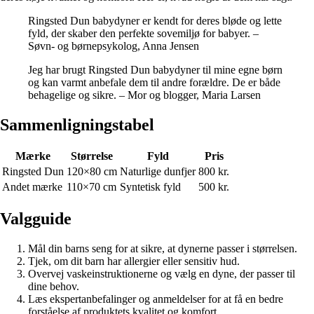
Ringsted Dun babydyner er kendt for deres bløde og lette
fyld, der skaber den perfekte sovemiljø for babyer. –
Søvn- og børnepsykolog, Anna Jensen
Jeg har brugt Ringsted Dun babydyner til mine egne børn
og kan varmt anbefale dem til andre forældre. De er både
behagelige og sikre. – Mor og blogger, Maria Larsen
Sammenligningstabel
Mærke
Størrelse
Fyld
Pris
Ringsted Dun
120×80 cm
Naturlige dunfjer
800 kr.
Andet mærke
110×70 cm
Syntetisk fyld
500 kr.
Valgguide
Mål din barns seng for at sikre, at dynerne passer i størrelsen.
Tjek, om dit barn har allergier eller sensitiv hud.
Overvej vaskeinstruktionerne og vælg en dyne, der passer til
dine behov.
Læs ekspertanbefalinger og anmeldelser for at få en bedre
forståelse af produktets kvalitet og komfort.