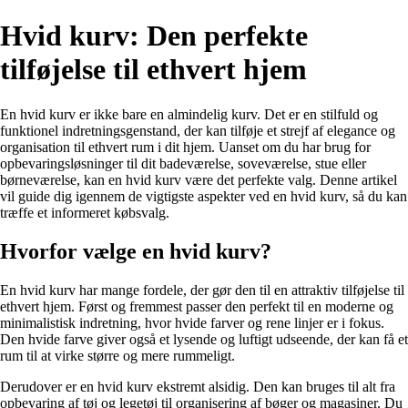
Hvid kurv: Den perfekte
tilføjelse til ethvert hjem
En hvid kurv er ikke bare en almindelig kurv. Det er en stilfuld og
funktionel indretningsgenstand, der kan tilføje et strejf af elegance og
organisation til ethvert rum i dit hjem. Uanset om du har brug for
opbevaringsløsninger til dit badeværelse, soveværelse, stue eller
børneværelse, kan en hvid kurv være det perfekte valg. Denne artikel
vil guide dig igennem de vigtigste aspekter ved en hvid kurv, så du kan
træffe et informeret købsvalg.
Hvorfor vælge en hvid kurv?
En hvid kurv har mange fordele, der gør den til en attraktiv tilføjelse til
ethvert hjem. Først og fremmest passer den perfekt til en moderne og
minimalistisk indretning, hvor hvide farver og rene linjer er i fokus.
Den hvide farve giver også et lysende og luftigt udseende, der kan få et
rum til at virke større og mere rummeligt.
Derudover er en hvid kurv ekstremt alsidig. Den kan bruges til alt fra
opbevaring af tøj og legetøj til organisering af bøger og magasiner. Du