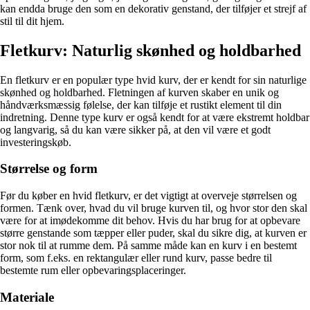
kan endda bruge den som en dekorativ genstand, der tilføjer et strejf af
stil til dit hjem.
Fletkurv: Naturlig skønhed og holdbarhed
En fletkurv er en populær type hvid kurv, der er kendt for sin naturlige
skønhed og holdbarhed. Fletningen af kurven skaber en unik og
håndværksmæssig følelse, der kan tilføje et rustikt element til din
indretning. Denne type kurv er også kendt for at være ekstremt holdbar
og langvarig, så du kan være sikker på, at den vil være et godt
investeringskøb.
Størrelse og form
Før du køber en hvid fletkurv, er det vigtigt at overveje størrelsen og
formen. Tænk over, hvad du vil bruge kurven til, og hvor stor den skal
være for at imødekomme dit behov. Hvis du har brug for at opbevare
større genstande som tæpper eller puder, skal du sikre dig, at kurven er
stor nok til at rumme dem. På samme måde kan en kurv i en bestemt
form, som f.eks. en rektangulær eller rund kurv, passe bedre til
bestemte rum eller opbevaringsplaceringer.
Materiale