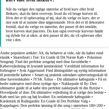
Når du vælger den rigtige størrelse af hvid kurv eller hvid
fletkurv, skal du først overveje, hvad du vil bruge kurven til.
Hvis det er til opbevaring af tøj, skal du vælge en kurv, der er
stor nok til at rumme dine tøjgenstande. Hvis det er til dekorativt
formål, skal du vælge en størrelse, der passer til det område,
hvor kurven skal placeres. Du kan også overveje kurvens højde
og dybde for at sikre, at den passer til det, du vil opbevare eller
vise i den.
Andre populære artikler:
Alt, du behøver at vide, når du køber rund
elastik
•
Skærebræt i Træ: En Guide til Dit Næste Køb
•
Pokemon
Sengetøj: Find det perfekte sengetøj med dine favorithelte
•
Købervejledning til lyserødt lammeskind: Værdifuld information for
forbrugere
•
Jysk Aggersund: Find åbningstider og nyttig information
til potentielle købere
•
Smart og praktisk udendørs opbevaringsskab til
dine haveredskaber
•
JYSK Århus – Dit ultimative købsguide
•
Få en
bedre nattesøvn med disse nyttige tips
•
Nakkepude til fly: Den
ultimative guide til at købe den perfekte nakkepude til din flyrejse
•
Hovedpude af dun: Dit ultimative vejledning til at vælge den bedste
•
Køb med lav pris og høj kvalitet: En omfattende købsguide
•
Kædetræk til Rullegardin: En Guide til Det Perfekte Valg
•
Kappelagen: Den perfekte løsning til din seng i størrelsen 180×200
•