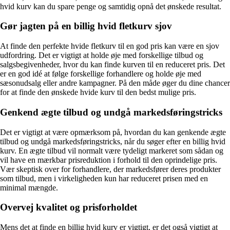
hvid kurv kan du spare penge og samtidig opnå det ønskede resultat.
Gør jagten på en billig hvid fletkurv sjov
At finde den perfekte hvide fletkurv til en god pris kan være en sjov
udfordring. Det er vigtigt at holde øje med forskellige tilbud og
salgsbegivenheder, hvor du kan finde kurven til en reduceret pris. Det
er en god idé at følge forskellige forhandlere og holde øje med
sæsonudsalg eller andre kampagner. På den måde øger du dine chancer
for at finde den ønskede hvide kurv til den bedst mulige pris.
Genkend ægte tilbud og undgå markedsføringstricks
Det er vigtigt at være opmærksom på, hvordan du kan genkende ægte
tilbud og undgå markedsføringstricks, når du søger efter en billig hvid
kurv. En ægte tilbud vil normalt være tydeligt markeret som sådan og
vil have en mærkbar prisreduktion i forhold til den oprindelige pris.
Vær skeptisk over for forhandlere, der markedsfører deres produkter
som tilbud, men i virkeligheden kun har reduceret prisen med en
minimal mængde.
Overvej kvalitet og prisforholdet
Mens det at finde en billig hvid kurv er vigtigt, er det også vigtigt at