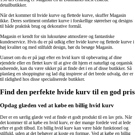
detailbutikker.
Når det kommer til hvide kurve og flettede kurve, skuffer Magasin
ikke. Deres sortiment omfatter kurve i forskellige størrelser og designs
til både praktisk brug og dekorative formål.
Magasin er kendt for sin luksuriøse atmosfære og fantastiske
kundeservice. Hvis du er på udkig efter hvide kurve og flettede kurve i
høj kvalitet og med stilfuldt design, bør du besøge Magasin.
Uanset om du er på jagt efter en hvid kurv til opbevaring af dine
ejendele eller en flettet kurv til at give dit hjem et naturligt og organisk
udseende, kan du være sikker på at finde det i en af disse butikker. Så
planlæg en shoppingtur og lad dig inspirere af det brede udvalg, der er
til rådighed hos disse specialiserede butikker.
Find den perfekte hvide kurv til en god pris
Opdag glæden ved at købe en billig hvid kurv
Der er en særlig glæde ved at finde et godt produkt til en lav pris. Når
det kommer til at købe en hvid kurv, er der mange fordele ved at lede
efter et godt tilbud. En billig hvid kurv kan være både funktionel og
stilfuld, uden at det behøver at koste en formue. Ved at købe en billig