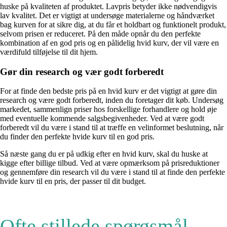
huske på kvaliteten af produktet. Lavpris betyder ikke nødvendigvis
lav kvalitet. Det er vigtigt at undersøge materialerne og håndværket
bag kurven for at sikre dig, at du får et holdbart og funktionelt produkt,
selvom prisen er reduceret. På den måde opnår du den perfekte
kombination af en god pris og en pålidelig hvid kurv, der vil være en
værdifuld tilføjelse til dit hjem.
Gør din research og vær godt forberedt
For at finde den bedste pris på en hvid kurv er det vigtigt at gøre din
research og være godt forberedt, inden du foretager dit køb. Undersøg
markedet, sammenlign priser hos forskellige forhandlere og hold øje
med eventuelle kommende salgsbegivenheder. Ved at være godt
forberedt vil du være i stand til at træffe en velinformet beslutning, når
du finder den perfekte hvide kurv til en god pris.
Så næste gang du er på udkig efter en hvid kurv, skal du huske at
kigge efter billige tilbud. Ved at være opmærksom på prisreduktioner
og gennemføre din research vil du være i stand til at finde den perfekte
hvide kurv til en pris, der passer til dit budget.
Ofte stillede spørgsmål