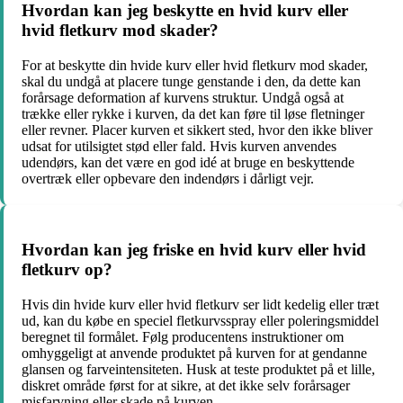
Hvordan kan jeg beskytte en hvid kurv eller
hvid fletkurv mod skader?
For at beskytte din hvide kurv eller hvid fletkurv mod skader,
skal du undgå at placere tunge genstande i den, da dette kan
forårsage deformation af kurvens struktur. Undgå også at
trække eller rykke i kurven, da det kan føre til løse fletninger
eller revner. Placer kurven et sikkert sted, hvor den ikke bliver
udsat for utilsigtet stød eller fald. Hvis kurven anvendes
udendørs, kan det være en god idé at bruge en beskyttende
overtræk eller opbevare den indendørs i dårligt vejr.
Hvordan kan jeg friske en hvid kurv eller hvid
fletkurv op?
Hvis din hvide kurv eller hvid fletkurv ser lidt kedelig eller træt
ud, kan du købe en speciel fletkurvsspray eller poleringsmiddel
beregnet til formålet. Følg producentens instruktioner om
omhyggeligt at anvende produktet på kurven for at gendanne
glansen og farveintensiteten. Husk at teste produktet på et lille,
diskret område først for at sikre, at det ikke selv forårsager
misfarvning eller skade på kurven.