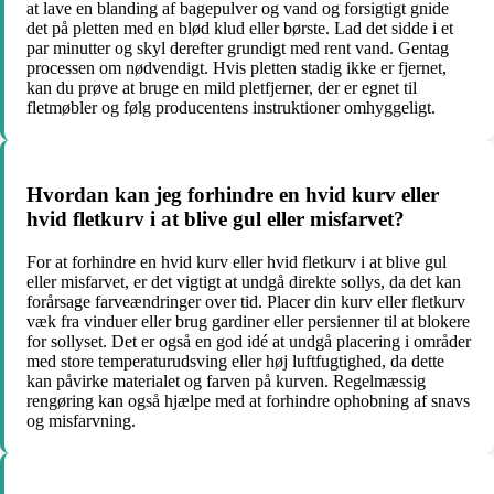
at lave en blanding af bagepulver og vand og forsigtigt gnide
det på pletten med en blød klud eller børste. Lad det sidde i et
par minutter og skyl derefter grundigt med rent vand. Gentag
processen om nødvendigt. Hvis pletten stadig ikke er fjernet,
kan du prøve at bruge en mild pletfjerner, der er egnet til
fletmøbler og følg producentens instruktioner omhyggeligt.
Hvordan kan jeg forhindre en hvid kurv eller
hvid fletkurv i at blive gul eller misfarvet?
For at forhindre en hvid kurv eller hvid fletkurv i at blive gul
eller misfarvet, er det vigtigt at undgå direkte sollys, da det kan
forårsage farveændringer over tid. Placer din kurv eller fletkurv
væk fra vinduer eller brug gardiner eller persienner til at blokere
for sollyset. Det er også en god idé at undgå placering i områder
med store temperaturudsving eller høj luftfugtighed, da dette
kan påvirke materialet og farven på kurven. Regelmæssig
rengøring kan også hjælpe med at forhindre ophobning af snavs
og misfarvning.