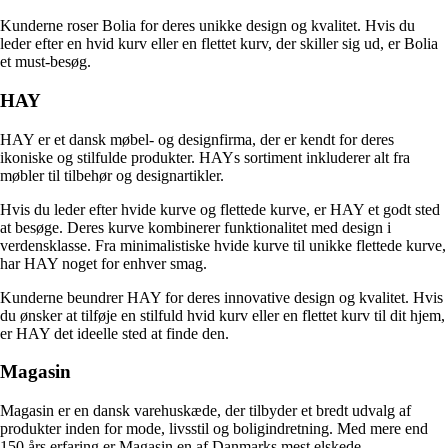
Kunderne roser Bolia for deres unikke design og kvalitet. Hvis du
leder efter en hvid kurv eller en flettet kurv, der skiller sig ud, er Bolia
et must-besøg.
HAY
HAY er et dansk møbel- og designfirma, der er kendt for deres
ikoniske og stilfulde produkter. HAYs sortiment inkluderer alt fra
møbler til tilbehør og designartikler.
Hvis du leder efter hvide kurve og flettede kurve, er HAY et godt sted
at besøge. Deres kurve kombinerer funktionalitet med design i
verdensklasse. Fra minimalistiske hvide kurve til unikke flettede kurve,
har HAY noget for enhver smag.
Kunderne beundrer HAY for deres innovative design og kvalitet. Hvis
du ønsker at tilføje en stilfuld hvid kurv eller en flettet kurv til dit hjem,
er HAY det ideelle sted at finde den.
Magasin
Magasin er en dansk varehuskæde, der tilbyder et bredt udvalg af
produkter inden for mode, livsstil og boligindretning. Med mere end
150 års erfaring er Magasin en af Danmarks mest elskede