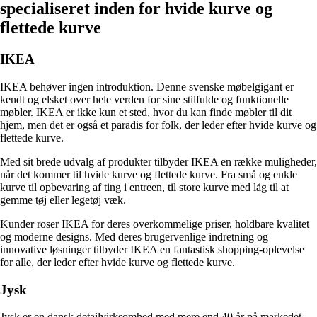
specialiseret inden for hvide kurve og
flettede kurve
IKEA
IKEA behøver ingen introduktion. Denne svenske møbelgigant er
kendt og elsket over hele verden for sine stilfulde og funktionelle
møbler. IKEA er ikke kun et sted, hvor du kan finde møbler til dit
hjem, men det er også et paradis for folk, der leder efter hvide kurve og
flettede kurve.
Med sit brede udvalg af produkter tilbyder IKEA en række muligheder,
når det kommer til hvide kurve og flettede kurve. Fra små og enkle
kurve til opbevaring af ting i entreen, til store kurve med låg til at
gemme tøj eller legetøj væk.
Kunder roser IKEA for deres overkommelige priser, holdbare kvalitet
og moderne designs. Med deres brugervenlige indretning og
innovative løsninger tilbyder IKEA en fantastisk shopping-oplevelse
for alle, der leder efter hvide kurve og flettede kurve.
Jysk
Jysk er en dansk detailvirksomhed med mere end 40 år på markedet.