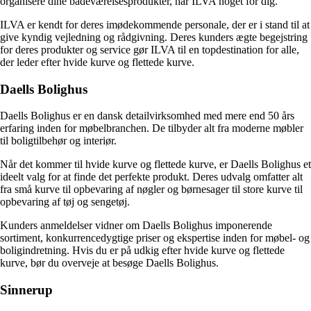
organisere dine badeværelsesprodukter, har ILVA noget for dig.
ILVA er kendt for deres imødekommende personale, der er i stand til at
give kyndig vejledning og rådgivning. Deres kunders ægte begejstring
for deres produkter og service gør ILVA til en topdestination for alle,
der leder efter hvide kurve og flettede kurve.
Daells Bolighus
Daells Bolighus er en dansk detailvirksomhed med mere end 50 års
erfaring inden for møbelbranchen. De tilbyder alt fra moderne møbler
til boligtilbehør og interiør.
Når det kommer til hvide kurve og flettede kurve, er Daells Bolighus et
ideelt valg for at finde det perfekte produkt. Deres udvalg omfatter alt
fra små kurve til opbevaring af nøgler og børnesager til store kurve til
opbevaring af tøj og sengetøj.
Kunders anmeldelser vidner om Daells Bolighus imponerende
sortiment, konkurrencedygtige priser og ekspertise inden for møbel- og
boligindretning. Hvis du er på udkig efter hvide kurve og flettede
kurve, bør du overveje at besøge Daells Bolighus.
Sinnerup