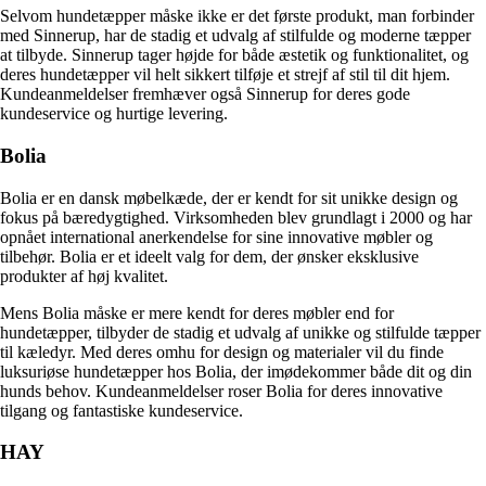
Selvom hundetæpper måske ikke er det første produkt, man forbinder
med Sinnerup, har de stadig et udvalg af stilfulde og moderne tæpper
at tilbyde. Sinnerup tager højde for både æstetik og funktionalitet, og
deres hundetæpper vil helt sikkert tilføje et strejf af stil til dit hjem.
Kundeanmeldelser fremhæver også Sinnerup for deres gode
kundeservice og hurtige levering.
Bolia
Bolia er en dansk møbelkæde, der er kendt for sit unikke design og
fokus på bæredygtighed. Virksomheden blev grundlagt i 2000 og har
opnået international anerkendelse for sine innovative møbler og
tilbehør. Bolia er et ideelt valg for dem, der ønsker eksklusive
produkter af høj kvalitet.
Mens Bolia måske er mere kendt for deres møbler end for
hundetæpper, tilbyder de stadig et udvalg af unikke og stilfulde tæpper
til kæledyr. Med deres omhu for design og materialer vil du finde
luksuriøse hundetæpper hos Bolia, der imødekommer både dit og din
hunds behov. Kundeanmeldelser roser Bolia for deres innovative
tilgang og fantastiske kundeservice.
HAY