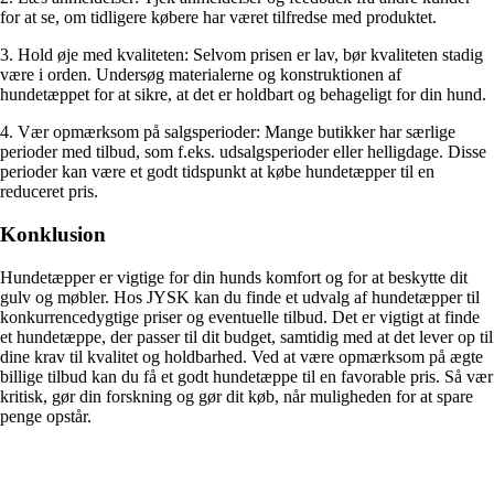
for at se, om tidligere købere har været tilfredse med produktet.
3. Hold øje med kvaliteten: Selvom prisen er lav, bør kvaliteten stadig
være i orden. Undersøg materialerne og konstruktionen af
hundetæppet for at sikre, at det er holdbart og behageligt for din hund.
4. Vær opmærksom på salgsperioder: Mange butikker har særlige
perioder med tilbud, som f.eks. udsalgsperioder eller helligdage. Disse
perioder kan være et godt tidspunkt at købe hundetæpper til en
reduceret pris.
Konklusion
Hundetæpper er vigtige for din hunds komfort og for at beskytte dit
gulv og møbler. Hos JYSK kan du finde et udvalg af hundetæpper til
konkurrencedygtige priser og eventuelle tilbud. Det er vigtigt at finde
et hundetæppe, der passer til dit budget, samtidig med at det lever op til
dine krav til kvalitet og holdbarhed. Ved at være opmærksom på ægte
billige tilbud kan du få et godt hundetæppe til en favorable pris. Så vær
kritisk, gør din forskning og gør dit køb, når muligheden for at spare
penge opstår.