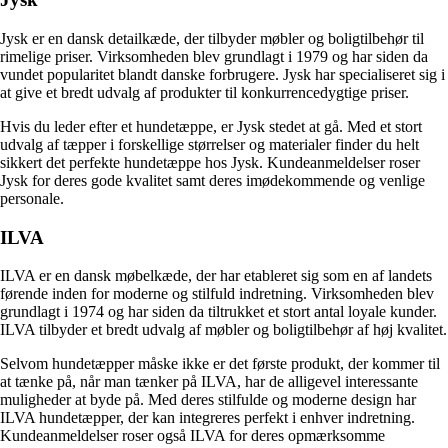
Jysk er en dansk detailkæde, der tilbyder møbler og boligtilbehør til
rimelige priser. Virksomheden blev grundlagt i 1979 og har siden da
vundet popularitet blandt danske forbrugere. Jysk har specialiseret sig i
at give et bredt udvalg af produkter til konkurrencedygtige priser.
Hvis du leder efter et hundetæppe, er Jysk stedet at gå. Med et stort
udvalg af tæpper i forskellige størrelser og materialer finder du helt
sikkert det perfekte hundetæppe hos Jysk. Kundeanmeldelser roser
Jysk for deres gode kvalitet samt deres imødekommende og venlige
personale.
ILVA
ILVA er en dansk møbelkæde, der har etableret sig som en af landets
førende inden for moderne og stilfuld indretning. Virksomheden blev
grundlagt i 1974 og har siden da tiltrukket et stort antal loyale kunder.
ILVA tilbyder et bredt udvalg af møbler og boligtilbehør af høj kvalitet.
Selvom hundetæpper måske ikke er det første produkt, der kommer til
at tænke på, når man tænker på ILVA, har de alligevel interessante
muligheder at byde på. Med deres stilfulde og moderne design har
ILVA hundetæpper, der kan integreres perfekt i enhver indretning.
Kundeanmeldelser roser også ILVA for deres opmærksomme