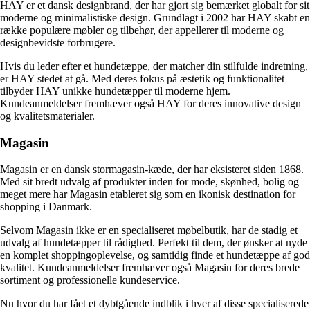
HAY er et dansk designbrand, der har gjort sig bemærket globalt for sit
moderne og minimalistiske design. Grundlagt i 2002 har HAY skabt en
række populære møbler og tilbehør, der appellerer til moderne og
designbevidste forbrugere.
Hvis du leder efter et hundetæppe, der matcher din stilfulde indretning,
er HAY stedet at gå. Med deres fokus på æstetik og funktionalitet
tilbyder HAY unikke hundetæpper til moderne hjem.
Kundeanmeldelser fremhæver også HAY for deres innovative design
og kvalitetsmaterialer.
Magasin
Magasin er en dansk stormagasin-kæde, der har eksisteret siden 1868.
Med sit bredt udvalg af produkter inden for mode, skønhed, bolig og
meget mere har Magasin etableret sig som en ikonisk destination for
shopping i Danmark.
Selvom Magasin ikke er en specialiseret møbelbutik, har de stadig et
udvalg af hundetæpper til rådighed. Perfekt til dem, der ønsker at nyde
en komplet shoppingoplevelse, og samtidig finde et hundetæppe af god
kvalitet. Kundeanmeldelser fremhæver også Magasin for deres brede
sortiment og professionelle kundeservice.
Nu hvor du har fået et dybtgående indblik i hver af disse specialiserede