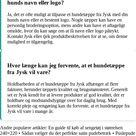
hunds navn eller logo?
Ja, det er ofte muligt at tilpasse et hundetæppe fra Jysk med din
hunds navn eller et bestemt logo. Nogle tæpper kan have en
personlig broderingsoption, mens andre kan have et aftageligt
område, hvor du kan søge om at få navn eller logo påtrykt.
Kontakt Jysk eller tjek produktbeskrivelsen for at se, om denne
mulighed er tilgængelig.
Hvor længe kan jeg forvente, at et hundetæppe
fra Jysk vil vare?
Holdbarheden af et hundetæppe fra Jysk afhænger af flere
faktorer, herunder tæppets kvalitet og brugsmønsteret. Generelt
set er Jysk kendt for at levere produkter af god kvalitet, der er
holdbare og modstandsdygtige over for daglig brug. Med
korrekt pleje og rengøring kan du forvente, at et hundetæppe fra
Jysk vil vare i mange år.
Andre populære artikler:
En guide til køb af sengetøj i størrelsen
240×220
•
Sådan vælger du det perfekte satin pudebetræk
•
Puslepude