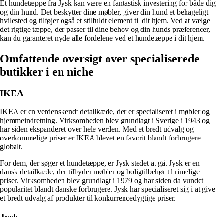
Et hundetæppe fra Jysk kan være en fantastisk investering for både dig
og din hund. Det beskytter dine møbler, giver din hund et behageligt
hvilested og tilføjer også et stilfuldt element til dit hjem. Ved at vælge
det rigtige tæppe, der passer til dine behov og din hunds præferencer,
kan du garanteret nyde alle fordelene ved et hundetæppe i dit hjem.
Omfattende oversigt over specialiserede
butikker i en niche
IKEA
IKEA er en verdenskendt detailkæde, der er specialiseret i møbler og
hjemmeindretning. Virksomheden blev grundlagt i Sverige i 1943 og
har siden ekspanderet over hele verden. Med et bredt udvalg og
overkommelige priser er IKEA blevet en favorit blandt forbrugere
globalt.
For dem, der søger et hundetæppe, er Jysk stedet at gå. Jysk er en
dansk detailkæde, der tilbyder møbler og boligtilbehør til rimelige
priser. Virksomheden blev grundlagt i 1979 og har siden da vundet
popularitet blandt danske forbrugere. Jysk har specialiseret sig i at give
et bredt udvalg af produkter til konkurrencedygtige priser.
Jysk