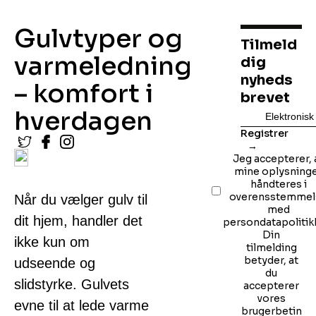
Gulvtyper og
Tilmeld
varmeledning
dig
nyheds
– komfort i
brevet
hverdagen
Registrer
Jeg accepterer, 
mine oplysning
håndteres i
overensstemmel
Når du vælger gulv til
med
dit hjem, handler det
persondatapolitik
Din
ikke kun om
tilmelding
betyder, at
udseende og
du
slidstyrke. Gulvets
accepterer
vores
evne til at lede varme
brugerbetin