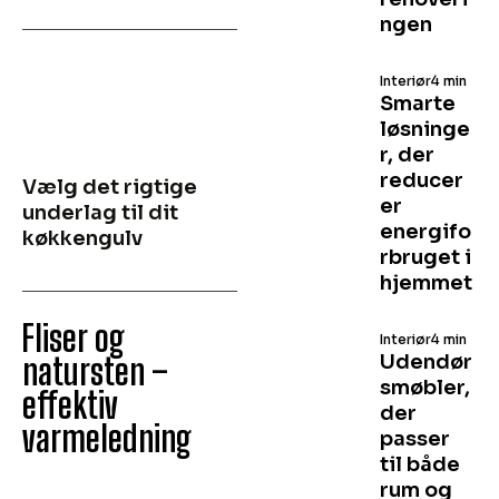
ngen
Interiør
4 min
Smarte
løsninge
r, der
reducer
Vælg det rigtige
er
underlag til dit
energifo
køkkengulv
rbruget i
hjemmet
Fliser og
Interiør
4 min
Udendør
natursten –
smøbler,
effektiv
der
varmeledning
passer
til både
rum og