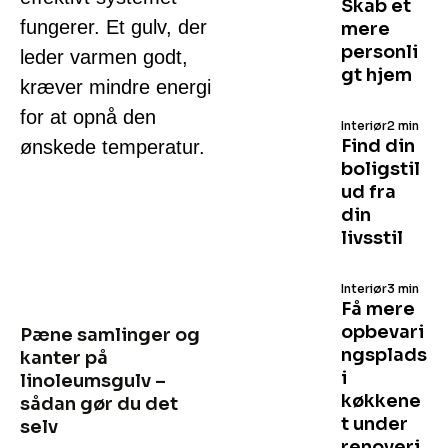
Skab et
fungerer. Et gulv, der
mere
personli
leder varmen godt,
gt hjem
kræver mindre energi
for at opnå den
Interiør
2 min
Find din
ønskede temperatur.
boligstil
ud fra
din
livsstil
Interiør
3 min
Få mere
opbevari
Pæne samlinger og
ngsplads
kanter på
i
linoleumsgulv –
køkkene
sådan gør du det
t under
selv
renoveri