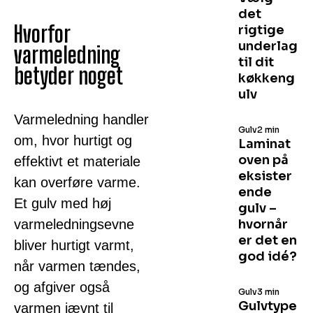
det
Hvorfor
rigtige
underlag
varmeledning
til dit
betyder noget
køkkeng
ulv
Varmeledning handler
Gulv
2 min
om, hvor hurtigt og
Laminat
oven på
effektivt et materiale
eksister
kan overføre varme.
ende
Et gulv med høj
gulv –
varmeledningsevne
hvornår
er det en
bliver hurtigt varmt,
god idé?
når varmen tændes,
og afgiver også
Gulv
3 min
Gulvtype
varmen jævnt til