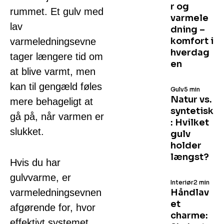
r og
rummet. Et gulv med
varmele
lav
dning –
komfort i
varmeledningsevne
hverdag
tager længere tid om
en
at blive varmt, men
kan til gengæld føles
Gulv
5 min
Natur vs.
mere behageligt at
syntetisk
gå på, når varmen er
: Hvilket
slukket.
gulv
holder
længst?
Hvis du har
gulvvarme, er
Interiør
2 min
varmeledningsevnen
Håndlav
et
afgørende for, hvor
charme:
effektivt systemet