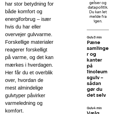
gelser og
har stor betydning for
datapolitik.
både komfort og
Du kan let
melde fra
energiforbrug – især
igen.
hvis du har eller
overvejer gulvvarme.
Gulv
3 min
Forskellige materialer
Pæne
samlinge
reagerer forskelligt
r og
på varme, og det kan
kanter
mærkes i hverdagen.
på
linoleum
Her får du et overblik
sgulv –
over, hvordan de
sådan
mest almindelige
gør du
det selv
gulvtyper påvirker
varmeledning og
Gulv
4 min
komfort.
Vælg