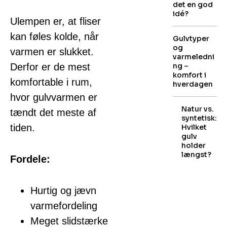
det en god
idé?
Ulempen er, at fliser
kan føles kolde, når
Gulvtyper
og
varmen er slukket.
varmeledni
Derfor er de mest
ng –
komfort i
komfortable i rum,
hverdagen
hvor gulvvarmen er
Natur vs.
tændt det meste af
syntetisk:
tiden.
Hvilket
gulv
holder
længst?
Fordele:
Hurtig og jævn
varmefordeling
Meget slidstærke