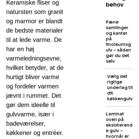
Keramiske fliser og
behov
natursten som granit
og marmor er blandt
Pæne
samlinger
de bedste materialer
og kanter
på
til at lede varme. De
linoleumsg
har en høj
ulv – sådan
gør du det
varmeledningsevne,
selv
hvilket betyder, at de
hurtigt bliver varme
Vælg det
rigtige
og fordeler varmen
underlag til
dit
jævnt i rummet. Det
køkkengulv
gør dem ideelle til
gulvvarme, især i
Laminat
oven på
badeværelser,
eksisterend
e gulv –
køkkener og entréer.
hvornår er