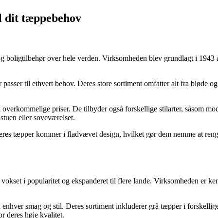
il dit tæppebehov
 og boligtilbehør over hele verden. Virksomheden blev grundlagt i 1943 a
sser til ethvert behov. Deres store sortiment omfatter alt fra bløde og 
overkommelige priser. De tilbyder også forskellige stilarter, såsom mod
 stuen eller soveværelset.
eres tæpper kommer i fladvævet design, hvilket gør dem nemme at rengør
okset i popularitet og ekspanderet til flere lande. Virksomheden er kend
l enhver smag og stil. Deres sortiment inkluderer grå tæpper i forskell
r deres høje kvalitet.