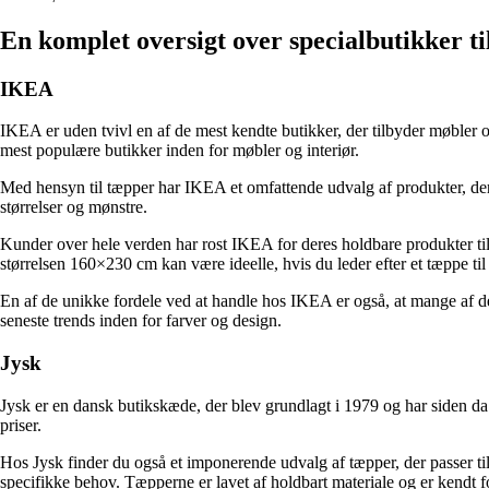
En komplet oversigt over specialbutikker t
IKEA
IKEA er uden tvivl en af ​​de mest kendte butikker, der tilbyder møbler
mest populære butikker inden for møbler og interiør.
Med hensyn til tæpper har IKEA et omfattende udvalg af produkter, der pa
størrelser og mønstre.
Kunder over hele verden har rost IKEA for deres holdbare produkter til 
størrelsen 160×230 cm kan være ideelle, hvis du leder efter et tæppe til
En af de unikke fordele ved at handle hos IKEA er også, at mange af d
seneste trends inden for farver og design.
Jysk
Jysk er en dansk butikskæde, der blev grundlagt i 1979 og har siden da v
priser.
Hos Jysk finder du også et imponerende udvalg af tæpper, der passer ti
specifikke behov. Tæpperne er lavet af holdbart materiale og er kendt fo