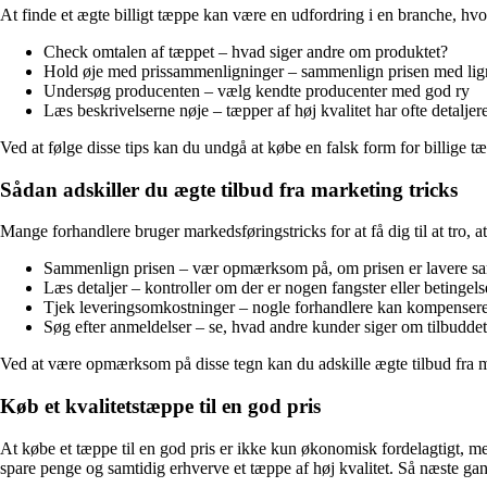
At finde et ægte billigt tæppe kan være en udfordring i en branche, hvor
Check omtalen af tæppet – hvad siger andre om produktet?
Hold øje med prissammenligninger – sammenlign prisen med li
Undersøg producenten – vælg kendte producenter med god ry
Læs beskrivelserne nøje – tæpper af høj kvalitet har ofte detalje
Ved at følge disse tips kan du undgå at købe en falsk form for billige t
Sådan adskiller du ægte tilbud fra marketing tricks
Mange forhandlere bruger markedsføringstricks for at få dig til at tro, 
Sammenlign prisen – vær opmærksom på, om prisen er lavere s
Læs detaljer – kontroller om der er nogen fangster eller betingels
Tjek leveringsomkostninger – nogle forhandlere kan kompensere
Søg efter anmeldelser – se, hvad andre kunder siger om tilbuddet
Ved at være opmærksom på disse tegn kan du adskille ægte tilbud fra ma
Køb et kvalitetstæppe til en god pris
At købe et tæppe til en god pris er ikke kun økonomisk fordelagtigt, m
spare penge og samtidig erhverve et tæppe af høj kvalitet. Så næste gang