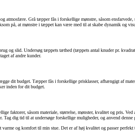
l og atmosfære. Grå tæpper fås i forskellige mønstre, såsom ensfarvede, 
om på, at mønstre i tæppet kan være med til at skabe dynamik og visuel
g brug og slid. Undersøg tæppets tæthed (tæppets antal knuder pr. kvadr
dtaget af andre kunder.
tlægge dit budget. Tæpper fås i forskellige prisklasser, afhængigt af ma
er inden for dit budget.
ige faktorer, såsom materiale, størrelse, mønster, kvalitet og pris. Ved a
r. Tag dig tid til at undersøge forskellige muligheder, og anvend denne g
et varme og komfort til min stue. Det er af høj kvalitet og passer perfekt