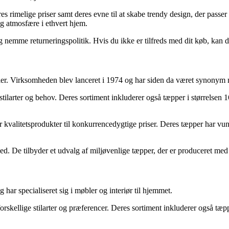
imelige priser samt deres evne til at skabe trendy design, der passer t
ig atmosfære i ethvert hjem.
nemme returneringspolitik. Hvis du ikke er tilfreds med dit køb, kan d
er. Virksomheden blev lanceret i 1974 og har siden da været synonym me
e stilarter og behov. Deres sortiment inkluderer også tæpper i størrelse
der kvalitetsprodukter til konkurrencedygtige priser. Deres tæpper har v
d. De tilbyder et udvalg af miljøvenlige tæpper, der er produceret med
har specialiseret sig i møbler og interiør til hjemmet.
forskellige stilarter og præferencer. Deres sortiment inkluderer også tæ