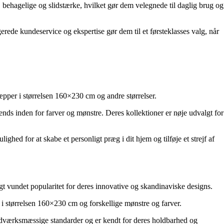
, behagelige og slidstærke, hvilket gør dem velegnede til daglig brug og
erede kundeservice og ekspertise gør dem til et førsteklasses valg, når
æpper i størrelsen 160×230 cm og andre størrelser.
rends inden for farver og mønstre. Deres kollektioner er nøje udvalgt for
hed for at skabe et personligt præg i dit hjem og tilføje et strejf af
t vundet popularitet for deres innovative og skandinaviske designs.
 i størrelsen 160×230 cm og forskellige mønstre og farver.
håndværksmæssige standarder og er kendt for deres holdbarhed og