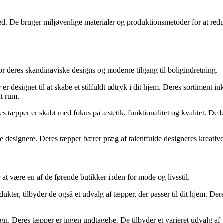
 De bruger miljøvenlige materialer og produktionsmetoder for at reduc
r deres skandinaviske designs og moderne tilgang til boligindretning.
 designet til at skabe et stilfuldt udtryk i dit hjem. Deres sortiment i
it rum.
s tæpper er skabt med fokus på æstetik, funktionalitet og kvalitet. De b
esignere. Deres tæpper bærer præg af talentfulde designeres kreative 
t være en af ​​de førende butikker inden for mode og livsstil.
ukter, tilbyder de også et udvalg af tæpper, der passer til dit hjem. D
ign. Deres tæpper er ingen undtagelse. De tilbyder et varieret udvalg af tæ