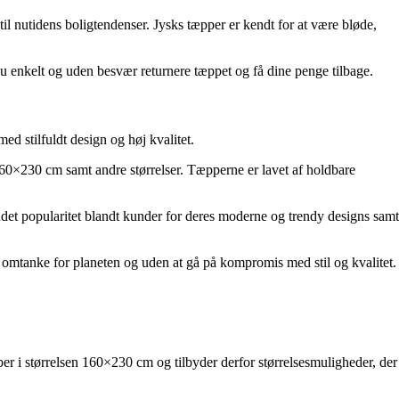
il nutidens boligtendenser. Jysks tæpper er kendt for at være bløde,
u enkelt og uden besvær returnere tæppet og få dine penge tilbage.
d stilfuldt design og høj kvalitet.
n 160×230 cm samt andre størrelser. Tæpperne er lavet af holdbare
undet popularitet blandt kunder for deres moderne og trendy designs samt
 omtanke for planeten og uden at gå på kompromis med stil og kvalitet.
pper i størrelsen 160×230 cm og tilbyder derfor størrelsesmuligheder, der