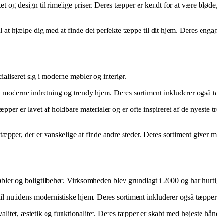
t og design til rimelige priser. Deres tæpper er kendt for at være bløde
l at hjælpe dig med at finde det perfekte tæppe til dit hjem. Deres engag
aliseret sig i moderne møbler og interiør.
l moderne indretning og trendy hjem. Deres sortiment inkluderer også t
pper er lavet af holdbare materialer og er ofte inspireret af de nyeste t
per, der er vanskelige at finde andre steder. Deres sortiment giver mulig
bler og boligtilbehør. Virksomheden blev grundlagt i 2000 og har hurtig
 til nutidens modernistiske hjem. Deres sortiment inkluderer også tæpper
valitet, æstetik og funktionalitet. Deres tæpper er skabt med højeste 