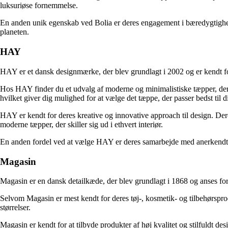
luksuriøse fornemmelse.
En anden unik egenskab ved Bolia er deres engagement i bæredygtighed.
planeten.
HAY
HAY er et dansk designmærke, der blev grundlagt i 2002 og er kendt fo
Hos HAY finder du et udvalg af moderne og minimalistiske tæpper, der er
hvilket giver dig mulighed for at vælge det tæppe, der passer bedst til d
HAY er kendt for deres kreative og innovative approach til design. Dere
moderne tæpper, der skiller sig ud i ethvert interiør.
En anden fordel ved at vælge HAY er deres samarbejde med anerkendte d
Magasin
Magasin er en dansk detailkæde, der blev grundlagt i 1868 og anses for a
Selvom Magasin er mest kendt for deres tøj-, kosmetik- og tilbehørsprod
størrelser.
Magasin er kendt for at tilbyde produkter af høj kvalitet og stilfuldt des