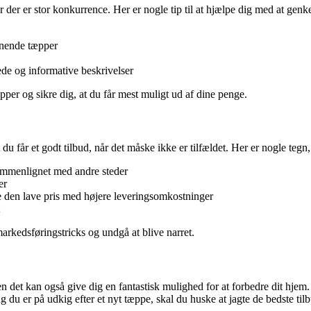
 der er stor konkurrence. Her er nogle tip til at hjælpe dig med at genk
gnende tæpper
rede og informative beskrivelser
æpper og sikre dig, at du får mest muligt ud af dine penge.
at du får et godt tilbud, når det måske ikke er tilfældet. Her er nogle t
ammenlignet med andre steder
er
 den lave pris med højere leveringsomkostninger
rkedsføringstricks og undgå at blive narret.
en det kan også give dig en fantastisk mulighed for at forbedre dit hj
 du er på udkig efter et nyt tæppe, skal du huske at jagte de bedste til