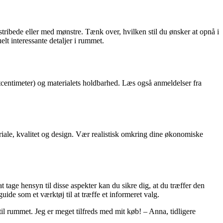
stribede eller med mønstre. Tænk over, hvilken stil du ønsker at opnå i
t interessante detaljer i rummet.
atcentimeter) og materialets holdbarhed. Læs også anmeldelser fra
teriale, kvalitet og design. Vær realistisk omkring dine økonomiske
t tage hensyn til disse aspekter kan du sikre dig, at du træffer den
uide som et værktøj til at træffe et informeret valg.
 til rummet. Jeg er meget tilfreds med mit køb! – Anna, tidligere