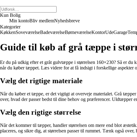
Kun Bolig
Min konto
Bliv medlem
Nyhedsbreve
Kategorier
Køkken
Soveværelse
Badeværelse
Børneværelse
Kontor
Ude
Garage
Temp
Guide til køb af grå tæppe i stør
Er du på udkig efter et gråt gulvtæppe i størrelsen 160×230? Så er du ko
når du køber tæppet. Læs videre for at få indsigt i forskellige aspekte
Vælg det rigtige materiale
Når du køber et tæppe, er det vigtigt at overveje materialet. Grå tæpper 
over, hvad der passer bedst til dine behov og præferencer. Uldtæpper 
Vælg den rigtige størrelse
Når det kommer til tæpper, handler størrelsen om mere end blot æstetik.
placeres, og sikre dig, at størrelsen passer til rummet. Tænk også over, 