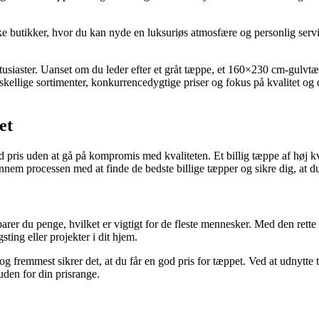
 butikker, hvor du kan nyde en luksuriøs atmosfære og personlig service
ntusiaster. Uanset om du leder efter et gråt tæppe, et 160×230 cm-gulvtæp
kellige sortimenter, konkurrencedygtige priser og fokus på kvalitet og de
et
 god pris uden at gå på kompromis med kvaliteten. Et billig tæppe af høj k
nem processen med at finde de bedste billige tæpper og sikre dig, at du
arer du penge, hvilket er vigtigt for de fleste mennesker. Med den rette 
ting eller projekter i dit hjem.
 og fremmest sikrer det, at du får en god pris for tæppet. Ved at udnyt
uden for din prisrange.