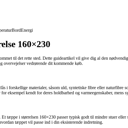
eratur
Bord
Energi
relse 160×230
mmet til det rette sted. Dette guideartikel vil give dig al den nødvendig
r og overvejelser vedrørende dit kommende køb.
fås i forskellige materialer, såsom uld, syntetiske fibre eller naturfibre
er for eksempel kendt for deres holdbarhed og varmeegenskaber, mens sy
 Et tæppe i størrelsen 160×230 passer typisk godt til mindre stuer eller
hvordan tæppet vil passe ind i din eksisterende indretning.