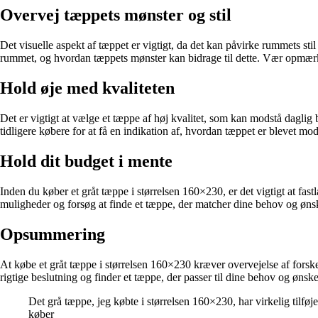
Overvej tæppets mønster og stil
Det visuelle aspekt af tæppet er vigtigt, da det kan påvirke rummets sti
rummet, og hvordan tæppets mønster kan bidrage til dette. Vær opmærks
Hold øje med kvaliteten
Det er vigtigt at vælge et tæppe af høj kvalitet, som kan modstå dagli
tidligere købere for at få en indikation af, hvordan tæppet er blevet mo
Hold dit budget i mente
Inden du køber et gråt tæppe i størrelsen 160×230, er det vigtigt at fas
muligheder og forsøg at finde et tæppe, der matcher dine behov og ønsk
Opsummering
At købe et gråt tæppe i størrelsen 160×230 kræver overvejelse af forskell
rigtige beslutning og finder et tæppe, der passer til dine behov og ønske
Det grå tæppe, jeg købte i størrelsen 160×230, har virkelig tilføj
køber