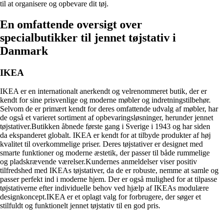
til at organisere og opbevare dit tøj.
En omfattende oversigt over
specialbutikker til jennet tøjstativ i
Danmark
IKEA
IKEA er en internationalt anerkendt og velrenommeret butik, der er
kendt for sine prisvenlige og moderne møbler og indretningstilbehør.
Selvom de er primært kendt for deres omfattende udvalg af møbler, har
de også et varieret sortiment af opbevaringsløsninger, herunder jennet
tøjstativer.Butikken åbnede første gang i Sverige i 1943 og har siden
da ekspanderet globalt. IKEA er kendt for at tilbyde produkter af høj
kvalitet til overkommelige priser. Deres tøjstativer er designet med
smarte funktioner og moderne æstetik, der passer til både rummelige
og pladskrævende værelser.Kundernes anmeldelser viser positiv
tilfredshed med IKEAs tøjstativer, da de er robuste, nemme at samle og
passer perfekt ind i moderne hjem. Der er også mulighed for at tilpasse
tøjstativerne efter individuelle behov ved hjælp af IKEAs modulære
designkoncept.IKEA er et oplagt valg for forbrugere, der søger et
stilfuldt og funktionelt jennet tøjstativ til en god pris.