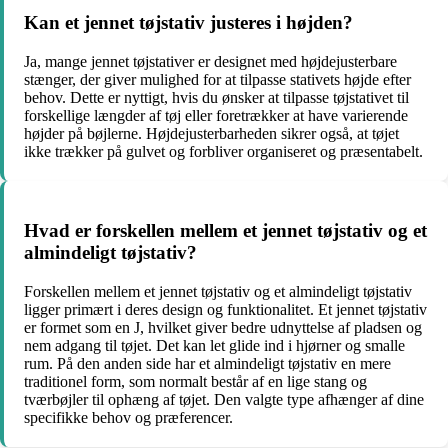
Kan et jennet tøjstativ justeres i højden?
Ja, mange jennet tøjstativer er designet med højdejusterbare
stænger, der giver mulighed for at tilpasse stativets højde efter
behov. Dette er nyttigt, hvis du ønsker at tilpasse tøjstativet til
forskellige længder af tøj eller foretrækker at have varierende
højder på bøjlerne. Højdejusterbarheden sikrer også, at tøjet
ikke trækker på gulvet og forbliver organiseret og præsentabelt.
Hvad er forskellen mellem et jennet tøjstativ og et
almindeligt tøjstativ?
Forskellen mellem et jennet tøjstativ og et almindeligt tøjstativ
ligger primært i deres design og funktionalitet. Et jennet tøjstativ
er formet som en J, hvilket giver bedre udnyttelse af pladsen og
nem adgang til tøjet. Det kan let glide ind i hjørner og smalle
rum. På den anden side har et almindeligt tøjstativ en mere
traditionel form, som normalt består af en lige stang og
tværbøjler til ophæng af tøjet. Den valgte type afhænger af dine
specifikke behov og præferencer.