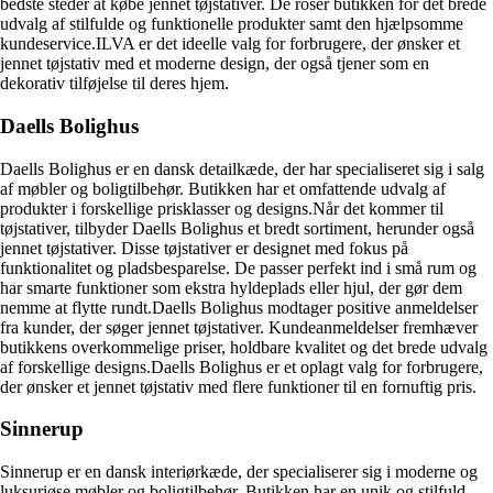
bedste steder at købe jennet tøjstativer. De roser butikken for det brede
udvalg af stilfulde og funktionelle produkter samt den hjælpsomme
kundeservice.ILVA er det ideelle valg for forbrugere, der ønsker et
jennet tøjstativ med et moderne design, der også tjener som en
dekorativ tilføjelse til deres hjem.
Daells Bolighus
Daells Bolighus er en dansk detailkæde, der har specialiseret sig i salg
af møbler og boligtilbehør. Butikken har et omfattende udvalg af
produkter i forskellige prisklasser og designs.Når det kommer til
tøjstativer, tilbyder Daells Bolighus et bredt sortiment, herunder også
jennet tøjstativer. Disse tøjstativer er designet med fokus på
funktionalitet og pladsbesparelse. De passer perfekt ind i små rum og
har smarte funktioner som ekstra hyldeplads eller hjul, der gør dem
nemme at flytte rundt.Daells Bolighus modtager positive anmeldelser
fra kunder, der søger jennet tøjstativer. Kundeanmeldelser fremhæver
butikkens overkommelige priser, holdbare kvalitet og det brede udvalg
af forskellige designs.Daells Bolighus er et oplagt valg for forbrugere,
der ønsker et jennet tøjstativ med flere funktioner til en fornuftig pris.
Sinnerup
Sinnerup er en dansk interiørkæde, der specialiserer sig i moderne og
luksuriøse møbler og boligtilbehør. Butikken har en unik og stilfuld