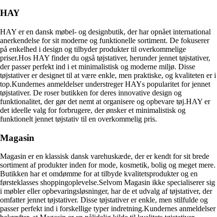
HAY
HAY er en dansk møbel- og designbutik, der har opnået international
anerkendelse for sit moderne og funktionelle sortiment. De fokuserer
på enkelhed i design og tilbyder produkter til overkommelige
priser.Hos HAY finder du også tøjstativer, herunder jennet tøjstativer,
der passer perfekt ind i et minimalistisk og moderne miljø. Disse
tøjstativer er designet til at være enkle, men praktiske, og kvaliteten er i
top.Kundernes anmeldelser understreger HAYs popularitet for jennet
tøjstativer. De roser butikken for deres innovative design og
funktionalitet, der gør det nemt at organisere og opbevare tøj.HAY er
det ideelle valg for forbrugere, der ønsker et minimalistisk og
funktionelt jennet tøjstativ til en overkommelig pris.
Magasin
Magasin er en klassisk dansk varehuskæde, der er kendt for sit brede
sortiment af produkter inden for mode, kosmetik, bolig og meget mere.
Butikken har et omdømme for at tilbyde kvalitetsprodukter og en
førsteklasses shoppingoplevelse.Selvom Magasin ikke specialiserer sig
i møbler eller opbevaringsløsninger, har de et udvalg af tøjstativer, der
omfatter jennet tøjstativer. Disse tøjstativer er enkle, men stilfulde og
passer perfekt ind i forskellige typer indretning.Kundernes anmeldelser