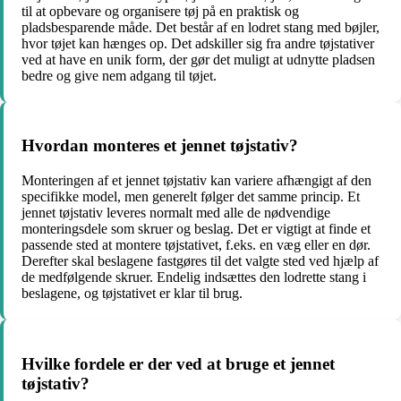
til at opbevare og organisere tøj på en praktisk og
pladsbesparende måde. Det består af en lodret stang med bøjler,
hvor tøjet kan hænges op. Det adskiller sig fra andre tøjstativer
ved at have en unik form, der gør det muligt at udnytte pladsen
bedre og give nem adgang til tøjet.
Hvordan monteres et jennet tøjstativ?
Monteringen af et jennet tøjstativ kan variere afhængigt af den
specifikke model, men generelt følger det samme princip. Et
jennet tøjstativ leveres normalt med alle de nødvendige
monteringsdele som skruer og beslag. Det er vigtigt at finde et
passende sted at montere tøjstativet, f.eks. en væg eller en dør.
Derefter skal beslagene fastgøres til det valgte sted ved hjælp af
de medfølgende skruer. Endelig indsættes den lodrette stang i
beslagene, og tøjstativet er klar til brug.
Hvilke fordele er der ved at bruge et jennet
tøjstativ?