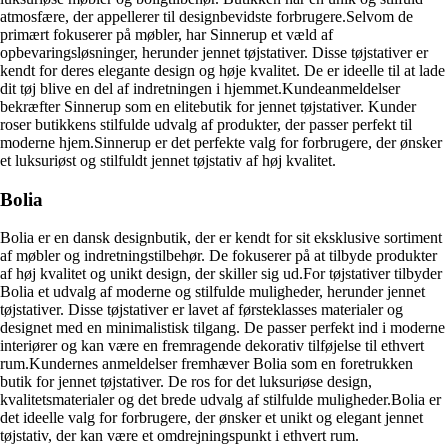
atmosfære, der appellerer til designbevidste forbrugere.Selvom de
primært fokuserer på møbler, har Sinnerup et væld af
opbevaringsløsninger, herunder jennet tøjstativer. Disse tøjstativer er
kendt for deres elegante design og høje kvalitet. De er ideelle til at lade
dit tøj blive en del af indretningen i hjemmet.Kundeanmeldelser
bekræfter Sinnerup som en elitebutik for jennet tøjstativer. Kunder
roser butikkens stilfulde udvalg af produkter, der passer perfekt til
moderne hjem.Sinnerup er det perfekte valg for forbrugere, der ønsker
et luksuriøst og stilfuldt jennet tøjstativ af høj kvalitet.
Bolia
Bolia er en dansk designbutik, der er kendt for sit eksklusive sortiment
af møbler og indretningstilbehør. De fokuserer på at tilbyde produkter
af høj kvalitet og unikt design, der skiller sig ud.For tøjstativer tilbyder
Bolia et udvalg af moderne og stilfulde muligheder, herunder jennet
tøjstativer. Disse tøjstativer er lavet af førsteklasses materialer og
designet med en minimalistisk tilgang. De passer perfekt ind i moderne
interiører og kan være en fremragende dekorativ tilføjelse til ethvert
rum.Kundernes anmeldelser fremhæver Bolia som en foretrukken
butik for jennet tøjstativer. De ros for det luksuriøse design,
kvalitetsmaterialer og det brede udvalg af stilfulde muligheder.Bolia er
det ideelle valg for forbrugere, der ønsker et unikt og elegant jennet
tøjstativ, der kan være et omdrejningspunkt i ethvert rum.