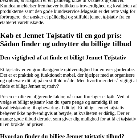
bekræfter, at Magasin er en pålidelig kilde til kvalitets tøjstativer.
Kundeanmeldelser fremhæver butikkens troværdighed og kvaliteten af
produkterne samt den gode kundeservice.Magasin er det rette valg for
forbrugere, der ønsker et pålideligt og stilfuldt jennet tøjstativ fra en
etableret varehuskæde.
Køb et Jennet Tøjstativ til en god pris:
Sådan finder og udnytter du billige tilbud
Den vigtighed af at finde et billigt Jennet Tøjstativ
Et tøjstativ er en grundlæggende nødvendighed for enhver garderobe.
Det er et praktisk og funktionelt møbel, der hjælper med at organisere
og opbevare dit tøj på en stilfuld måde. Men hvorfor er det så vigtigt at
finde et billigt Jennet tøjstativ?
Prisen er ofte en afgørende faktor, når man foretager et køb. Ved at
vælge et billigt tøjstativ kan du spare penge og samtidig få en
kvalitetsløsning til opbevaring af dit tøj. Et billigt Jennet tøjstativ
behøver ikke nødvendigvis at betyde, at kvaliteten er dårlig. Der er
mange gode tilbud derude, som giver dig mulighed for at få et tøjstativ
til en brøkdel af prisen.
Hvordan finder du billige Jennet tøjstativ tilbud?