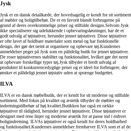
Jysk
Jysk er en dansk detailkæde, der hovedsagelig er kendt for sit sortiment
af møbler og boligtilbehør. De er en favorit blandt forbrugerne på
grund af deres overkommelige priser og stilfulde designs.Selvom Jysk
ikke specialiserer sig udelukkende i opbevaringsløsninger, har de et
godt udvalg af tøjstativer, herunder jennet tøjstativer. Disse tøjstativer
er ofte lavet af holdbare materialer som metal og har funktionelle
design, der gør det nemt at organisere og opbevare tøj.Kundernes
anmeldelser peger på Jysk som en pålidelig butik for jennet tøjstativer.
De roser tøjstativernes stabilitet og funktionalitet, hvilket gør det nemt
at opbevare forskellige typer tøj.Jysk tilbyder et bredt udvalg af
produkter til konkurrencedygtige priser og er ideel for forbrugere, der
ønsker et pålideligt jennet tøjstativ uden at sprænge budgettet.
ILVA
ILVA er en dansk møbelbutik, der er kendt for sit moderne og stilfulde
sortiment. Med fokus på kvalitet og æstetik tilbyder de møbler og
indretningstilbehør af høj kvalitet.Butikken har også en række
tøjstativer til rådighed, herunder jennet tøjstativer. Disse tøjstativer er
designet med rene linjer og moderne æstetik for at passe ind i enhver
boligindretning. ILVAs tøjstativer er også kendt for deres holdbarhed
og funktionalitet.Kundernes anmeldelser fremhæver ILVA som et af de