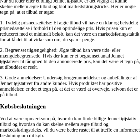
Når du leder efter et billigt Jennet tøjstativ, er det vigtigt at kunne
skelne mellem ægte tilbud og blot markedsføringstricks. Her er nogle
tegn på, at et tilbud er ægte:
1. Tydelig prisnedsættelse: Et ægte tilbud vil have en klar og betydelig
prisnedsættelse i forhold til den oprindelige pris. Hvis prisen kun er
reduceret med et minimalt beløb, kan det være en markedsføringstaktik
for at få det til at virke som om, du sparer penge.
2. Begrænset tilgængelighed: Ægte tilbud kan være tids- eller
mængdebegrænsede. Hvis der kun er et begrænset antal Jennet
tøjstativer til rådighed til den annoncerede pris, kan det være et tegn på,
at tilbuddet er reelt.
3. Gode anmeldelser: Undersøg brugeranmeldelser og anbefalinger af
Jennet tøjstativet fra andre kunder. Hvis produktet har positive
anmeldelser, er det et tegn på, at det er værd at overveje, selvom det er
på tilbud.
Købsbeslutningen
Ved at være opmærksom på, hvor du kan finde billige Jennet tøjstativ
tilbud og hvordan du kan skelne mellem ægte tilbud og
markedsføringstricks, vil du være bedre rustet til at træffe en informeret
beslutning om dit køb.