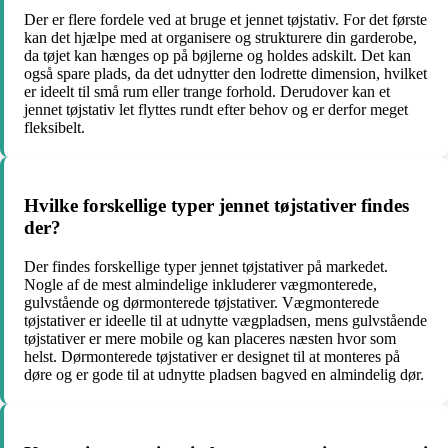
Der er flere fordele ved at bruge et jennet tøjstativ. For det første
kan det hjælpe med at organisere og strukturere din garderobe,
da tøjet kan hænges op på bøjlerne og holdes adskilt. Det kan
også spare plads, da det udnytter den lodrette dimension, hvilket
er ideelt til små rum eller trange forhold. Derudover kan et
jennet tøjstativ let flyttes rundt efter behov og er derfor meget
fleksibelt.
Hvilke forskellige typer jennet tøjstativer findes
der?
Der findes forskellige typer jennet tøjstativer på markedet.
Nogle af de mest almindelige inkluderer vægmonterede,
gulvstående og dørmonterede tøjstativer. Vægmonterede
tøjstativer er ideelle til at udnytte vægpladsen, mens gulvstående
tøjstativer er mere mobile og kan placeres næsten hvor som
helst. Dørmonterede tøjstativer er designet til at monteres på
døre og er gode til at udnytte pladsen bagved en almindelig dør.