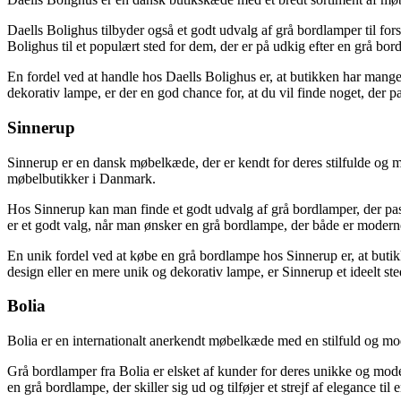
Daells Bolighus tilbyder også et godt udvalg af grå bordlamper til fors
Bolighus til et populært sted for dem, der er på udkig efter en grå bo
En fordel ved at handle hos Daells Bolighus er, at butikken har mang
dekorativ lampe, er der en god chance for, at du vil finde noget, der p
Sinnerup
Sinnerup er en dansk møbelkæde, der er kendt for deres stilfulde og 
møbelbutikker i Danmark.
Hos Sinnerup kan man finde et godt udvalg af grå bordlamper, der pass
er et godt valg, når man ønsker en grå bordlampe, der både er modern
En unik fordel ved at købe en grå bordlampe hos Sinnerup er, at butik
design eller en mere unik og dekorativ lampe, er Sinnerup et ideelt ste
Bolia
Bolia er en internationalt anerkendt møbelkæde med en stilfuld og mod
Grå bordlamper fra Bolia er elsket af kunder for deres unikke og moder
en grå bordlampe, der skiller sig ud og tilføjer et strejf af elegance til 