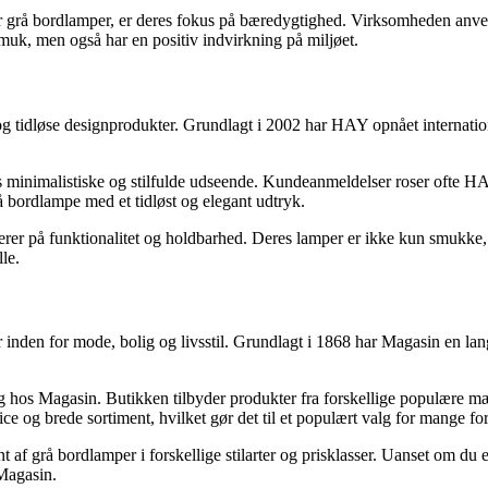
øger grå bordlamper, er deres fokus på bæredygtighed. Virksomheden anven
smuk, men også har en positiv indvirkning på miljøet.
tidløse designprodukter. Grundlagt i 2002 har HAY opnået international
minimalistiske og stilfulde udseende. Kundeanmeldelser roser ofte HAY
å bordlampe med et tidløst og elegant udtryk.
rer på funktionalitet og holdbarhed. Deres lamper er ikke kun smukke, 
le.
inden for mode, bolig og livsstil. Grundlagt i 1868 har Magasin en lan
g hos Magasin. Butikken tilbyder produkter fra forskellige populære mæ
og brede sortiment, hvilket gør det til et populært valg for mange fo
nt af grå bordlamper i forskellige stilarter og prisklasser. Uanset om du
 Magasin.