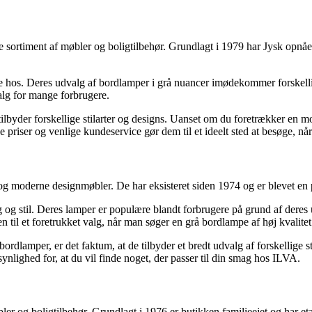
 sortiment af møbler og boligtilbehør. Grundlagt i 1979 har Jysk opnået
ndle hos. Deres udvalg af bordlamper i grå nuancer imødekommer forske
valg for mange forbrugere.
ilbyder forskellige stilarter og designs. Uanset om du foretrækker en mo
e priser og venlige kundeservice gør dem til et ideelt sted at besøge, n
og moderne designmøbler. De har eksisteret siden 1974 og er blevet en
ag og stil. Deres lamper er populære blandt forbrugere på grund af de
n til et foretrukket valg, når man søger en grå bordlampe af høj kvalitet
bordlamper, er det faktum, at de tilbyder et bredt udvalg af forskellige 
ynlighed for, at du vil finde noget, der passer til din smag hos ILVA.
er og boligtilbehør. Grundlagt i 1976 er butikken familieejet og har e