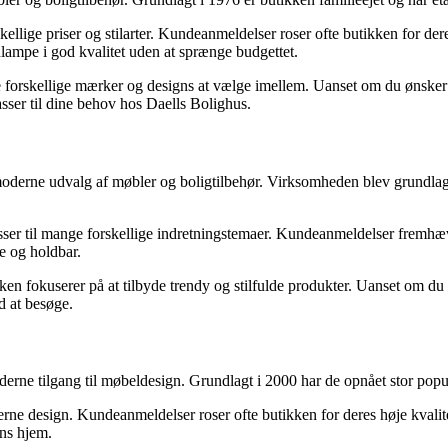
kellige priser og stilarter. Kundeanmeldelser roser ofte butikken for de
rdlampe i god kvalitet uden at sprænge budgettet.
e forskellige mærker og designs at vælge imellem. Uanset om du ønsker
asser til dine behov hos Daells Bolighus.
moderne udvalg af møbler og boligtilbehør. Virksomheden blev grundlag
er til mange forskellige indretningstemaer. Kundeanmeldelser fremhæver
e og holdbar.
ken fokuserer på at tilbyde trendy og stilfulde produkter. Uanset om d
d at besøge.
erne tilgang til møbeldesign. Grundlagt i 2000 har de opnået stor popul
ne design. Kundeanmeldelser roser ofte butikken for deres høje kvalitet
ens hjem.