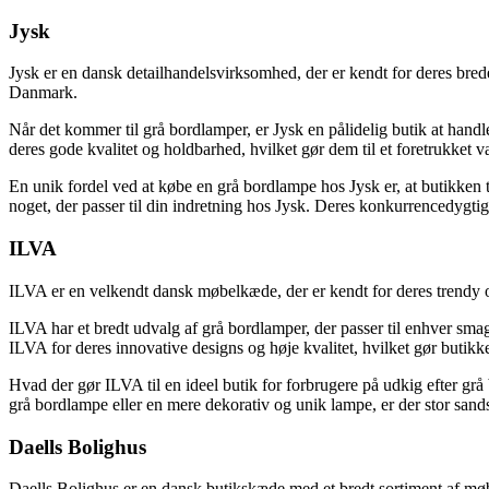
Jysk
Jysk er en dansk detailhandelsvirksomhed, der er kendt for deres brede
Danmark.
Når det kommer til grå bordlamper, er Jysk en pålidelig butik at ha
deres gode kvalitet og holdbarhed, hvilket gør dem til et foretrukket 
En unik fordel ved at købe en grå bordlampe hos Jysk er, at butikken t
noget, der passer til din indretning hos Jysk. Deres konkurrencedygtig
ILVA
ILVA er en velkendt dansk møbelkæde, der er kendt for deres trendy 
ILVA har et bredt udvalg af grå bordlamper, der passer til enhver sm
ILVA for deres innovative designs og høje kvalitet, hvilket gør butikke
Hvad der gør ILVA til en ideel butik for forbrugere på udkig efter grå 
grå bordlampe eller en mere dekorativ og unik lampe, er der stor sands
Daells Bolighus
Daells Bolighus er en dansk butikskæde med et bredt sortiment af møbl