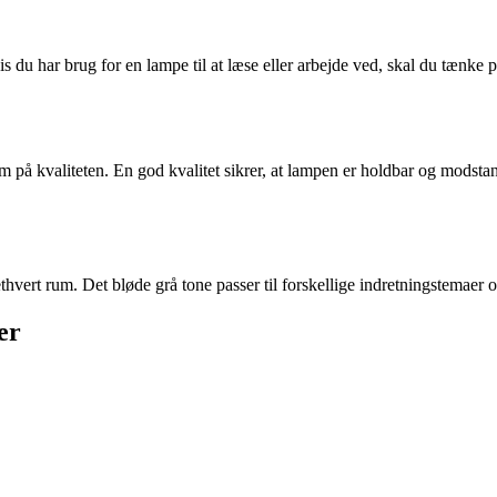
s du har brug for en lampe til at læse eller arbejde ved, skal du tæn
å kvaliteten. En god kvalitet sikrer, at lampen er holdbar og modstands
l ethvert rum. Det bløde grå tone passer til forskellige indretningstemae
er