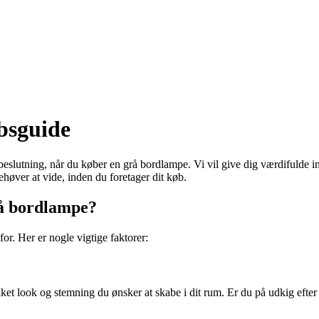
bsguide
 beslutning, når du køber en grå bordlampe. Vi vil give dig værdifulde in
ehøver at vide, inden du foretager dit køb.
rå bordlampe?
for. Her er nogle vigtige faktorer:
lket look og stemning du ønsker at skabe i dit rum. Er du på udkig eft