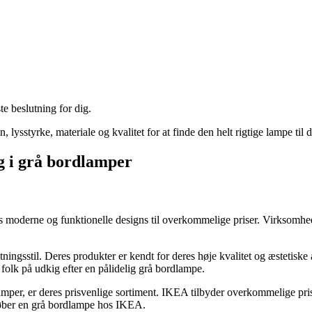
e beslutning for dig.
, lysstyrke, materiale og kvalitet for at finde den helt rigtige lampe til
ig i grå bordlamper
s moderne og funktionelle designs til overkommelige priser. Virksomhed
etningsstil. Deres produkter er kendt for deres høje kvalitet og æsteti
r folk på udkig efter en pålidelig grå bordlampe.
dlamper, er deres prisvenlige sortiment. IKEA tilbyder overkommelige pr
e køber en grå bordlampe hos IKEA.