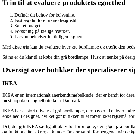
Trin til at evaluere produktets egnethed
Definér dit behov for belysning.
Fastlæg din foretrukne designstil.
Sæt et budget.
Forskning pålidelige mærker.
Læs anmeldelser fra tidligere købere.
Med disse trin kan du evaluere hver grå bordlampe og træffe den bedst
Så nu er du klar til at købe din grå bordlampe. Husk at tænke på design
Oversigt over butikker der specialiserer s
IKEA
IKEA er en internationalt anerkendt møbelkæde, der er kendt for dere
mest populære møbelbutikker i Danmark.
IKEA har et stort udvalg af grå bordlamper, der passer til enhver indr
enkelhed i designet, hvilket gør butikken til et foretrukket rejsemål fo
Det, der gør IKEA særlig attraktiv for forbrugere, der søger grå bor
og funktionalitet sikrer, at kunder får stor værdi for pengene, når d