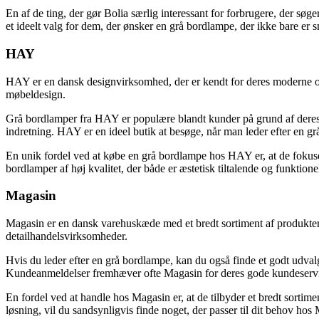
En af de ting, der gør Bolia særlig interessant for forbrugere, der s
et ideelt valg for dem, der ønsker en grå bordlampe, der ikke bare er 
HAY
HAY er en dansk designvirksomhed, der er kendt for deres moderne og 
møbeldesign.
Grå bordlamper fra HAY er populære blandt kunder på grund af deres 
indretning. HAY er en ideel butik at besøge, når man leder efter en gr
En unik fordel ved at købe en grå bordlampe hos HAY er, at de fokuse
bordlamper af høj kvalitet, der både er æstetisk tiltalende og funktionel
Magasin
Magasin er en dansk varehuskæde med et bredt sortiment af produkter 
detailhandelsvirksomheder.
Hvis du leder efter en grå bordlampe, kan du også finde et godt udval
Kundeanmeldelser fremhæver ofte Magasin for deres gode kundeservice 
En fordel ved at handle hos Magasin er, at de tilbyder et bredt sortime
løsning, vil du sandsynligvis finde noget, der passer til dit behov hos