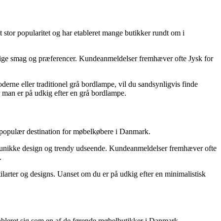
 stor popularitet og har etableret mange butikker rundt om i
llige smag og præferencer. Kundeanmeldelser fremhæver ofte Jysk for
derne eller traditionel grå bordlampe, vil du sandsynligvis finde
år man er på udkig efter en grå bordlampe.
 populær destination for møbelkøbere i Danmark.
res unikke design og trendy udseende. Kundeanmeldelser fremhæver ofte
.
stilarter og designs. Uanset om du er på udkig efter en minimalistisk
tableret sig som en af de førende møbelbutikker i Danmark.