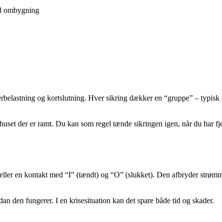
ved ombygning
belastning og kortslutning. Hver sikring dækker en “gruppe” – typisk et 
huset der er ramt. Du kan som regel tænde sikringen igen, når du har fj
eller en kontakt med “I” (tændt) og “O” (slukket). Den afbryder strømmen
an den fungerer. I en krisesituation kan det spare både tid og skader.