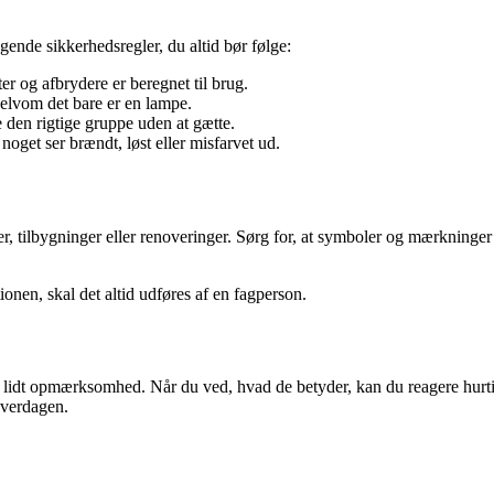
gende sikkerhedsregler, du altid bør følge:
r og afbrydere er beregnet til brug.
elvom det bare er en lampe.
 den rigtige gruppe uden at gætte.
s noget ser brændt, løst eller misfarvet ud.
r, tilbygninger eller renoveringer. Sørg for, at symboler og mærkninger i
onen, skal det altid udføres af en fagperson.
 lidt opmærksomhed. Når du ved, hvad de betyder, kan du reagere hurtig
 hverdagen.