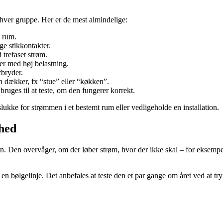
 hver gruppe. Her er de mest almindelige:
e rum.
ge stikkontakter.
 trefaset strøm.
er med høj belastning.
fbryder.
n dækker, fx “stue” eller “køkken”.
ruges til at teste, om den fungerer korrekt.
slukke for strømmen i et bestemt rum eller vedligeholde en installation.
rhed
. Den overvåger, om der løber strøm, hvor der ikke skal – for eksempel 
r en bølgelinje. Det anbefales at teste den et par gange om året ved at