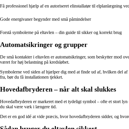
Få professionel hjælp af en autoriseret elinstallatør til elplanlægning 
Gode energivaner begynder med små påmindelser
Forstå symbolerne på eltavlen – din guide til sikker og korrekt brug
Automatsikringer og grupper
De små kontakter i eltavlen er automatsikringer, som beskytter mod over
været for høj belastning på kredsløbet.
Symbolerne ved siden af hjælper dig med at finde ud af, hvilken del af 
fra, bør du få installationen tjekket.
Hovedafbryderen – når alt skal slukkes
Hovedafbryderen er markeret med et tydeligt symbol – ofte et stort lyn 
du skal være væk i længere tid.
Det er en god idé at vide præcis, hvor hovedafbryderen sidder, og hvord
Sådan bruger du eltavlen sikkert