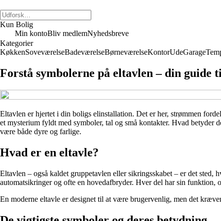
Kun Bolig
Min konto
Bliv medlem
Nyhedsbreve
Kategorier
Køkken
Soveværelse
Badeværelse
Børneværelse
Kontor
Ude
Garage
Temp
Forstå symbolerne på eltavlen – din guide t
Eltavlen er hjertet i din boligs elinstallation. Det er her, strømmen for
et mysterium fyldt med symboler, tal og små kontakter. Hvad betyder de 
være både dyre og farlige.
Hvad er en eltavle?
Eltavlen – også kaldet gruppetavlen eller sikringsskabet – er det sted, 
automatsikringer og ofte en hovedafbryder. Hver del har sin funktion, o
En moderne eltavle er designet til at være brugervenlig, men det kræv
De vigtigste symboler og deres betydning