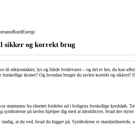
eratur
Bord
Energi
il sikker og korrekt brug
deles til stikkontakter, lys og hårde hvidevarer – og det er her, du kan 
forskellige ikoner? Og hvordan bruger du tavlen korrekt og sikkert? Her
hvor strømmen fra elnettet fordeles ud i boligens forskellige kredsløb. T
g symbolerne på tavlen hjælper dig med at identificere, hvad der styrer
er stadig, at du ved, hvad du kigger på. Symbolerne er standardiserede