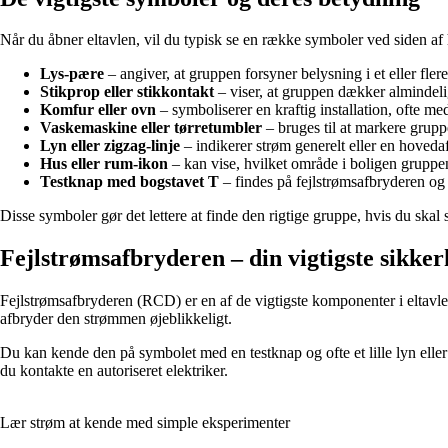
Når du åbner eltavlen, vil du typisk se en række symboler ved siden af
Lys-pære
– angiver, at gruppen forsyner belysning i et eller fler
Stikprop eller stikkontakt
– viser, at gruppen dækker almindeli
Komfur eller ovn
– symboliserer en kraftig installation, ofte med
Vaskemaskine eller tørretumbler
– bruges til at markere grupp
Lyn eller zigzag-linje
– indikerer strøm generelt eller en hoveda
Hus eller rum-ikon
– kan vise, hvilket område i boligen gruppe
Testknap med bogstavet T
– findes på fejlstrømsafbryderen og b
Disse symboler gør det lettere at finde den rigtige gruppe, hvis du skal 
Fejlstrømsafbryderen – din vigtigste sikke
Fejlstrømsafbryderen (RCD) er en af de vigtigste komponenter i eltavlen
afbryder den strømmen øjeblikkeligt.
Du kan kende den på symbolet med en testknap og ofte et lille lyn elle
du kontakte en autoriseret elektriker.
Lær strøm at kende med simple eksperimenter