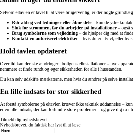
Selvom eltavlen er lavet til at være brugervenlig, er der nogle grundlæg
Rør aldrig ved ledninger eller åbne dele
– kun de ydre kontakte
Sluk for strømmen, før du arbejder på installationer
– også s
Brug symbolerne som vejledning
– de hjælper dig med at finde
Kontakt en autoriseret elektriker
– hvis du er i tvivl, eller hvi
Hold tavlen opdateret
Over tid kan der ske ændringer i boligens elinstallationer – nye apparate
nemmere at finde rundt og øger sikkerheden for alle i husstanden.
Du kan selv udskifte mærkaterne, men hvis du ændrer på selve installati
En lille indsats for stor sikkerhed
At forstå symbolerne på eltavlen kræver ikke teknisk uddannelse – kun
er en lille indsats, der kan forhindre store problemer – og give dig ro i
Tilmeld dig nyhedsbrevet
Nyhedsbrevet, du faktisk har lyst til at læse.