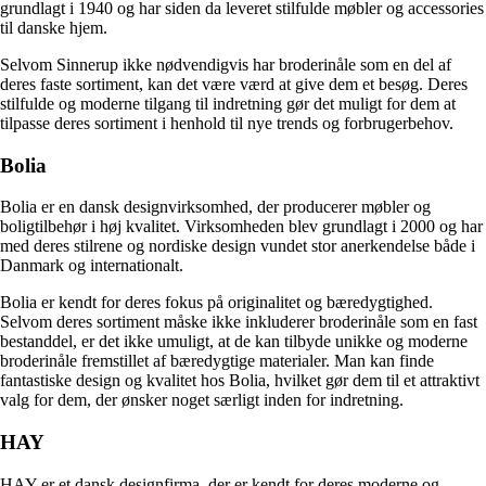
grundlagt i 1940 og har siden da leveret stilfulde møbler og accessories
til danske hjem.
Selvom Sinnerup ikke nødvendigvis har broderinåle som en del af
deres faste sortiment, kan det være værd at give dem et besøg. Deres
stilfulde og moderne tilgang til indretning gør det muligt for dem at
tilpasse deres sortiment i henhold til nye trends og forbrugerbehov.
Bolia
Bolia er en dansk designvirksomhed, der producerer møbler og
boligtilbehør i høj kvalitet. Virksomheden blev grundlagt i 2000 og har
med deres stilrene og nordiske design vundet stor anerkendelse både i
Danmark og internationalt.
Bolia er kendt for deres fokus på originalitet og bæredygtighed.
Selvom deres sortiment måske ikke inkluderer broderinåle som en fast
bestanddel, er det ikke umuligt, at de kan tilbyde unikke og moderne
broderinåle fremstillet af bæredygtige materialer. Man kan finde
fantastiske design og kvalitet hos Bolia, hvilket gør dem til et attraktivt
valg for dem, der ønsker noget særligt inden for indretning.
HAY
HAY er et dansk designfirma, der er kendt for deres moderne og