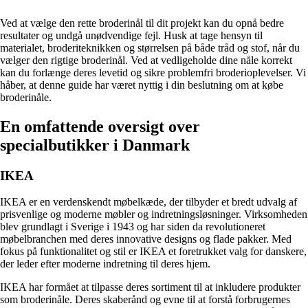
Ved at vælge den rette broderinål til dit projekt kan du opnå bedre
resultater og undgå unødvendige fejl. Husk at tage hensyn til
materialet, broderiteknikken og størrelsen på både tråd og stof, når du
vælger den rigtige broderinål. Ved at vedligeholde dine nåle korrekt
kan du forlænge deres levetid og sikre problemfri broderioplevelser. Vi
håber, at denne guide har været nyttig i din beslutning om at købe
broderinåle.
En omfattende oversigt over
specialbutikker i Danmark
IKEA
IKEA er en verdenskendt møbelkæde, der tilbyder et bredt udvalg af
prisvenlige og moderne møbler og indretningsløsninger. Virksomheden
blev grundlagt i Sverige i 1943 og har siden da revolutioneret
møbelbranchen med deres innovative designs og flade pakker. Med
fokus på funktionalitet og stil er IKEA et foretrukket valg for danskere,
der leder efter moderne indretning til deres hjem.
IKEA har formået at tilpasse deres sortiment til at inkludere produkter
som broderinåle. Deres skaberånd og evne til at forstå forbrugernes