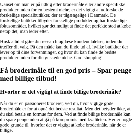
Uanset om man er på udkig efter broderinåle eller andre specifikke
produkter inden for en bestemt niche, er det vigtigt at udforske de
forskellige specialbutikker, der er tilgængelige i Danmark. De
forskellige butikker tilbyder forskellige produkter og har forskellige
fokusområder, hvilket gør det muligt at finde det perfekte sted at købe
netop det, man leder efter.
Husk altid at gøre din research og læse kundeudtalelser, inden du
træffer dit valg. På den måde kan du finde ud af, hvilke butikker der
lever op til dine forventninger, og hvor du kan finde de bedste
produkter inden for din ønskede niche. God shopping!
Få broderinåle til en god pris – Spar penge
med billige tilbud!
Hvorfor er det vigtigt at finde billige broderinåle?
Når du er en passioneret broderer, ved du, hvor vigtige gode
broderinåle er for at opnå det bedste resultat. Men det betyder ikke, at
du skal betale en formue for dem. Ved at finde billige broderinåle kan
du spare penge uden at gå på kompromis med kvaliteten. Her er nogle
gode grunde til, hvorfor det er vigtigt at købe broderinåle, når de er
billige.