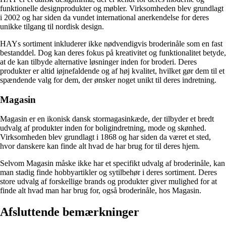
funktionelle designprodukter og møbler. Virksomheden blev grundlagt
i 2002 og har siden da vundet international anerkendelse for deres
unikke tilgang til nordisk design.
HAYs sortiment inkluderer ikke nødvendigvis broderinåle som en fast
bestanddel. Dog kan deres fokus på kreativitet og funktionalitet betyde,
at de kan tilbyde alternative løsninger inden for broderi. Deres
produkter er altid iøjnefaldende og af høj kvalitet, hvilket gør dem til et
spændende valg for dem, der ønsker noget unikt til deres indretning.
Magasin
Magasin er en ikonisk dansk stormagasinkæde, der tilbyder et bredt
udvalg af produkter inden for boligindretning, mode og skønhed.
Virksomheden blev grundlagt i 1868 og har siden da været et sted,
hvor danskere kan finde alt hvad de har brug for til deres hjem.
Selvom Magasin måske ikke har et specifikt udvalg af broderinåle, kan
man stadig finde hobbyartikler og sytilbehør i deres sortiment. Deres
store udvalg af forskellige brands og produkter giver mulighed for at
finde alt hvad man har brug for, også broderinåle, hos Magasin.
Afsluttende bemærkninger