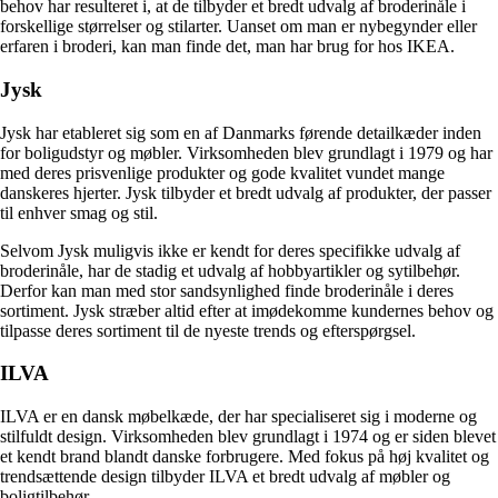
behov har resulteret i, at de tilbyder et bredt udvalg af broderinåle i
forskellige størrelser og stilarter. Uanset om man er nybegynder eller
erfaren i broderi, kan man finde det, man har brug for hos IKEA.
Jysk
Jysk har etableret sig som en af Danmarks førende detailkæder inden
for boligudstyr og møbler. Virksomheden blev grundlagt i 1979 og har
med deres prisvenlige produkter og gode kvalitet vundet mange
danskeres hjerter. Jysk tilbyder et bredt udvalg af produkter, der passer
til enhver smag og stil.
Selvom Jysk muligvis ikke er kendt for deres specifikke udvalg af
broderinåle, har de stadig et udvalg af hobbyartikler og sytilbehør.
Derfor kan man med stor sandsynlighed finde broderinåle i deres
sortiment. Jysk stræber altid efter at imødekomme kundernes behov og
tilpasse deres sortiment til de nyeste trends og efterspørgsel.
ILVA
ILVA er en dansk møbelkæde, der har specialiseret sig i moderne og
stilfuldt design. Virksomheden blev grundlagt i 1974 og er siden blevet
et kendt brand blandt danske forbrugere. Med fokus på høj kvalitet og
trendsættende design tilbyder ILVA et bredt udvalg af møbler og
boligtilbehør.