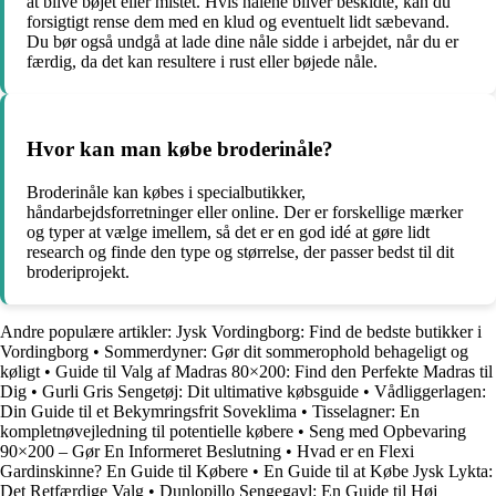
at blive bøjet eller mistet. Hvis nålene bliver beskidte, kan du
forsigtigt rense dem med en klud og eventuelt lidt sæbevand.
Du bør også undgå at lade dine nåle sidde i arbejdet, når du er
færdig, da det kan resultere i rust eller bøjede nåle.
Hvor kan man købe broderinåle?
Broderinåle kan købes i specialbutikker,
håndarbejdsforretninger eller online. Der er forskellige mærker
og typer at vælge imellem, så det er en god idé at gøre lidt
research og finde den type og størrelse, der passer bedst til dit
broderiprojekt.
Andre populære artikler:
Jysk Vordingborg: Find de bedste butikker i
Vordingborg
•
Sommerdyner: Gør dit sommerophold behageligt og
køligt
•
Guide til Valg af Madras 80×200: Find den Perfekte Madras til
Dig
•
Gurli Gris Sengetøj: Dit ultimative købsguide
•
Vådliggerlagen:
Din Guide til et Bekymringsfrit Soveklima
•
Tisselagner: En
kompletnøvejledning til potentielle købere
•
Seng med Opbevaring
90×200 – Gør En Informeret Beslutning
•
Hvad er en Flexi
Gardinskinne? En Guide til Købere
•
En Guide til at Købe Jysk Lykta:
Det Retfærdige Valg
•
Dunlopillo Sengegavl: En Guide til Høj