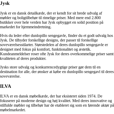
Jysk
Jysk er en dansk detailkæde, der er kendt for sit brede udvalg af
møbler og boligtilbehør til rimelige priser. Med mere end 2.800
butikker over hele verden har Jysk opbygget en solid position på
markedet for hjemmeindretning.
Hvis du leder efter dunlopillo sengegavle, finder du et godt udvalg hos
Jysk. De tilbyder forskellige designs, der passer til forskellige
soveværelsesstilarter. Størstedelen af deres dunlopillo sengegavle er
designet med fokus på komfort, funktionalitet og æstetik.
Kundeanmeldelser roser ofte Jysk for deres overkommelige priser samt
kvaliteten af deres produkter.
Jysks store udvalg og konkurrencedygtige priser gør dem til en
destination for alle, der ønsker at købe en dunlopillo sengegavl til deres
soveværelse.
ILVA
ILVA er en dansk møbelkæde, der har eksisteret siden 1974. De
fokuserer på moderne design og høj kvalitet. Med deres innovative og
stilfulde møbler og tilbehør har de etableret sig som en førende aktør på
møbelmarkedet.