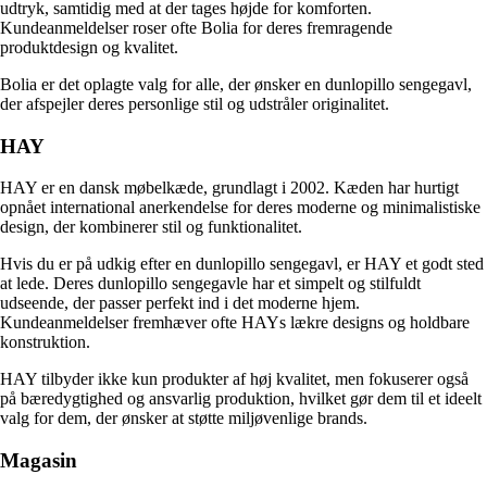
udtryk, samtidig med at der tages højde for komforten.
Kundeanmeldelser roser ofte Bolia for deres fremragende
produktdesign og kvalitet.
Bolia er det oplagte valg for alle, der ønsker en dunlopillo sengegavl,
der afspejler deres personlige stil og udstråler originalitet.
HAY
HAY er en dansk møbelkæde, grundlagt i 2002. Kæden har hurtigt
opnået international anerkendelse for deres moderne og minimalistiske
design, der kombinerer stil og funktionalitet.
Hvis du er på udkig efter en dunlopillo sengegavl, er HAY et godt sted
at lede. Deres dunlopillo sengegavle har et simpelt og stilfuldt
udseende, der passer perfekt ind i det moderne hjem.
Kundeanmeldelser fremhæver ofte HAYs lækre designs og holdbare
konstruktion.
HAY tilbyder ikke kun produkter af høj kvalitet, men fokuserer også
på bæredygtighed og ansvarlig produktion, hvilket gør dem til et ideelt
valg for dem, der ønsker at støtte miljøvenlige brands.
Magasin