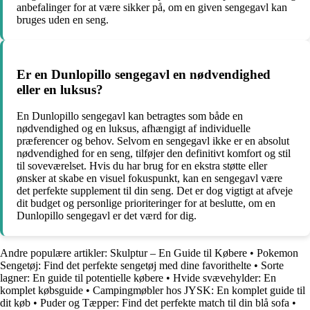
anbefalinger for at være sikker på, om en given sengegavl kan
bruges uden en seng.
Er en Dunlopillo sengegavl en nødvendighed
eller en luksus?
En Dunlopillo sengegavl kan betragtes som både en
nødvendighed og en luksus, afhængigt af individuelle
præferencer og behov. Selvom en sengegavl ikke er en absolut
nødvendighed for en seng, tilføjer den definitivt komfort og stil
til soveværelset. Hvis du har brug for en ekstra støtte eller
ønsker at skabe en visuel fokuspunkt, kan en sengegavl være
det perfekte supplement til din seng. Det er dog vigtigt at afveje
dit budget og personlige prioriteringer for at beslutte, om en
Dunlopillo sengegavl er det værd for dig.
Andre populære artikler:
Skulptur – En Guide til Købere
•
Pokemon
Sengetøj: Find det perfekte sengetøj med dine favorithelte
•
Sorte
lagner: En guide til potentielle købere
•
Hvide svævehylder: En
komplet købsguide
•
Campingmøbler hos JYSK: En komplet guide til
dit køb
•
Puder og Tæpper: Find det perfekte match til din blå sofa
•