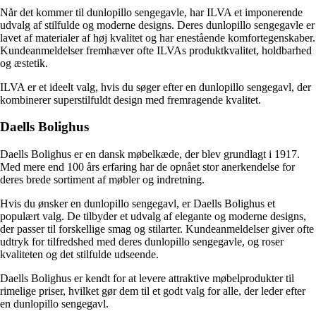
Når det kommer til dunlopillo sengegavle, har ILVA et imponerende
udvalg af stilfulde og moderne designs. Deres dunlopillo sengegavle er
lavet af materialer af høj kvalitet og har enestående komfortegenskaber.
Kundeanmeldelser fremhæver ofte ILVAs produktkvalitet, holdbarhed
og æstetik.
ILVA er et ideelt valg, hvis du søger efter en dunlopillo sengegavl, der
kombinerer superstilfuldt design med fremragende kvalitet.
Daells Bolighus
Daells Bolighus er en dansk møbelkæde, der blev grundlagt i 1917.
Med mere end 100 års erfaring har de opnået stor anerkendelse for
deres brede sortiment af møbler og indretning.
Hvis du ønsker en dunlopillo sengegavl, er Daells Bolighus et
populært valg. De tilbyder et udvalg af elegante og moderne designs,
der passer til forskellige smag og stilarter. Kundeanmeldelser giver ofte
udtryk for tilfredshed med deres dunlopillo sengegavle, og roser
kvaliteten og det stilfulde udseende.
Daells Bolighus er kendt for at levere attraktive møbelprodukter til
rimelige priser, hvilket gør dem til et godt valg for alle, der leder efter
en dunlopillo sengegavl.