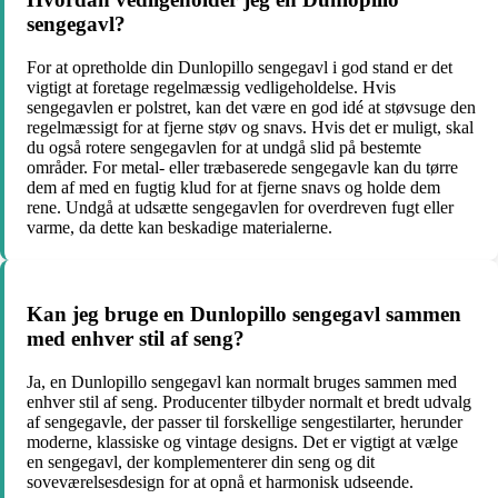
sengegavl?
For at opretholde din Dunlopillo sengegavl i god stand er det
vigtigt at foretage regelmæssig vedligeholdelse. Hvis
sengegavlen er polstret, kan det være en god idé at støvsuge den
regelmæssigt for at fjerne støv og snavs. Hvis det er muligt, skal
du også rotere sengegavlen for at undgå slid på bestemte
områder. For metal- eller træbaserede sengegavle kan du tørre
dem af med en fugtig klud for at fjerne snavs og holde dem
rene. Undgå at udsætte sengegavlen for overdreven fugt eller
varme, da dette kan beskadige materialerne.
Kan jeg bruge en Dunlopillo sengegavl sammen
med enhver stil af seng?
Ja, en Dunlopillo sengegavl kan normalt bruges sammen med
enhver stil af seng. Producenter tilbyder normalt et bredt udvalg
af sengegavle, der passer til forskellige sengestilarter, herunder
moderne, klassiske og vintage designs. Det er vigtigt at vælge
en sengegavl, der komplementerer din seng og dit
soveværelsesdesign for at opnå et harmonisk udseende.