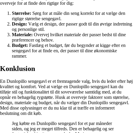
overveje for at finde den rigtige for dig:
Størrelse:
Sørg for at måle din seng korrekt for at vælge den
rigtige størrelse sengegavl.
Design:
Vælg et design, der passer godt til din øvrige indretning
og personlige stil.
Materiale:
Overvej hvilket materiale der passer bedst til dine
præferencer og behov.
Budget:
Fastlæg et budget, før du begynder at kigge efter en
sengegavl for at finde en, der passer til dine økonomiske
rammer.
Konklusion
En Dunlopillo sengegavl er et fremragende valg, hvis du leder efter høj
kvalitet og komfort. Ved at vælge en Dunlopillo sengegavl kan du
tilføje stil og funktionalitet til dit soveværelse samtidig med, at du
opnår en behagelig rygstøtte. Husk at overveje faktorer som størrelse,
design, materiale og budget, når du vælger din Dunlopillo sengegavl.
Med disse oplysninger er du nu klar til at træffe en informeret
beslutning om dit køb.
Jeg købte en Dunlopillo sengegavl for et par måneder
siden, og jeg er meget tilfreds. Den er behagelig og ser