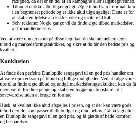
rådighed, da det er en del af en kampagne eller salgsbegivenhed.
Tilbudet er ikke altid tilgængeligt: Ægte tilbud varer normalt kun
i en begrænset periode og er ikke altid tilgængelige. Dette er for
at skabe en følelse af eksklusivitet og incitere til køb.
Selv reklame: Nogle gange vil du finde ægte tilbud markedsført
af forhandlerne selv.
Ved at være opmærksom på disse tegn kan du skelne mellem ægte
tilbud og markedsføringstaktikker, og sikre at du får den bedste pris og
kvalitet.
Konklusion
At finde den perfekte Dunlopillo sengegavl til en god pris handler om
at være opmærksom på tilbud og billige muligheder. Ved at følge vores
tips til at finde ægte tilbud og undgå markedsføringstaktikker, kan du få
mere værdi for dine penge og skabe en hyggelig atmosfære i dit
soveværelse uden at bruge en formue.
Husk, at kvalitet ikke altid afspejles i prisen, og at der kan være gode
tilbud derude, som passer til dit budget og dine behov. Gå på jagt efter
en Dunlopillo sengegavl til en god pris, og få glæde af både komfort
og besparelser.