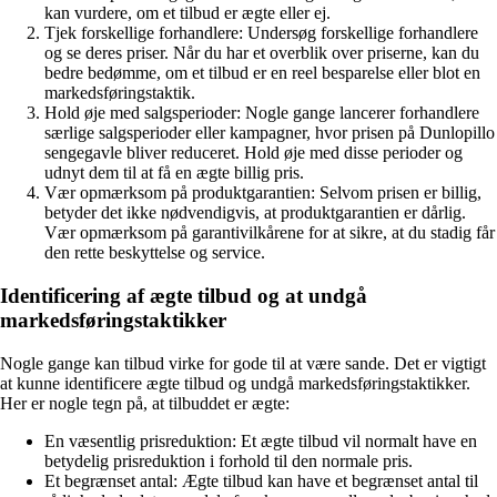
kan vurdere, om et tilbud er ægte eller ej.
Tjek forskellige forhandlere: Undersøg forskellige forhandlere
og se deres priser. Når du har et overblik over priserne, kan du
bedre bedømme, om et tilbud er en reel besparelse eller blot en
markedsføringstaktik.
Hold øje med salgsperioder: Nogle gange lancerer forhandlere
særlige salgsperioder eller kampagner, hvor prisen på Dunlopillo
sengegavle bliver reduceret. Hold øje med disse perioder og
udnyt dem til at få en ægte billig pris.
Vær opmærksom på produktgarantien: Selvom prisen er billig,
betyder det ikke nødvendigvis, at produktgarantien er dårlig.
Vær opmærksom på garantivilkårene for at sikre, at du stadig får
den rette beskyttelse og service.
Identificering af ægte tilbud og at undgå
markedsføringstaktikker
Nogle gange kan tilbud virke for gode til at være sande. Det er vigtigt
at kunne identificere ægte tilbud og undgå markedsføringstaktikker.
Her er nogle tegn på, at tilbuddet er ægte:
En væsentlig prisreduktion: Et ægte tilbud vil normalt have en
betydelig prisreduktion i forhold til den normale pris.
Et begrænset antal: Ægte tilbud kan have et begrænset antal til