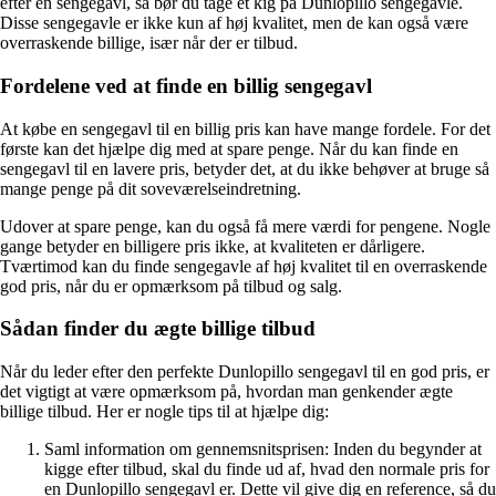
efter en sengegavl, så bør du tage et kig på Dunlopillo sengegavle.
Disse sengegavle er ikke kun af høj kvalitet, men de kan også være
overraskende billige, især når der er tilbud.
Fordelene ved at finde en billig sengegavl
At købe en sengegavl til en billig pris kan have mange fordele. For det
første kan det hjælpe dig med at spare penge. Når du kan finde en
sengegavl til en lavere pris, betyder det, at du ikke behøver at bruge så
mange penge på dit soveværelseindretning.
Udover at spare penge, kan du også få mere værdi for pengene. Nogle
gange betyder en billigere pris ikke, at kvaliteten er dårligere.
Tværtimod kan du finde sengegavle af høj kvalitet til en overraskende
god pris, når du er opmærksom på tilbud og salg.
Sådan finder du ægte billige tilbud
Når du leder efter den perfekte Dunlopillo sengegavl til en god pris, er
det vigtigt at være opmærksom på, hvordan man genkender ægte
billige tilbud. Her er nogle tips til at hjælpe dig:
Saml information om gennemsnitsprisen: Inden du begynder at
kigge efter tilbud, skal du finde ud af, hvad den normale pris for
en Dunlopillo sengegavl er. Dette vil give dig en reference, så du