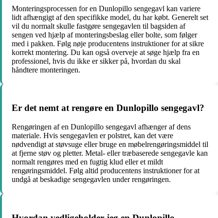
Monteringsprocessen for en Dunlopillo sengegavl kan variere
lidt afhængigt af den specifikke model, du har købt. Generelt set
vil du normalt skulle fastgøre sengegavlen til bagsiden af
sengen ved hjælp af monteringsbeslag eller bolte, som følger
med i pakken. Følg nøje producentens instruktioner for at sikre
korrekt montering. Du kan også overveje at søge hjælp fra en
professionel, hvis du ikke er sikker på, hvordan du skal
håndtere monteringen.
Er det nemt at rengøre en Dunlopillo sengegavl?
Rengøringen af en Dunlopillo sengegavl afhænger af dens
materiale. Hvis sengegavlen er polstret, kan det være
nødvendigt at støvsuge eller bruge en møbelrengøringsmiddel til
at fjerne støv og pletter. Metal- eller træbaserede sengegavle kan
normalt rengøres med en fugtig klud eller et mildt
rengøringsmiddel. Følg altid producentens instruktioner for at
undgå at beskadige sengegavlen under rengøringen.
Hvordan vedligeholder jeg en Dunlopillo