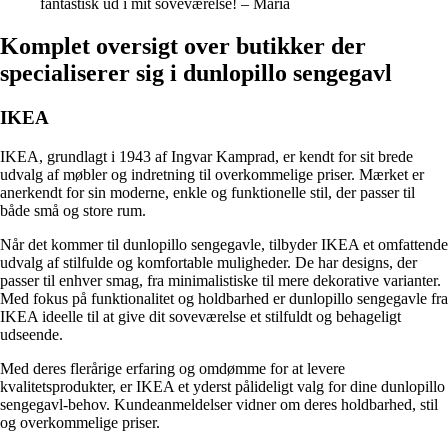
fantastisk ud i mit soveværelse! – Maria
Komplet oversigt over butikker der
specialiserer sig i dunlopillo sengegavl
IKEA
IKEA, grundlagt i 1943 af Ingvar Kamprad, er kendt for sit brede
udvalg af møbler og indretning til overkommelige priser. Mærket er
anerkendt for sin moderne, enkle og funktionelle stil, der passer til
både små og store rum.
Når det kommer til dunlopillo sengegavle, tilbyder IKEA et omfattende
udvalg af stilfulde og komfortable muligheder. De har designs, der
passer til enhver smag, fra minimalistiske til mere dekorative varianter.
Med fokus på funktionalitet og holdbarhed er dunlopillo sengegavle fra
IKEA ideelle til at give dit soveværelse et stilfuldt og behageligt
udseende.
Med deres flerårige erfaring og omdømme for at levere
kvalitetsprodukter, er IKEA et yderst pålideligt valg for dine dunlopillo
sengegavl-behov. Kundeanmeldelser vidner om deres holdbarhed, stil
og overkommelige priser.