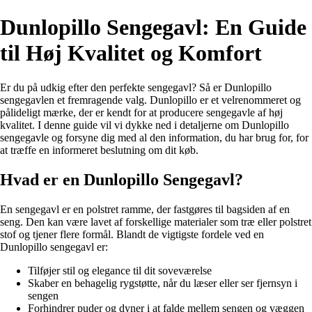
Dunlopillo Sengegavl: En Guide
til Høj Kvalitet og Komfort
Er du på udkig efter den perfekte sengegavl? Så er Dunlopillo
sengegavlen et fremragende valg. Dunlopillo er et velrenommeret og
pålideligt mærke, der er kendt for at producere sengegavle af høj
kvalitet. I denne guide vil vi dykke ned i detaljerne om Dunlopillo
sengegavle og forsyne dig med al den information, du har brug for, for
at træffe en informeret beslutning om dit køb.
Hvad er en Dunlopillo Sengegavl?
En sengegavl er en polstret ramme, der fastgøres til bagsiden af en
seng. Den kan være lavet af forskellige materialer som træ eller polstret
stof og tjener flere formål. Blandt de vigtigste fordele ved en
Dunlopillo sengegavl er:
Tilføjer stil og elegance til dit soveværelse
Skaber en behagelig rygstøtte, når du læser eller ser fjernsyn i
sengen
Forhindrer puder og dyner i at falde mellem sengen og væggen