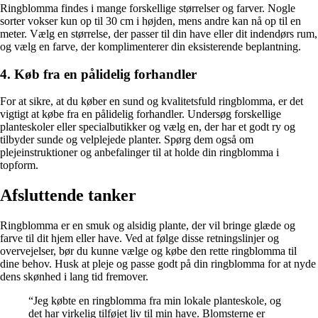
Ringblomma findes i mange forskellige størrelser og farver. Nogle
sorter vokser kun op til 30 cm i højden, mens andre kan nå op til en
meter. Vælg en størrelse, der passer til din have eller dit indendørs rum,
og vælg en farve, der komplimenterer din eksisterende beplantning.
4. Køb fra en pålidelig forhandler
For at sikre, at du køber en sund og kvalitetsfuld ringblomma, er det
vigtigt at købe fra en pålidelig forhandler. Undersøg forskellige
planteskoler eller specialbutikker og vælg en, der har et godt ry og
tilbyder sunde og velplejede planter. Spørg dem også om
plejeinstruktioner og anbefalinger til at holde din ringblomma i
topform.
Afsluttende tanker
Ringblomma er en smuk og alsidig plante, der vil bringe glæde og
farve til dit hjem eller have. Ved at følge disse retningslinjer og
overvejelser, bør du kunne vælge og købe den rette ringblomma til
dine behov. Husk at pleje og passe godt på din ringblomma for at nyde
dens skønhed i lang tid fremover.
“Jeg købte en ringblomma fra min lokale planteskole, og
det har virkelig tilføjet liv til min have. Blomsterne er