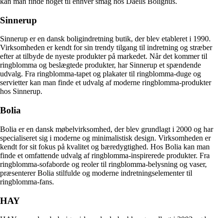
kan man finde noget til enhver smag hos Daells Bolighus.
Sinnerup
Sinnerup er en dansk boligindretning butik, der blev etableret i 1990.
Virksomheden er kendt for sin trendy tilgang til indretning og stræber
efter at tilbyde de nyeste produkter på markedet. Når det kommer til
ringblomma og beslægtede produkter, har Sinnerup et spændende
udvalg. Fra ringblomma-tapet og plakater til ringblomma-duge og
servietter kan man finde et udvalg af moderne ringblomma-produkter
hos Sinnerup.
Bolia
Bolia er en dansk møbelvirksomhed, der blev grundlagt i 2000 og har
specialiseret sig i moderne og minimalistisk design. Virksomheden er
kendt for sit fokus på kvalitet og bæredygtighed. Hos Bolia kan man
finde et omfattende udvalg af ringblomma-inspirerede produkter. Fra
ringblomma-sofaborde og reoler til ringblomma-belysning og vaser,
præsenterer Bolia stilfulde og moderne indretningselementer til
ringblomma-fans.
HAY