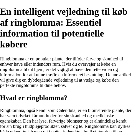
En intelligent vejledning til køb
af ringblomma: Essentiel
information til potentielle
købere
Ringblomma er en populær plante, der tilføjer farve og skønhed til
enhver have eller indendørs rum. Hvis du overvejer at købe en
ringblomma til dit hjem, er det vigtigt at have den rette viden og
information for at kunne træffe en informeret beslutning. Denne artikel
vil give dig en dybdegående vejledning til at vælge og købe den
perfekte ringblomma til dine behov.
Hvad er ringblomma?
Ringblomma, også kendt som Calendula, er en blomstrende plante, der
har været dyrket i århundreder for sin skønhed og medicinske
egenskaber. Den har lyse, farverige blomster og er almindeligt kendt
for sin brug i hudplejeprodukter, salver og te. Ringblomma kan dyrkes
både udendørs i haven og i potter indendørs, hvilket gør den til en