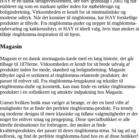
HAY er en dansk designvirksomhed, der blev grundlagt i 2002 og har
etableret sig som en markant spiller inden for møbeldesign og
boligindretning. Virksomheden er kendt for sit minimalistiske og
moderne udtryk. Når det kommer til ringblomma, har HAY forskellige
produkter at tilbyde. Fra ringblomma-puder og tæpper til ringblomma-
opbevaring og køkkenudstyr, er HAY et ideelt valg, hvis man ønsker at
tilføje ringblomma-inspiration til sit hjem.
Magasin
Magasin er en dansk stormagasin-kæde med en lang historie, der går
tilbage til 1870erne. Virksomheden er kendt for sit brede udvalg af
produkter inden for mode, skønhed og boligindretning. Magasin
tilbyder også et sortiment af ringblomma-relaterede produkter, der
passer til enhver stil. Fra ringblomma-brugskunst og tekstiler til
ringblomma-dufte og kosmetik, kan man finde en række ringblomma-
produkter i en sofistikeret og attraktiv indpakning hos Magasin.
Uanset hvilken butik man vælger at besøge, er der en bred vifte af
muligheder for at finde det perfekte ringblomma-produkt. Fra trendy
og moderne designs til mere klassiske og tidløse valgmuligheder er der
noget for enhver smag og pengepung. Disse specialbutikker er alle
ideelle destinationer for forbrugere, der ønsker at finde
kvalitetsprodukter, der passer til deres ringblomma-tema. Så tag ud og
udforsk, og find de perfekte ringblomma-fund hos en af ​​disse butikker!