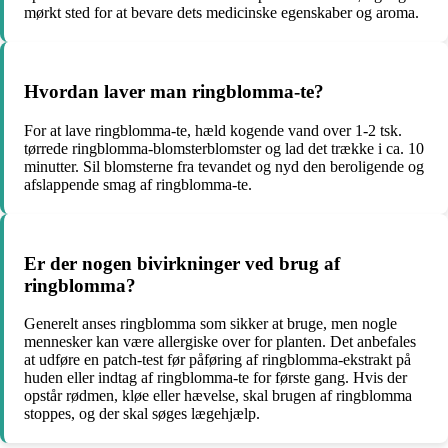
mørkt sted for at bevare dets medicinske egenskaber og aroma.
Hvordan laver man ringblomma-te?
For at lave ringblomma-te, hæld kogende vand over 1-2 tsk.
tørrede ringblomma-blomsterblomster og lad det trække i ca. 10
minutter. Sil blomsterne fra tevandet og nyd den beroligende og
afslappende smag af ringblomma-te.
Er der nogen bivirkninger ved brug af
ringblomma?
Generelt anses ringblomma som sikker at bruge, men nogle
mennesker kan være allergiske over for planten. Det anbefales
at udføre en patch-test før påføring af ringblomma-ekstrakt på
huden eller indtag af ringblomma-te for første gang. Hvis der
opstår rødmen, kløe eller hævelse, skal brugen af ringblomma
stoppes, og der skal søges lægehjælp.