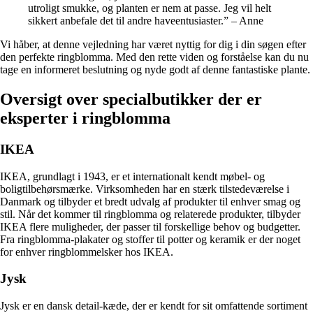
utroligt smukke, og planten er nem at passe. Jeg vil helt
sikkert anbefale det til andre haveentusiaster.” – Anne
Vi håber, at denne vejledning har været nyttig for dig i din søgen efter
den perfekte ringblomma. Med den rette viden og forståelse kan du nu
tage en informeret beslutning og nyde godt af denne fantastiske plante.
Oversigt over specialbutikker der er
eksperter i ringblomma
IKEA
IKEA, grundlagt i 1943, er et internationalt kendt møbel- og
boligtilbehørsmærke. Virksomheden har en stærk tilstedeværelse i
Danmark og tilbyder et bredt udvalg af produkter til enhver smag og
stil. Når det kommer til ringblomma og relaterede produkter, tilbyder
IKEA flere muligheder, der passer til forskellige behov og budgetter.
Fra ringblomma-plakater og stoffer til potter og keramik er der noget
for enhver ringblommelsker hos IKEA.
Jysk
Jysk er en dansk detail-kæde, der er kendt for sit omfattende sortiment