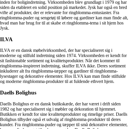
inden for boligindretning. Virksomheden blev grundlagt i 1979 og har
siden da etableret en solid position på markedet. Jysk har også en bred
vifte af produkter, der er relevante for ringblomma-entusiaster. Fra
ringblomma-puder og sengetøj til løbere og gardiner kan man finde alt,
hvad man har brug for til at skabe et ringblomma-tema i sit hjem hos
Jysk.
ILVA
ILVA er en dansk møbelvirksomhed, der har specialiseret sig i
moderne og stilfuld indretning siden 1974. Virksomheden er kendt for
sit fashionable sortiment og kvalitetsprodukter. Når det kommer til
ringblomma-inspireret indretning, skuffer ILVA ikke. Deres sortiment
inkluderer alt fra ringblomma-tæpper og gardiner til ringblomma-
lysestager og dekorative elementer. Hos ILVA kan man finde stilfulde
og moderne ringblomma-produkter til at fuldende ethvert hjem.
Daells Bolighus
Daells Bolighus er en dansk butikskæde, der har været i drift siden
1982 og har specialiseret sig i møbler og dekoration til hjemmet.
Butikken er kendt for sine kvalitetsprodukter og rimelige priser. Daells
Bolighus tilbyder også et udvalg af ringblomma-produkter til deres
kunder. Fra ringblomma-puder og tæpper til små dekorative elementer,