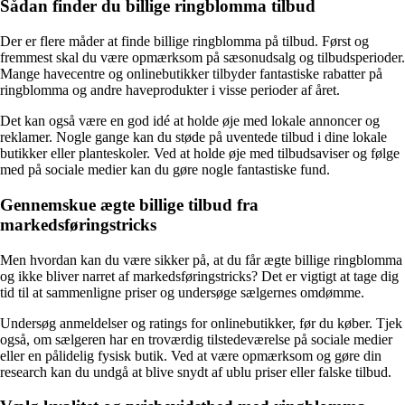
Sådan finder du billige ringblomma tilbud
Der er flere måder at finde billige ringblomma på tilbud. Først og
fremmest skal du være opmærksom på sæsonudsalg og tilbudsperioder.
Mange havecentre og onlinebutikker tilbyder fantastiske rabatter på
ringblomma og andre haveprodukter i visse perioder af året.
Det kan også være en god idé at holde øje med lokale annoncer og
reklamer. Nogle gange kan du støde på uventede tilbud i dine lokale
butikker eller planteskoler. Ved at holde øje med tilbudsaviser og følge
med på sociale medier kan du gøre nogle fantastiske fund.
Gennemskue ægte billige tilbud fra
markedsføringstricks
Men hvordan kan du være sikker på, at du får ægte billige ringblomma
og ikke bliver narret af markedsføringstricks? Det er vigtigt at tage dig
tid til at sammenligne priser og undersøge sælgernes omdømme.
Undersøg anmeldelser og ratings for onlinebutikker, før du køber. Tjek
også, om sælgeren har en troværdig tilstedeværelse på sociale medier
eller en pålidelig fysisk butik. Ved at være opmærksom og gøre din
research kan du undgå at blive snydt af ublu priser eller falske tilbud.