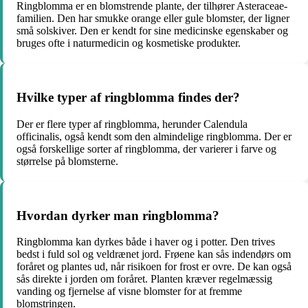
Ringblomma er en blomstrende plante, der tilhører Asteraceae-
familien. Den har smukke orange eller gule blomster, der ligner
små solskiver. Den er kendt for sine medicinske egenskaber og
bruges ofte i naturmedicin og kosmetiske produkter.
Hvilke typer af ringblomma findes der?
Der er flere typer af ringblomma, herunder Calendula
officinalis, også kendt som den almindelige ringblomma. Der er
også forskellige sorter af ringblomma, der varierer i farve og
størrelse på blomsterne.
Hvordan dyrker man ringblomma?
Ringblomma kan dyrkes både i haver og i potter. Den trives
bedst i fuld sol og veldrænet jord. Frøene kan sås indendørs om
foråret og plantes ud, når risikoen for frost er ovre. De kan også
sås direkte i jorden om foråret. Planten kræver regelmæssig
vanding og fjernelse af visne blomster for at fremme
blomstringen.