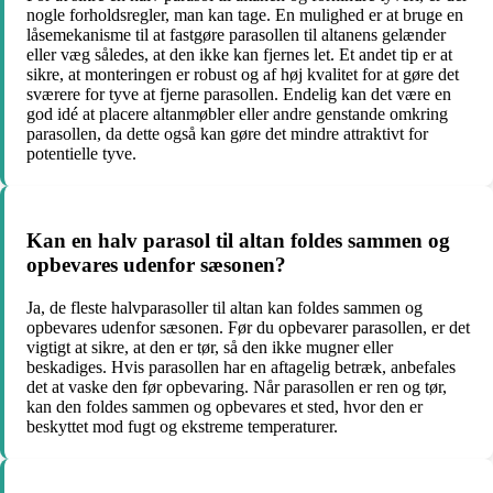
nogle forholdsregler, man kan tage. En mulighed er at bruge en
låsemekanisme til at fastgøre parasollen til altanens gelænder
eller væg således, at den ikke kan fjernes let. Et andet tip er at
sikre, at monteringen er robust og af høj kvalitet for at gøre det
sværere for tyve at fjerne parasollen. Endelig kan det være en
god idé at placere altanmøbler eller andre genstande omkring
parasollen, da dette også kan gøre det mindre attraktivt for
potentielle tyve.
Kan en halv parasol til altan foldes sammen og
opbevares udenfor sæsonen?
Ja, de fleste halvparasoller til altan kan foldes sammen og
opbevares udenfor sæsonen. Før du opbevarer parasollen, er det
vigtigt at sikre, at den er tør, så den ikke mugner eller
beskadiges. Hvis parasollen har en aftagelig betræk, anbefales
det at vaske den før opbevaring. Når parasollen er ren og tør,
kan den foldes sammen og opbevares et sted, hvor den er
beskyttet mod fugt og ekstreme temperaturer.