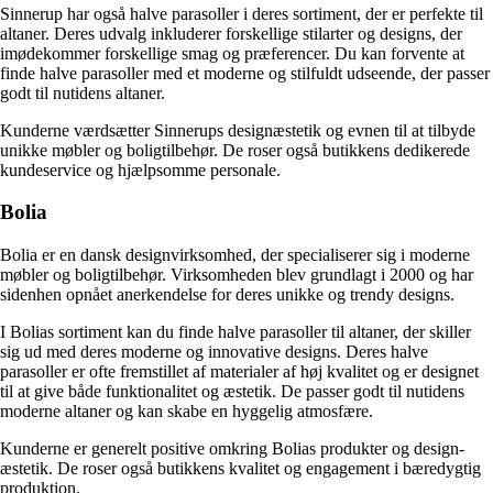
Sinnerup har også halve parasoller i deres sortiment, der er perfekte til
altaner. Deres udvalg inkluderer forskellige stilarter og designs, der
imødekommer forskellige smag og præferencer. Du kan forvente at
finde halve parasoller med et moderne og stilfuldt udseende, der passer
godt til nutidens altaner.
Kunderne værdsætter Sinnerups designæstetik og evnen til at tilbyde
unikke møbler og boligtilbehør. De roser også butikkens dedikerede
kundeservice og hjælpsomme personale.
Bolia
Bolia er en dansk designvirksomhed, der specialiserer sig i moderne
møbler og boligtilbehør. Virksomheden blev grundlagt i 2000 og har
sidenhen opnået anerkendelse for deres unikke og trendy designs.
I Bolias sortiment kan du finde halve parasoller til altaner, der skiller
sig ud med deres moderne og innovative designs. Deres halve
parasoller er ofte fremstillet af materialer af høj kvalitet og er designet
til at give både funktionalitet og æstetik. De passer godt til nutidens
moderne altaner og kan skabe en hyggelig atmosfære.
Kunderne er generelt positive omkring Bolias produkter og design-
æstetik. De roser også butikkens kvalitet og engagement i bæredygtig
produktion.