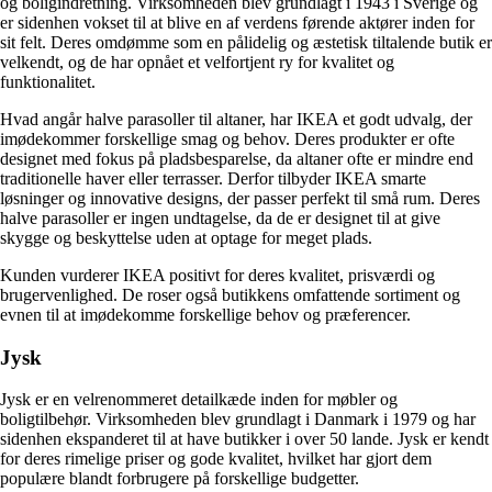
og boligindretning. Virksomheden blev grundlagt i 1943 i Sverige og
er sidenhen vokset til at blive en af verdens førende aktører inden for
sit felt. Deres omdømme som en pålidelig og æstetisk tiltalende butik er
velkendt, og de har opnået et velfortjent ry for kvalitet og
funktionalitet.
Hvad angår halve parasoller til altaner, har IKEA et godt udvalg, der
imødekommer forskellige smag og behov. Deres produkter er ofte
designet med fokus på pladsbesparelse, da altaner ofte er mindre end
traditionelle haver eller terrasser. Derfor tilbyder IKEA smarte
løsninger og innovative designs, der passer perfekt til små rum. Deres
halve parasoller er ingen undtagelse, da de er designet til at give
skygge og beskyttelse uden at optage for meget plads.
Kunden vurderer IKEA positivt for deres kvalitet, prisværdi og
brugervenlighed. De roser også butikkens omfattende sortiment og
evnen til at imødekomme forskellige behov og præferencer.
Jysk
Jysk er en velrenommeret detailkæde inden for møbler og
boligtilbehør. Virksomheden blev grundlagt i Danmark i 1979 og har
sidenhen ekspanderet til at have butikker i over 50 lande. Jysk er kendt
for deres rimelige priser og gode kvalitet, hvilket har gjort dem
populære blandt forbrugere på forskellige budgetter.