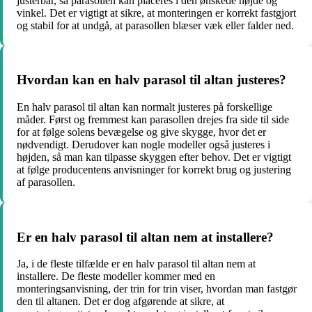
justerbar, så parasollen kan placeres i den ønskede højde og
vinkel. Det er vigtigt at sikre, at monteringen er korrekt fastgjort
og stabil for at undgå, at parasollen blæser væk eller falder ned.
Hvordan kan en halv parasol til altan justeres?
En halv parasol til altan kan normalt justeres på forskellige
måder. Først og fremmest kan parasollen drejes fra side til side
for at følge solens bevægelse og give skygge, hvor det er
nødvendigt. Derudover kan nogle modeller også justeres i
højden, så man kan tilpasse skyggen efter behov. Det er vigtigt
at følge producentens anvisninger for korrekt brug og justering
af parasollen.
Er en halv parasol til altan nem at installere?
Ja, i de fleste tilfælde er en halv parasol til altan nem at
installere. De fleste modeller kommer med en
monteringsanvisning, der trin for trin viser, hvordan man fastgør
den til altanen. Det er dog afgørende at sikre, at