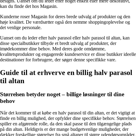
designs. Uanset om du leder efter noget enkelt eller mere dekorativt,
kan du finde det hos Magasin.
Kunderne roser Magasin for deres brede udvalg af produkter og den
høje kvalitet. De værdsætter også den nemme shoppingoplevelse og
det venlige personale.
Uanset om du leder efter halv parasol eller halv parasol til altan, kan
disse specialbutikker tilbyde et bredt udvalg af produkter, der
imødekommer dine behov. Med deres gode omdømme,
kvalitetsprodukter og engagerede kundeservice er disse butikker ideelle
destinationer for forbrugere, der søger denne specifikke vare.
Guide til at erhverve en billig halv parasol
til altan
Størrelsen betyder noget – billige løsninger til dine
behov
Når det kommer til at købe en halv parasol til din altan, er det vigtigt at
finde en billig mulighed, der opfylder dine specifikke behov. Størrelsen
spiller en afgørende rolle, da den skal passe til den tilgængelige plads
på din altan. Heldigvis er der mange budgetvenlige muligheder, der
dækker forskellige størrelser fra små altaner til større udendørsområder.