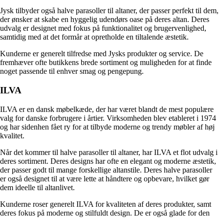
Jysk tilbyder også halve parasoller til altaner, der passer perfekt til dem,
der ønsker at skabe en hyggelig udendørs oase på deres altan. Deres
udvalg er designet med fokus på funktionalitet og brugervenlighed,
samtidig med at det formår at opretholde en tiltalende æstetik.
Kunderne er generelt tilfredse med Jysks produkter og service. De
fremhæver ofte butikkens brede sortiment og muligheden for at finde
noget passende til enhver smag og pengepung.
ILVA
ILVA er en dansk møbelkæde, der har været blandt de mest populære
valg for danske forbrugere i årtier. Virksomheden blev etableret i 1974
og har sidenhen fået ry for at tilbyde moderne og trendy møbler af høj
kvalitet.
Når det kommer til halve parasoller til altaner, har ILVA et flot udvalg i
deres sortiment. Deres designs har ofte en elegant og moderne æstetik,
der passer godt til mange forskellige altanstile. Deres halve parasoller
er også designet til at være lette at håndtere og opbevare, hvilket gør
dem ideelle til altanlivet.
Kunderne roser generelt ILVA for kvaliteten af deres produkter, samt
deres fokus på moderne og stilfuldt design. De er også glade for den