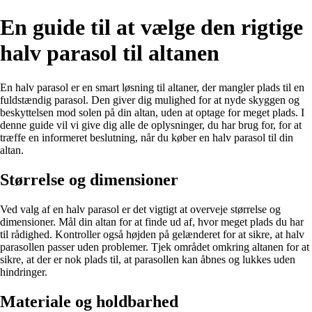
En guide til at vælge den rigtige
halv parasol til altanen
En halv parasol er en smart løsning til altaner, der mangler plads til en
fuldstændig parasol. Den giver dig mulighed for at nyde skyggen og
beskyttelsen mod solen på din altan, uden at optage for meget plads. I
denne guide vil vi give dig alle de oplysninger, du har brug for, for at
træffe en informeret beslutning, når du køber en halv parasol til din
altan.
Størrelse og dimensioner
Ved valg af en halv parasol er det vigtigt at overveje størrelse og
dimensioner. Mål din altan for at finde ud af, hvor meget plads du har
til rådighed. Kontroller også højden på gelænderet for at sikre, at halv
parasollen passer uden problemer. Tjek området omkring altanen for at
sikre, at der er nok plads til, at parasollen kan åbnes og lukkes uden
hindringer.
Materiale og holdbarhed