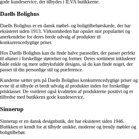
gode kundeservice, der tilbydes i ILVA butikkerne.
Daells Bolighus
Daells Bolighus er en dansk møbel- og boligtilbehørskæde, der har
eksisteret siden 1913. Virksomheden har opnået stor popularitet og
anerkendelse for deres brede udvalg af produkter til
konkurrencedygtige priser.
Hos Daells Bolighus kan du finde halve parasoller, der passer perfekt
til altaner i forskellige størrelser og former. Deres sortiment inkluderer
både enkle og mere udtryksfulde designs, så du kan finde noget, der
passer til din personlige stil og præference.
Kunderne sætter pris på Daells Bolighus konkurrencedygtige priser og
evne til at tilbyde et bredt udvalg af produkter inden for forskellige
prisklasser. De vurderer også kvaliteten af produkterne positivt og er
tilfredse med butikkens gode kundeservice.
Sinnerup
Sinnerup er en dansk designbutik, der har eksisteret siden 1946.
Butikken er kendt for at tilbyde unikke, moderne og trendy møbler og
boligtilbehør.