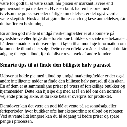
være for godt til at være sandt, når prisen er markant lavere end
gennemsnittet på markedet. Hvis en butik har en historie med
tvivlsomme praksisser eller dårlige anmeldelser, er det også værd at
være skeptisk. Husk altid at gøre din research og læse anmeldelser, før
du træffer en beslutning.
En anden god måde at undgå marketingfælder er at abonnere på
nyhedsbreve eller følge dine foretrukne butikkers sociale mediekanaler.
På denne måde kan du være først i køen til at modtage information om
kommende tilbud eller salg. Dette er en effektiv måde at sikre, at du får
adgang til ægte tilbud, før de bliver revet væk af andre kunder.
Smarte tips til at finde den billigste halv parasol
Udover at holde øje med tilbud og undgå marketingfælder er der også
andre intelligente måder at finde den billigste halv parasol til din altan.
En af dem er at sammenligne priser på tværs af forskellige butikker og
hjemmesider. Dette kan hjælpe dig med at få en idé om den normale
vejlende pris og sikre, at du ikke betaler overpris for produktet.
Derudover kan det være en god idé at vente på sæsonudsalg eller
ferieperioder, hvor butikker ofte har ekstraordinære tilbud og rabatter.
Ved at vente lidt længere kan du få adgang til bedre priser og spare
penge i processen.