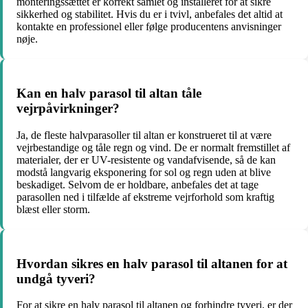
monteringssættet er korrekt samlet og installeret for at sikre
sikkerhed og stabilitet. Hvis du er i tvivl, anbefales det altid at
kontakte en professionel eller følge producentens anvisninger
nøje.
Kan en halv parasol til altan tåle
vejrpåvirkninger?
Ja, de fleste halvparasoller til altan er konstrueret til at være
vejrbestandige og tåle regn og vind. De er normalt fremstillet af
materialer, der er UV-resistente og vandafvisende, så de kan
modstå langvarig eksponering for sol og regn uden at blive
beskadiget. Selvom de er holdbare, anbefales det at tage
parasollen ned i tilfælde af ekstreme vejrforhold som kraftig
blæst eller storm.
Hvordan sikres en halv parasol til altanen for at
undgå tyveri?
For at sikre en halv parasol til altanen og forhindre tyveri, er der