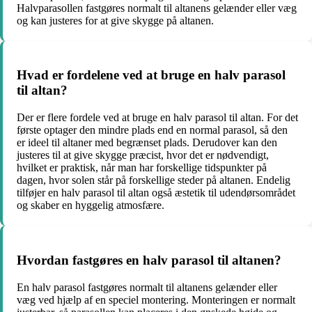
Halvparasollen fastgøres normalt til altanens gelænder eller væg
og kan justeres for at give skygge på altanen.
Hvad er fordelene ved at bruge en halv parasol
til altan?
Der er flere fordele ved at bruge en halv parasol til altan. For det
første optager den mindre plads end en normal parasol, så den
er ideel til altaner med begrænset plads. Derudover kan den
justeres til at give skygge præcist, hvor det er nødvendigt,
hvilket er praktisk, når man har forskellige tidspunkter på
dagen, hvor solen står på forskellige steder på altanen. Endelig
tilføjer en halv parasol til altan også æstetik til udendørsområdet
og skaber en hyggelig atmosfære.
Hvordan fastgøres en halv parasol til altanen?
En halv parasol fastgøres normalt til altanens gelænder eller
væg ved hjælp af en speciel montering. Monteringen er normalt