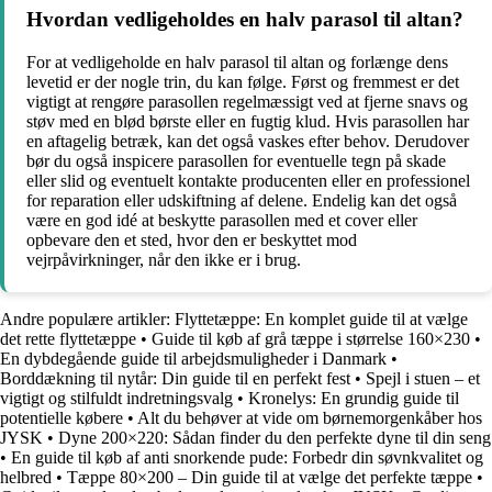
Hvordan vedligeholdes en halv parasol til altan?
For at vedligeholde en halv parasol til altan og forlænge dens
levetid er der nogle trin, du kan følge. Først og fremmest er det
vigtigt at rengøre parasollen regelmæssigt ved at fjerne snavs og
støv med en blød børste eller en fugtig klud. Hvis parasollen har
en aftagelig betræk, kan det også vaskes efter behov. Derudover
bør du også inspicere parasollen for eventuelle tegn på skade
eller slid og eventuelt kontakte producenten eller en professionel
for reparation eller udskiftning af delene. Endelig kan det også
være en god idé at beskytte parasollen med et cover eller
opbevare den et sted, hvor den er beskyttet mod
vejrpåvirkninger, når den ikke er i brug.
Andre populære artikler:
Flyttetæppe: En komplet guide til at vælge
det rette flyttetæppe
•
Guide til køb af grå tæppe i størrelse 160×230
•
En dybdegående guide til arbejdsmuligheder i Danmark
•
Borddækning til nytår: Din guide til en perfekt fest
•
Spejl i stuen – et
vigtigt og stilfuldt indretningsvalg
•
Kronelys: En grundig guide til
potentielle købere
•
Alt du behøver at vide om børnemorgenkåber hos
JYSK
•
Dyne 200×220: Sådan finder du den perfekte dyne til din seng
•
En guide til køb af anti snorkende pude: Forbedr din søvnkvalitet og
helbred
•
Tæppe 80×200 – Din guide til at vælge det perfekte tæppe
•