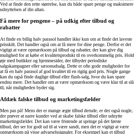
Ved at finde den rette størrelse, kan du både spare penge og maksimere
udnyttelsen af din altan.
Få mere for pengene – på udkig efter tilbud og
rabatter
At finde en billig halv parasol handler ikke kun om at finde det laveste
prisskilt. Det handler også om at få mere for dine penge. Derfor er det
vigtigt at være opmærksom på tilbud og rabatter, der kan give dig
mulighed for at købe et kvalitetsprodukt til en overkommelig pris. Hold
øje med butikker og hjemmesider, der tilbyder periodiske
salgskampagner eller sæsonudsalg. Dette er ofte gode muligheder for
at få en halv parasol af god kvalitet til en rigtig god pris. Nogle gange
kan du også finde daglige tilbud eller flash-salg, hvor du kan spare
endnu mere. Det handler om at være opmærksom og være klar til at slå
til, når muligheden byder sig.
Afdæk falske tilbud og marketingsfælder
Men pas på! Mens der er mange ægte tilbud derude, er der også nogle,
der prøver at narre kunder ved at skabe falske tilbud eller udnytte
marketingsfælder. Det kan være fristende at springe på det første
tilbud, der ser for godt ud til at være sandt, men det er vigtigt at være
opmærksom på visse advarselssignaler. For eksempel kan et tilbud