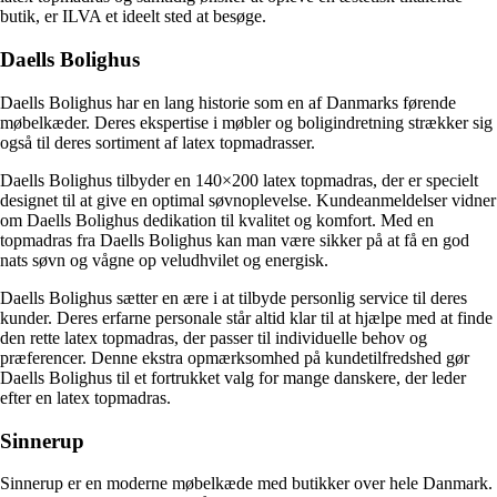
butik, er ILVA et ideelt sted at besøge.
Daells Bolighus
Daells Bolighus har en lang historie som en af Danmarks førende
møbelkæder. Deres ekspertise i møbler og boligindretning strækker sig
også til deres sortiment af latex topmadrasser.
Daells Bolighus tilbyder en 140×200 latex topmadras, der er specielt
designet til at give en optimal søvnoplevelse. Kundeanmeldelser vidner
om Daells Bolighus dedikation til kvalitet og komfort. Med en
topmadras fra Daells Bolighus kan man være sikker på at få en god
nats søvn og vågne op veludhvilet og energisk.
Daells Bolighus sætter en ære i at tilbyde personlig service til deres
kunder. Deres erfarne personale står altid klar til at hjælpe med at finde
den rette latex topmadras, der passer til individuelle behov og
præferencer. Denne ekstra opmærksomhed på kundetilfredshed gør
Daells Bolighus til et fortrukket valg for mange danskere, der leder
efter en latex topmadras.
Sinnerup
Sinnerup er en moderne møbelkæde med butikker over hele Danmark.