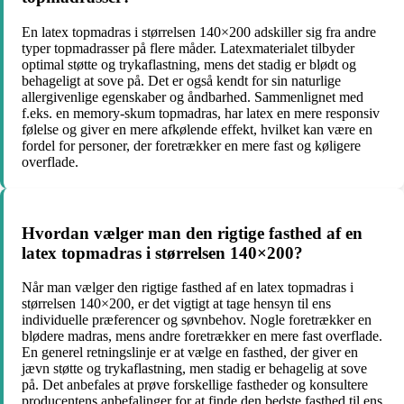
En latex topmadras i størrelsen 140×200 adskiller sig fra andre
typer topmadrasser på flere måder. Latexmaterialet tilbyder
optimal støtte og trykaflastning, mens det stadig er blødt og
behageligt at sove på. Det er også kendt for sin naturlige
allergivenlige egenskaber og åndbarhed. Sammenlignet med
f.eks. en memory-skum topmadras, har latex en mere responsiv
følelse og giver en mere afkølende effekt, hvilket kan være en
fordel for personer, der foretrækker en mere fast og køligere
overflade.
Hvordan vælger man den rigtige fasthed af en
latex topmadras i størrelsen 140×200?
Når man vælger den rigtige fasthed af en latex topmadras i
størrelsen 140×200, er det vigtigt at tage hensyn til ens
individuelle præferencer og søvnbehov. Nogle foretrækker en
blødere madras, mens andre foretrækker en mere fast overflade.
En generel retningslinje er at vælge en fasthed, der giver en
jævn støtte og trykaflastning, men stadig er behagelig at sove
på. Det anbefales at prøve forskellige fastheder og konsultere
producentens anbefalinger for at finde den bedste fasthed til ens