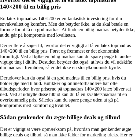
140×200 til en billig pris
En latex topmadras 140×200 er en fantastisk investering for din
søvnkvalitet og komfort. Men det betyder ikke, at du skal betale en
formue for at få en god madras. At finde en billig madras betyder ikke,
at du går på kompromis med kvaliteten.
Der er flere årsager til, hvorfor det er vigtigt at få en latex topmadras
140×200 til en billig pris. Først og fremmest er det økonomisk
fornuftigt. Ved at købe en billig madras kan du spare penge til andre
vigtige ting i dit liv. Desuden betyder det også, at hvis du vil udskifte
din madras i fremtiden, så er det ikke en stor økonomisk byrde.
Derudover kan du også få en god madras til en billig pris, hvis du
holder øje med tilbud. Butikker og onlineforhandlere har ofte
tilbudsperioder, hvor priserne på topmadras 140×200 latex bliver sat
ned. Ved at udnytte disse tilbud kan du få en kvalitetsmadras til en
overkommelig pris. Således kan du spare penge uden at gå på
kompromis med komfort og kvalitet.
Sådan genkender du ægte billige deals og tilbud
Det er vigtigt at være opmærksom på, hvordan man genkender ægte
billige deals og tilbud, så man ikke falder for marketing tricks. Her er