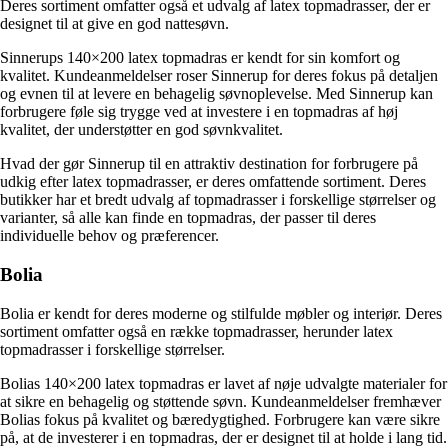
Deres sortiment omfatter også et udvalg af latex topmadrasser, der er
designet til at give en god nattesøvn.
Sinnerups 140×200 latex topmadras er kendt for sin komfort og
kvalitet. Kundeanmeldelser roser Sinnerup for deres fokus på detaljen
og evnen til at levere en behagelig søvnoplevelse. Med Sinnerup kan
forbrugere føle sig trygge ved at investere i en topmadras af høj
kvalitet, der understøtter en god søvnkvalitet.
Hvad der gør Sinnerup til en attraktiv destination for forbrugere på
udkig efter latex topmadrasser, er deres omfattende sortiment. Deres
butikker har et bredt udvalg af topmadrasser i forskellige størrelser og
varianter, så alle kan finde en topmadras, der passer til deres
individuelle behov og præferencer.
Bolia
Bolia er kendt for deres moderne og stilfulde møbler og interiør. Deres
sortiment omfatter også en række topmadrasser, herunder latex
topmadrasser i forskellige størrelser.
Bolias 140×200 latex topmadras er lavet af nøje udvalgte materialer for
at sikre en behagelig og støttende søvn. Kundeanmeldelser fremhæver
Bolias fokus på kvalitet og bæredygtighed. Forbrugere kan være sikre
på, at de investerer i en topmadras, der er designet til at holde i lang tid.