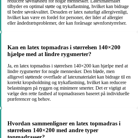
reducere søvnløshed for nogle mennesker. Latexmaterialet
tilbyder en optimal støtte og trykaflastning, hvilket kan bidrage
til bedre søvnkvalitet. Desuden er latex naturligt allergivenligt,
hvilket kan være en fordel for personer, der lider af allergier
eller åndedrætsproblemer, der kan forårsage søvnforstyrrelser.
Kan en latex topmadras i størrelsen 140×200
hjælpe med at lindre rygsmerter?
Ja, en latex topmadras i størrelsen 140×200 kan hjælpe med at
lindre rygsmerter for nogle mennesker. Den bløde, men
alligevel støttende overflade af latexmaterialet kan bidrage til en
korrekt kropsholdning og trykaflastning, hvilket kan reducere
belastningen på ryggen og minimere smerter. Det er vigtigt at
vælge den rette fasthed af topmadrassen baseret på individuelle
præferencer og behov.
Hvordan sammenligner en latex topmadras i
størrelsen 140×200 med andre typer
topmadrasser?