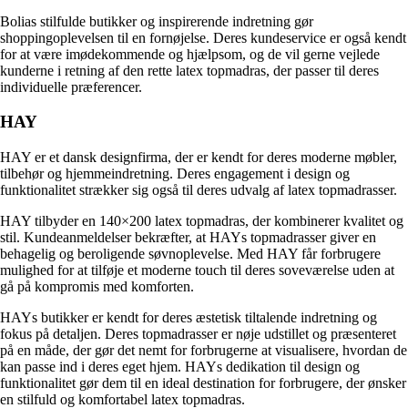
Bolias stilfulde butikker og inspirerende indretning gør
shoppingoplevelsen til en fornøjelse. Deres kundeservice er også kendt
for at være imødekommende og hjælpsom, og de vil gerne vejlede
kunderne i retning af den rette latex topmadras, der passer til deres
individuelle præferencer.
HAY
HAY er et dansk designfirma, der er kendt for deres moderne møbler,
tilbehør og hjemmeindretning. Deres engagement i design og
funktionalitet strækker sig også til deres udvalg af latex topmadrasser.
HAY tilbyder en 140×200 latex topmadras, der kombinerer kvalitet og
stil. Kundeanmeldelser bekræfter, at HAYs topmadrasser giver en
behagelig og beroligende søvnoplevelse. Med HAY får forbrugere
mulighed for at tilføje et moderne touch til deres soveværelse uden at
gå på kompromis med komforten.
HAYs butikker er kendt for deres æstetisk tiltalende indretning og
fokus på detaljen. Deres topmadrasser er nøje udstillet og præsenteret
på en måde, der gør det nemt for forbrugerne at visualisere, hvordan de
kan passe ind i deres eget hjem. HAYs dedikation til design og
funktionalitet gør dem til en ideal destination for forbrugere, der ønsker
en stilfuld og komfortabel latex topmadras.