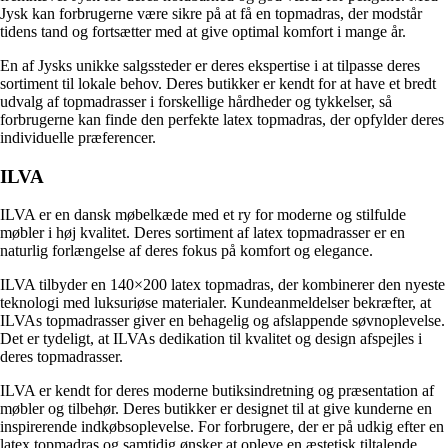
Jysk kan forbrugerne være sikre på at få en topmadras, der modstår
tidens tand og fortsætter med at give optimal komfort i mange år.
En af Jysks unikke salgssteder er deres ekspertise i at tilpasse deres
sortiment til lokale behov. Deres butikker er kendt for at have et bredt
udvalg af topmadrasser i forskellige hårdheder og tykkelser, så
forbrugerne kan finde den perfekte latex topmadras, der opfylder deres
individuelle præferencer.
ILVA
ILVA er en dansk møbelkæde med et ry for moderne og stilfulde
møbler i høj kvalitet. Deres sortiment af latex topmadrasser er en
naturlig forlængelse af deres fokus på komfort og elegance.
ILVA tilbyder en 140×200 latex topmadras, der kombinerer den nyeste
teknologi med luksuriøse materialer. Kundeanmeldelser bekræfter, at
ILVAs topmadrasser giver en behagelig og afslappende søvnoplevelse.
Det er tydeligt, at ILVAs dedikation til kvalitet og design afspejles i
deres topmadrasser.
ILVA er kendt for deres moderne butiksindretning og præsentation af
møbler og tilbehør. Deres butikker er designet til at give kunderne en
inspirerende indkøbsoplevelse. For forbrugere, der er på udkig efter en
latex topmadras og samtidig ønsker at opleve en æstetisk tiltalende