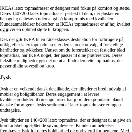
IKEAs latex topmadrasser er designet med fokus på komfort og støtte.
Deres 140×200 latex topmadras er perfekt til dem, der ønsker en
behagelig nattesøvn uden at gå på kompromis med kvaliteten.
Kundeanmeldelser bekræfter, at IKEAs topmadrasser er af høj kvalitet
og giver en optimal støtte til kroppen.
Det, der gør IKEA til en førsteklasses destination for forbrugere på
udkig efter latex topmadrasser, er deres brede udvalg af forskellige
hårdheder og tykkelser. Uanset om du foretrækker en fast eller blød
topmadras, har IKEA noget, der passer til dine præferencer. Deres
fleksible muligheder gør det nemt at finde den rette topmadras, der
passer til din sovestil og krop.
Jysk
Jysk er en velkendt dansk detailkæde, der tilbyder et bredt udvalg af
møbler og boligtilbehør. Deres engagement i at levere
kvalitetsprodukter til rimelige priser har gjort dem populære blandt
danske forbrugere. Jysks sortiment af latex topmadrasser er ingen
undtagelse.
Jysk tilbyder en 140×200 latex topmadras, der er designet til at give en
komfortabel og støttende søvnoplevelse. Kunden anmeldelser
fremhæver Jysk for deres holdbarhed og god værdi for pengene. Med