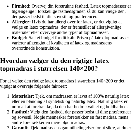
Firmhed:
Overvej din foretrukne fasthed. Latex topmadrasser er
tilgængelige i forskellige fasthedsgrader, så du kan vælge den,
der passer bedst til din sovestil og præferencer.
Allergier:
Hvis du har allergi over for latex, er det vigtigt at
vælge en latex topmadras, der er fremstillet af allergivenlige
materialer eller overveje andre typer af topmadrasser.
Budget:
Sæt et budget for dit køb. Prisen på latex topmadrasser
varierer afhængigt af kvaliteten af latex og madrassens
overordnede konstruktion.
Hvordan vælger du den rigtige latex
topmadras i størrelsen 140×200?
For at vælge den rigtige latex topmadras i størrelsen 140×200 er det
vigtigt at overveje følgende faktorer:
Materialer:
Tjek, om madrassen er lavet af 100% naturlig latex
eller en blanding af syntetisk og naturlig latex. Naturlig latex er
normalt at foretrække, da den har bedre kvalitet og holdbarhed.
Fasthed:
Vælg den fasthed, der passer bedst til dine præferencer
og sovestil. Nogle mennesker foretrækker en fast madras, mens
andre foretrækker en mere blød madras.
Garanti:
Tjek madrassens garantibetingelser for at sikre, at du er