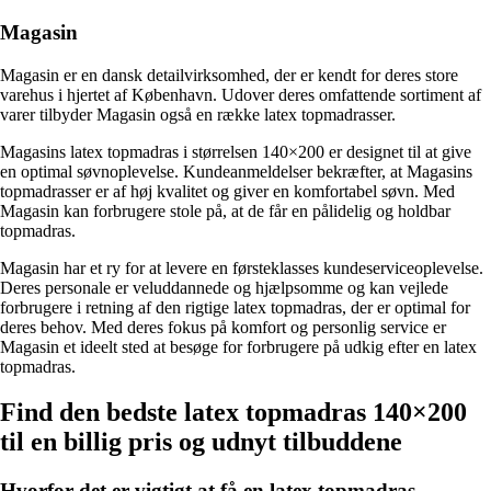
Magasin
Magasin er en dansk detailvirksomhed, der er kendt for deres store
varehus i hjertet af København. Udover deres omfattende sortiment af
varer tilbyder Magasin også en række latex topmadrasser.
Magasins latex topmadras i størrelsen 140×200 er designet til at give
en optimal søvnoplevelse. Kundeanmeldelser bekræfter, at Magasins
topmadrasser er af høj kvalitet og giver en komfortabel søvn. Med
Magasin kan forbrugere stole på, at de får en pålidelig og holdbar
topmadras.
Magasin har et ry for at levere en førsteklasses kundeserviceoplevelse.
Deres personale er veluddannede og hjælpsomme og kan vejlede
forbrugere i retning af den rigtige latex topmadras, der er optimal for
deres behov. Med deres fokus på komfort og personlig service er
Magasin et ideelt sted at besøge for forbrugere på udkig efter en latex
topmadras.
Find den bedste latex topmadras 140×200
til en billig pris og udnyt tilbuddene
Hvorfor det er vigtigt at få en latex topmadras