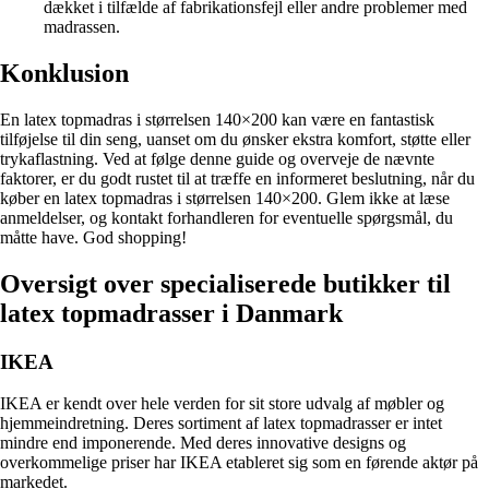
dækket i tilfælde af fabrikationsfejl eller andre problemer med
madrassen.
Konklusion
En latex topmadras i størrelsen 140×200 kan være en fantastisk
tilføjelse til din seng, uanset om du ønsker ekstra komfort, støtte eller
trykaflastning. Ved at følge denne guide og overveje de nævnte
faktorer, er du godt rustet til at træffe en informeret beslutning, når du
køber en latex topmadras i størrelsen 140×200. Glem ikke at læse
anmeldelser, og kontakt forhandleren for eventuelle spørgsmål, du
måtte have. God shopping!
Oversigt over specialiserede butikker til
latex topmadrasser i Danmark
IKEA
IKEA er kendt over hele verden for sit store udvalg af møbler og
hjemmeindretning. Deres sortiment af latex topmadrasser er intet
mindre end imponerende. Med deres innovative designs og
overkommelige priser har IKEA etableret sig som en førende aktør på
markedet.