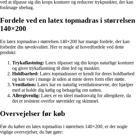
ved at tilpasse sig din krops konturer og reducere trykpunkter, der kan
forårsage ubehag.
Fordele ved en latex topmadras i størrelsen
140×200
En latex topmadras i størrelsen 140×200 har mange fordele, der kan
forbedre din søvnkvalitet. Her er nogle af hovedfordele ved dette
produkt:
Trykaflastning:
Latex tilpasser sig din krops naturlige konturer
og giver trykaflastning til dine led og muskler.
Holdbarhed:
Latex topmadrasser er kendt for deres holdbarhed
og kan vare i mange år uden at miste deres form eller støtte.
Ventilation:
Latex har en naturlig ventilationsevne, der hjælper
med at holde dig kølig og behagelig om natten.
Allergivenlig:
Latex er en ideel madrasvalg for allergikere, da
det er resistent overfor støvmider og skimmel.
Overvejelser før køb
Før du køber en latex topmadras i størrelsen 140×200, er der nogle
vigtige overvejelser, du bør gøre: