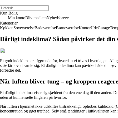
Kun Bolig
Min konto
Bliv medlem
Nyhedsbreve
Kategorier
Køkken
Soveværelse
Badeværelse
Børneværelse
Kontor
Ude
Garage
Temp
Dårligt indeklima? Sådan påvirker det din 
Et godt indeklima er afgørende for, hvordan vi trives i hverdagen. Allige
støv får lov at samle sig. Et dårligt indeklima kan påvirke både din sø
forbedre det.
Når luften bliver tung – og kroppen reager
Et dårligt indeklima viser sig sjældent fra den ene dag til den anden. De
uden at kunne sætte fingeren på hvorfor.
Når luften i hjemmet ikke udskiftes tilstrækkeligt, ophobes kuldioxid (C
koncentration og øget træthed. Selv små ændringer i luftkvaliteten ka