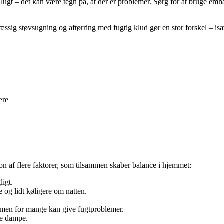
ugt – det kan være tegn på, at der er problemer. Sørg for at bruge emhæ
æssig støvsugning og aftørring med fugtig klud gør en stor forskel – isæ
ære
on af flere faktorer, som tilsammen skaber balance i hjemmet:
igt.
og lidt køligere om natten.
 men for mange kan give fugtproblemer.
ke dampe.