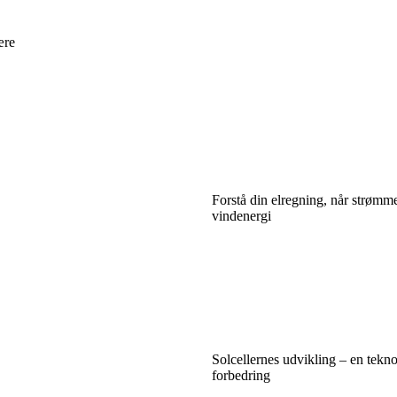
ære
Forstå din elregning, når strømm
vindenergi
Solcellernes udvikling – en tekno
forbedring