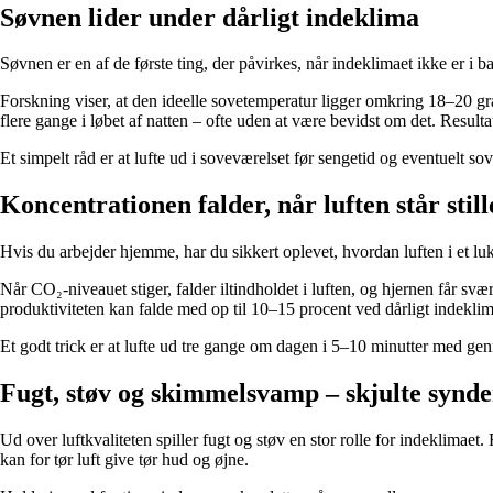
Søvnen lider under dårligt indeklima
Søvnen er en af de første ting, der påvirkes, når indeklimaet ikke er i b
Forskning viser, at den ideelle sovetemperatur ligger omkring 18–20 grad
flere gange i løbet af natten – ofte uden at være bevidst om det. Resulta
Et simpelt råd er at lufte ud i soveværelset før sengetid og eventuelt s
Koncentrationen falder, når luften står still
Hvis du arbejder hjemme, har du sikkert oplevet, hvordan luften i et luk
Når CO₂-niveauet stiger, falder iltindholdet i luften, og hjernen får svæ
produktiviteten kan falde med op til 10–15 procent ved dårligt indekl
Et godt trick er at lufte ud tre gange om dagen i 5–10 minutter med 
Fugt, støv og skimmelsvamp – skjulte synde
Ud over luftkvaliteten spiller fugt og støv en stor rolle for indeklimaet
kan for tør luft give tør hud og øjne.