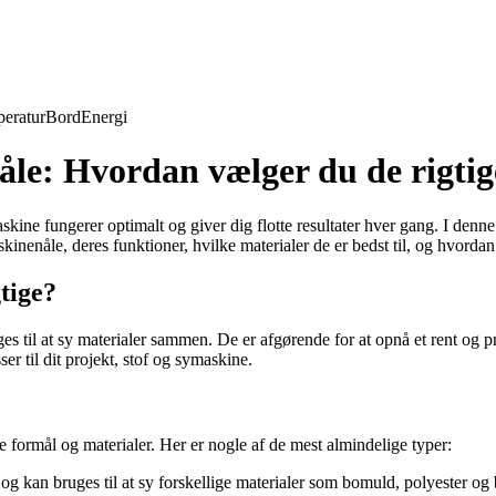
eratur
Bord
Energi
åle: Hvordan vælger du de rigtig
kine fungerer optimalt og giver dig flotte resultater hver gang. I denne 
skinenåle, deres funktioner, hvilke materialer de er bedst til, og hvorda
tige?
s til at sy materialer sammen. De er afgørende for at opnå et rent og pr
er til dit projekt, stof og symaskine.
ge formål og materialer. Her er nogle af de mest almindelige typer:
og kan bruges til at sy forskellige materialer som bomuld, polyester og 