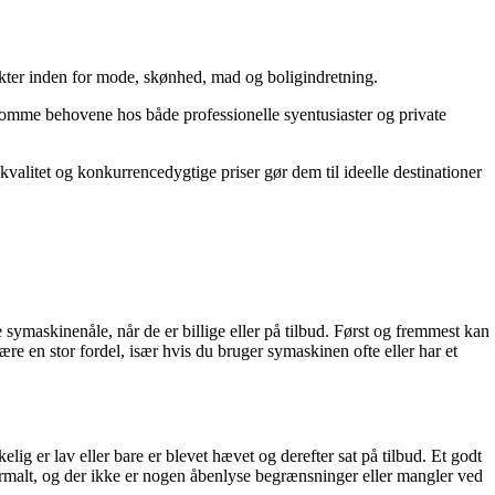
dukter inden for mode, skønhed, mad og boligindretning.
dekomme behovene hos både professionelle syentusiaster og private
valitet og konkurrencedygtige priser gør dem til ideelle destinationer
be symaskinenåle, når de er billige eller på tilbud. Først og fremmest kan
re en stor fordel, især hvis du bruger symaskinen ofte eller har et
elig er lav eller bare er blevet hævet og derefter sat på tilbud. Et godt
 normalt, og der ikke er nogen åbenlyse begrænsninger eller mangler ved