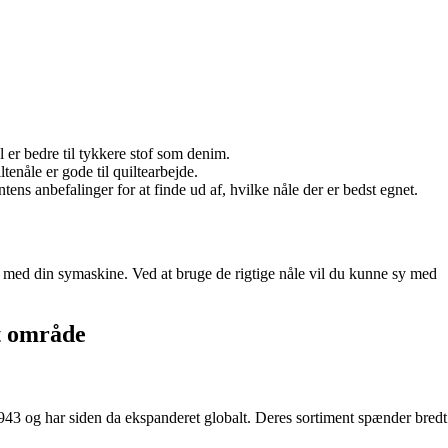
l er bedre til tykkere stof som denim.
tenåle er gode til quiltearbejde.
ns anbefalinger for at finde ud af, hvilke nåle der er bedst egnet.
n med din symaskine. Ved at bruge de rigtige nåle vil du kunne sy med
kt område
43 og har siden da ekspanderet globalt. Deres sortiment spænder bredt