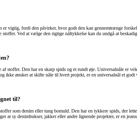
n er vigtig, fordi den påvirker, hvor godt den kan gennemtrænge forskell
re stoffer. Ved at vælge den rigtige nåltykkelse kan du undgå at beskadig
den?
te af stoffer. Den har en skarp spids og et rundt øje. Universalnåle er v
og ikke ønsker at skifte nåle til hvert projekt, er en universalnål et godt 
gnet til?
re stoffer som denim eller tung bomuld. Den har en tykkere spids, der let
ger at sy denimbukser, jakker eller andre lignende projekter, er en jeans