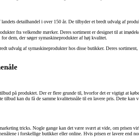
 landets detailhandel i over 150 år. De tilbyder et bredt udvalg af pro
 produkter fra velkendte mærker. Deres sortiment er designet til at imø
 for dem, der søger symaskineprodukter af høj kvalitet.
redt udvalg af symaskineprodukter hos disse butikker. Deres sortiment, k
nenåle
tilbud på produktet. Der er flere grunde til, hvorfor det er vigtigt at kø
 tilbud kan du få de samme kvalitetsnåle til en lavere pris. Dette kan væ
g marketing tricks. Nogle gange kan det være svært at vide, om prisen virk
inenålene i forskellige butikker eller online. Hvis prisen er lavere end