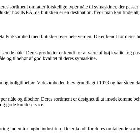
s sortiment omfatter forskellige typer nåle til symaskiner, der passer ti
ukter hos IKEA, da butikken er en destination, hvor man kan finde alt,
etailvirksomhed med butikker over hele verden. De er kendt for deres b
serede nåle. Deres produkter er kendt for at være af høj kvalitet og pas
åle og tilbehør af god kvalitet til deres symaskine.
g boligtilbehør. Virksomheden blev grundlagt i 1973 og har siden da e
yper nåle og tilbehør. Deres sortiment er designet til at imødekomme b
 og gode kundeservice.
ing inden for møbelindustrien. De er kendt for deres omfattende sortime