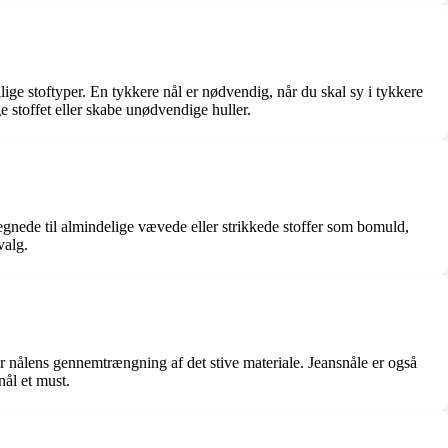
ige stoftyper. En tykkere nål er nødvendig, når du skal sy i tykkere
e stoffet eller skabe unødvendige huller.
elegnede til almindelige vævede eller strikkede stoffer som bomuld,
valg.
ter nålens gennemtrængning af det stive materiale. Jeansnåle er også
nål et must.