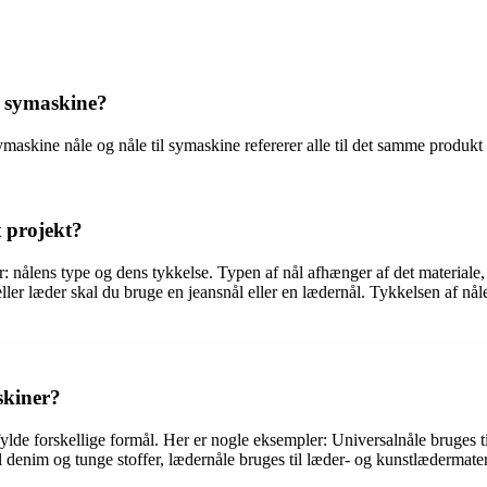
l symaskine?
maskine nåle og nåle til symaskine refererer alle til det samme produkt
t projekt?
r: nålens type og dens tykkelse. Typen af nål afhænger af det materiale, 
ller læder skal du bruge en jeansnål eller en lædernål. Tykkelsen af nåle
skiner?
fylde forskellige formål. Her er nogle eksempler: Universalnåle bruges til
til denim og tunge stoffer, lædernåle bruges til læder- og kunstlædermater