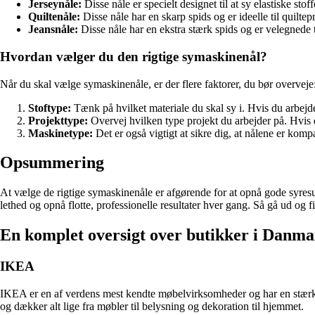
Jerseynåle:
Disse nåle er specielt designet til at sy elastiske stof
Quiltenåle:
Disse nåle har en skarp spids og er ideelle til quilte
Jeansnåle:
Disse nåle har en ekstra stærk spids og er velegnede t
Hvordan vælger du den rigtige symaskinenål?
Når du skal vælge symaskinenåle, er der flere faktorer, du bør overveje
Stoftype:
Tænk på hvilket materiale du skal sy i. Hvis du arbejde
Projekttype:
Overvej hvilken type projekt du arbejder på. Hvis du 
Maskinetype:
Det er også vigtigt at sikre dig, at nålene er kom
Opsummering
At vælge de rigtige symaskinenåle er afgørende for at opnå gode syresu
lethed og opnå flotte, professionelle resultater hver gang. Så gå ud og f
En komplet oversigt over butikker i Danmark
IKEA
IKEA er en af verdens mest kendte møbelvirksomheder og har en stærk 
og dækker alt lige fra møbler til belysning og dekoration til hjemmet.