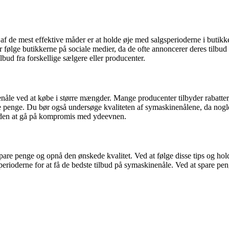
af de mest effektive måder er at holde øje med salgsperioderne i butikke
 følge butikkerne på sociale medier, da de ofte annoncerer deres tilbud
bud fra forskellige sælgere eller producenter.
nåle ved at købe i større mængder. Mange producenter tilbyder rabatte
 penge. Du bør også undersøge kvaliteten af symaskinenålene, da nogle b
d uden at gå på kompromis med ydeevnen.
pare penge og opnå den ønskede kvalitet. Ved at følge disse tips og hol
rioderne for at få de bedste tilbud på symaskinenåle. Ved at spare pe