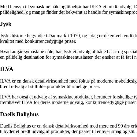
Med hensyn til symaskine nåle og tilbehør har IKEA et bredt udvalg. Dere
pålidelighed, og mange finder det bekvemt at handle for symaskineprod
Jysk
Jysks historie begyndte i Danmark i 1979, og i dag er de en velkendt d
kvalitet med konkurrencedygtige priser.
Hvad angår symaskine nåle, har Jysk et udvalg af både basic og speciali
en pålidelig destination for symaskineentusiaster, der ønsker at få fat i n
ILVA
ILVA er en dansk detailvirksomhed med fokus på moderne møbeldesign o
bredt udvalg af stilfulde produkter til rimelige priser.
ILVA har også et udvalg af symaskineprodukter, herunder forskellige t
fremhævet ILVA for deres moderne udvalg, konkurrencedygtige priser
Daells Bolighus
Daells Bolighus er en dansk detailvirksomhed med mere end 90 års erfar
tilbyder et bredt udvalg af produkter, der passer til enhver smag og stil.