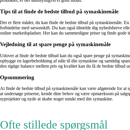
produktet, er det sandsynligvis et godt tilbud.
Tips til at finde de bedste tilbud på symaskinenåle
Der er flere måder, du kan finde de bedste tilbud på symaskinenåle. En 
forbindelse med sæsonskift. Du kan også tilmelde dig nyhedsbreve eller
online markedspladser. Her kan du sammenligne priser og finde gode til
Vejledning til at spare penge på symaskinenåle
Udover at finde de bedste tilbud kan du også spare penge på symaskine
opbygge en lagerbeholdning af nåle til din symaskine og samtidig spare
den rigtige balance mellem pris og kvalitet kan du få de bedste tilbu
Opsummering
At finde de bedste tilbud på symaskinenåle kan være afgørende for at s
at undersøge priserne, kende dine behov og være opmærksom på salgspe
syprojekter og nyde at skabe noget smukt med din symaskine.
Ofte stillede spørgsmål