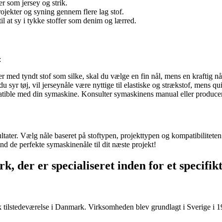
fer som jersey og strik.
projekter og syning gennem flere lag stof.
il at sy i tykke stoffer som denim og lærred.
:
r med tyndt stof som silke, skal du vælge en fin nål, mens en kraftig nå
syr tøj, vil jerseynåle være nyttige til elastiske og strækstof, mens quil
patible med din symaskine. Konsulter symaskinens manual eller producente
ltater. Vælg nåle baseret på stoftypen, projekttypen og kompatibilitete
ind de perfekte symaskinenåle til dit næste projekt!
, der er specialiseret inden for et specifi
tilstedeværelse i Danmark. Virksomheden blev grundlagt i Sverige i 19