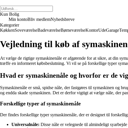
Kun Bolig
Min konto
Bliv medlem
Nyhedsbreve
Kategorier
Køkken
Soveværelse
Badeværelse
Børneværelse
Kontor
Ude
Garage
Temp
Vejledning til køb af symaskinen
At vælge de rigtige symaskinenåle er afgørende for at sikre, at din symas
træffe en informeret købsbeslutning. Vi vil se på forskellige typer syma
Hvad er symaskinenåle og hvorfor er de vig
Symaskinenåle er små, spidse nåle, der fastgøres til symaskinen og bruge
og endda skade symaskinen. Det er derfor vigtigt at vælge nåle, der pass
Forskellige typer af symaskinenåle
Der findes forskellige typer symaskinenåle, der er designet til forskelli
Universalnåle:
Disse nåle er velegnede til almindeligt syarbejde 