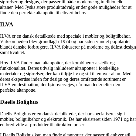
størrelser og designs, der passer til både moderne og traditionelle
altaner. Med Jysks store produktudvalg er der gode muligheder for at
finde den perfekte altanpotte til ethvert behov.
ILVA
ILVA er en dansk detailkæde med speciale i møbler og boligtilbehør.
Virksomheden blev grundlagt i 1974 og har siden vundet popularitet
blandt danske forbrugere. ILVA fokuserer på moderne og tidløst design
samt kvalitet.
Hos ILVA finder man altanpotter, der kombinerer æstetik og
funktionalitet. Deres udvalg inkluderer altanpotter i forskellige
materialer og størrelser, der kan tilføje liv og stil til enhver altan. Med
deres ekspertise inden for design og deres omfattende sortiment er
ILVA en destination, der bør overvejes, når man leder efter den
perfekte altanpotte.
Daells Bolighus
Daells Bolighus er en dansk detailkæde, der har specialiseret sig i
møbler, boligtilbehør og elektronik. De har eksisteret siden 1971 og har
en bred vifte af produkter til attraktive priser.
I Daells Bolighus kan man finde altanpotter, der passer til enhver stil