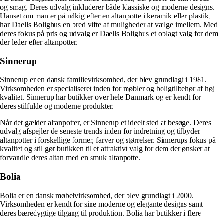
og smag. Deres udvalg inkluderer både klassiske og moderne designs.
Uanset om man er på udkig efter en altanpotte i keramik eller plastik,
har Daells Bolighus en bred vifte af muligheder at vælge imellem. Med
deres fokus på pris og udvalg er Daells Bolighus et oplagt valg for dem
der leder efter altanpotter.
Sinnerup
Sinnerup er en dansk familievirksomhed, der blev grundlagt i 1981.
Virksomheden er specialiseret inden for møbler og boligtilbehør af høj
kvalitet. Sinnerup har butikker over hele Danmark og er kendt for
deres stilfulde og moderne produkter.
Når det gælder altanpotter, er Sinnerup et ideelt sted at besøge. Deres
udvalg afspejler de seneste trends inden for indretning og tilbyder
altanpotter i forskellige former, farver og størrelser. Sinnerups fokus på
kvalitet og stil gør butikken til et attraktivt valg for dem der ønsker at
forvandle deres altan med en smuk altanpotte.
Bolia
Bolia er en dansk møbelvirksomhed, der blev grundlagt i 2000.
Virksomheden er kendt for sine moderne og elegante designs samt
deres bæredygtige tilgang til produktion. Bolia har butikker i flere