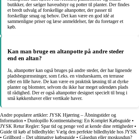
butikker, der sælger haveudstyr og potter til planter. Der findes
et bredt udvalg af forskellige altanpotter, der passer til
forskellige smag og behov. Det kan være en god idé at
sammenligne priser og læse anmeldelser, før du foretager et
køb.
Kan man bruge en altanpotte på andre steder
end en altan?
Ja, altanpotter kan også bruges på andre steder, der har lignende
pladsbegrænsninger, som f.eks. en vindueskarm, en terrasse
eller en lille have. De kan være en praktisk løsning til at dyrke
planter og blomster, selvom du ikke har meget udendørs plads
til rådighed. Der er også altanpotter designet specielt til brug i
små køkkenhaver eller vertikale haver.
Andre populære artikler:
JYSK Hjørring – Åbningstider og
Information
•
Dunlopillo Kontinentalseng: En Komplet Købsguide
•
JYSK Retur Regler: Spar tid og penge ved at kende dine rettigheder
•
Guide til køb af billedhylde: Vælg den perfekte billedhylde hos JYSK
•
Grillbord – Det ultimative købsguide
•
Gåsedun eller moskusdun?