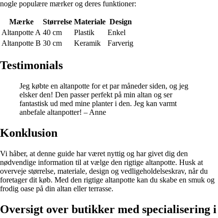
nogle populære mærker og deres funktioner:
Mærke
Størrelse
Materiale
Design
Altanpotte A
40 cm
Plastik
Enkel
Altanpotte B
30 cm
Keramik
Farverig
Testimonials
Jeg købte en altanpotte for et par måneder siden, og jeg
elsker den! Den passer perfekt på min altan og ser
fantastisk ud med mine planter i den. Jeg kan varmt
anbefale altanpotter! – Anne
Konklusion
Vi håber, at denne guide har været nyttig og har givet dig den
nødvendige information til at vælge den rigtige altanpotte. Husk at
overveje størrelse, materiale, design og vedligeholdelseskrav, når du
foretager dit køb. Med den rigtige altanpotte kan du skabe en smuk og
frodig oase på din altan eller terrasse.
Oversigt over butikker med specialisering i