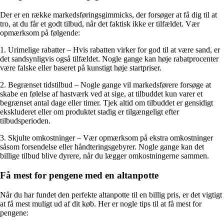
Der er en række markedsføringsgimmicks, der forsøger at få dig til at
tro, at du får et godt tilbud, når det faktisk ikke er tilfældet. Vær
opmærksom på følgende:
1. Urimelige rabatter – Hvis rabatten virker for god til at være sand, er
det sandsynligvis også tilfældet. Nogle gange kan høje rabatprocenter
være falske eller baseret på kunstigt høje startpriser.
2. Begrænset tidstilbud – Nogle gange vil markedsførere forsøge at
skabe en følelse af hastværk ved at sige, at tilbuddet kun varer et
begrænset antal dage eller timer. Tjek altid om tilbuddet er gensidigt
ekskluderet eller om produktet stadig er tilgængeligt efter
tilbudsperioden.
3. Skjulte omkostninger – Vær opmærksom på ekstra omkostninger
såsom forsendelse eller håndteringsgebyrer. Nogle gange kan det
billige tilbud blive dyrere, når du lægger omkostningerne sammen.
Få mest for pengene med en altanpotte
Når du har fundet den perfekte altanpotte til en billig pris, er det vigtigt
at få mest muligt ud af dit køb. Her er nogle tips til at få mest for
pengene: