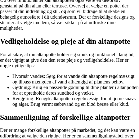
Ud over funktionalitet kan altanpotten også være en dekorativ
genstand på din altan eller terrasse. Overvej at vælge en potte, der
passer til din indretning og stil, og som vil bidrage til at skabe en
behagelig atmosfære i dit udendørsrum. Der er forskellige designs og
stilarter at vælge imellem, så vær sikker på at udforske dine
muligheder.
Vedligeholdelse og pleje af din altanpotte
For at sikre, at din altanpotte holder sig smuk og funktionel i lang tid,
er det vigtigt at give den den rette pleje og vedligeholdelse. Her er
nogle nyttige tips:
Hvornår vandes: Sørg for at vande din altanpotte regelmæssigt
og tilpass mængden af ​​vand afhængigt af plantens behov.
Gødning: Brug en passende gødning til dine planter i altanpotten
for at opretholde deres sundhed og vækst.
Rengøring: Rengør altanpotten regelmæssigt for at fjerne snavs
og alger. Brug varmt sæbevand og en blød børste eller klud.
Sammenligning af forskellige altanpotter
Der er mange forskellige altanpotter på markedet, og det kan være en
udfordring at vælge den rigtige. Her er en sammenligningstabel over