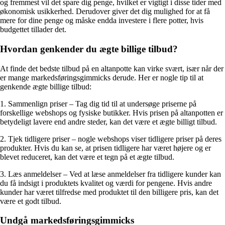
og fremmest vil det spare dig penge, hvilket er vigtigt i disse tider med
økonomisk usikkerhed. Derudover giver det dig mulighed for at få
mere for dine penge og måske endda investere i flere potter, hvis
budgettet tillader det.
Hvordan genkender du ægte billige tilbud?
At finde det bedste tilbud på en altanpotte kan virke svært, især når der
er mange markedsføringsgimmicks derude. Her er nogle tip til at
genkende ægte billige tilbud:
1. Sammenlign priser – Tag dig tid til at undersøge priserne på
forskellige webshops og fysiske butikker. Hvis prisen på altanpotten er
betydeligt lavere end andre steder, kan det være et ægte billigt tilbud.
2. Tjek tidligere priser – nogle webshops viser tidligere priser på deres
produkter. Hvis du kan se, at prisen tidligere har været højere og er
blevet reduceret, kan det være et tegn på et ægte tilbud.
3. Læs anmeldelser – Ved at læse anmeldelser fra tidligere kunder kan
du få indsigt i produktets kvalitet og værdi for pengene. Hvis andre
kunder har været tilfredse med produktet til den billigere pris, kan det
være et godt tilbud.
Undgå markedsføringsgimmicks