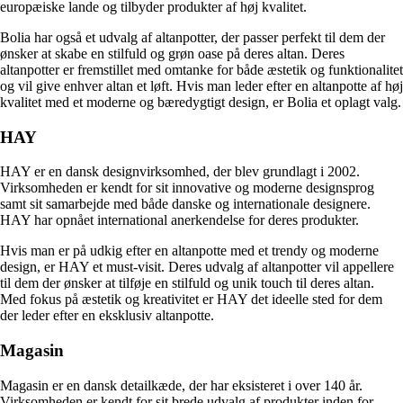
europæiske lande og tilbyder produkter af høj kvalitet.
Bolia har også et udvalg af altanpotter, der passer perfekt til dem der
ønsker at skabe en stilfuld og grøn oase på deres altan. Deres
altanpotter er fremstillet med omtanke for både æstetik og funktionalitet
og vil give enhver altan et løft. Hvis man leder efter en altanpotte af høj
kvalitet med et moderne og bæredygtigt design, er Bolia et oplagt valg.
HAY
HAY er en dansk designvirksomhed, der blev grundlagt i 2002.
Virksomheden er kendt for sit innovative og moderne designsprog
samt sit samarbejde med både danske og internationale designere.
HAY har opnået international anerkendelse for deres produkter.
Hvis man er på udkig efter en altanpotte med et trendy og moderne
design, er HAY et must-visit. Deres udvalg af altanpotter vil appellere
til dem der ønsker at tilføje en stilfuld og unik touch til deres altan.
Med fokus på æstetik og kreativitet er HAY det ideelle sted for dem
der leder efter en eksklusiv altanpotte.
Magasin
Magasin er en dansk detailkæde, der har eksisteret i over 140 år.
Virksomheden er kendt for sit brede udvalg af produkter inden for