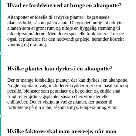
Hvad er fordelene ved at bruge en altanpotte?
Altanpotter er ideelle til at dyrke planter i begrænsede
pladsforhold, såsom på en altan. De gør det muligt at udnytte
altanen som et grønt rum og tilføje en hyggelig stemning til
udendørsområderne. Med deres specielle funktioner sikrer de
også, at planterne får den nødvendige pleje, herunder korrekt
vanding og dræning.
Hvilke planter kan dyrkes i en altanpotte?
Der er mange forskellige planter, der kan dyrkes i en altanpotte.
Nogle populære valg inkluderer krydderurter som basilikum og
persille, blomster som petuniaer og begonier, og endda små
frugt- eller grøntsagsplanter såsom cherrytomater eller
chillipeber. Det er vigtigt at vælge planter, der passer til
forholdene på din altan, såsom sollys, temperatur og vind.
Hvilke faktorer skal man overveje, når man