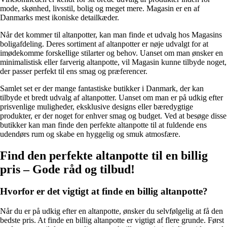
mode, skønhed, livsstil, bolig og meget mere. Magasin er en af
Danmarks mest ikoniske detailkæder.
Når det kommer til altanpotter, kan man finde et udvalg hos Magasins
boligafdeling. Deres sortiment af altanpotter er nøje udvalgt for at
imødekomme forskellige stilarter og behov. Uanset om man ønsker en
minimalistisk eller farverig altanpotte, vil Magasin kunne tilbyde noget,
der passer perfekt til ens smag og præferencer.
Samlet set er der mange fantastiske butikker i Danmark, der kan
tilbyde et bredt udvalg af altanpotter. Uanset om man er på udkig efter
prisvenlige muligheder, eksklusive designs eller bæredygtige
produkter, er der noget for enhver smag og budget. Ved at besøge disse
butikker kan man finde den perfekte altanpotte til at fuldende ens
udendørs rum og skabe en hyggelig og smuk atmosfære.
Find den perfekte altanpotte til en billig
pris – Gode råd og tilbud!
Hvorfor er det vigtigt at finde en billig altanpotte?
Når du er på udkig efter en altanpotte, ønsker du selvfølgelig at få den
bedste pris. At finde en billig altanpotte er vigtigt af flere grunde. Først