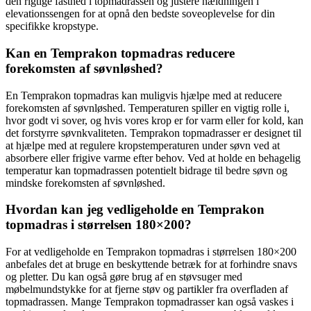
den rigtige fasthed i topmadrassen og justere hældningen i
elevationssengen for at opnå den bedste soveoplevelse for din
specifikke kropstype.
Kan en Temprakon topmadras reducere
forekomsten af søvnløshed?
En Temprakon topmadras kan muligvis hjælpe med at reducere
forekomsten af søvnløshed. Temperaturen spiller en vigtig rolle i,
hvor godt vi sover, og hvis vores krop er for varm eller for kold, kan
det forstyrre søvnkvaliteten. Temprakon topmadrasser er designet til
at hjælpe med at regulere kropstemperaturen under søvn ved at
absorbere eller frigive varme efter behov. Ved at holde en behagelig
temperatur kan topmadrassen potentielt bidrage til bedre søvn og
mindske forekomsten af søvnløshed.
Hvordan kan jeg vedligeholde en Temprakon
topmadras i størrelsen 180×200?
For at vedligeholde en Temprakon topmadras i størrelsen 180×200
anbefales det at bruge en beskyttende betræk for at forhindre snavs
og pletter. Du kan også gøre brug af en støvsuger med
møbelmundstykke for at fjerne støv og partikler fra overfladen af
topmadrassen. Mange Temprakon topmadrasser kan også vaskes i