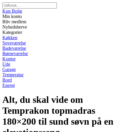
Kun Bolig
Min konto
Bliv medlem
Nyhedsbreve
Kategorier
Køkken
Soveværelse
Badeværelse
Børneværelse
Kontor
Ude
Garage
Temperatur
Bord
Energi
Alt, du skal vide om
Temprakon topmadras
180×200 til sund søvn på en