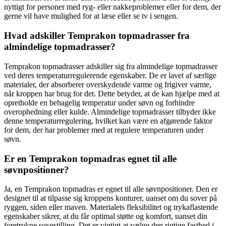
nyttigt for personer med ryg- eller nakkeproblemer eller for dem, der
gerne vil have mulighed for at læse eller se tv i sengen.
Hvad adskiller Temprakon topmadrasser fra
almindelige topmadrasser?
Temprakon topmadrasser adskiller sig fra almindelige topmadrasser
ved deres temperaturregulerende egenskaber. De er lavet af særlige
materialer, der absorberer overskydende varme og frigiver varme,
når kroppen har brug for det. Dette betyder, at de kan hjælpe med at
opretholde en behagelig temperatur under søvn og forhindre
overophedning eller kulde. Almindelige topmadrasser tilbyder ikke
denne temperaturregulering, hvilket kan være en afgørende faktor
for dem, der har problemer med at regulere temperaturen under
søvn.
Er en Temprakon topmadras egnet til alle
søvnpositioner?
Ja, en Temprakon topmadras er egnet til alle søvnpositioner. Den er
designet til at tilpasse sig kroppens konturer, uanset om du sover på
ryggen, siden eller maven. Materialets fleksibilitet og trykaflastende
egenskaber sikrer, at du får optimal støtte og komfort, uanset din
foretrukne sovestilling. Det er vigtigt at vælge den rigtige fasthed i