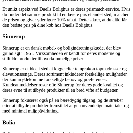
Et unikt aspekt ved Daells Bolighus er deres prismatch-service. Hvis
du finder det samme produkt til en lavere pris et andet sted, matcher
de prisen og giver yderligere 10% rabat. Dette sikrer, at du altid får
den bedste pris på dine køb hos Daells Bolighus.
Sinnerup
Sinnerup er en dansk møbel- og boligindretningskæde, der blev
grundlagt i 1961. Virksomheden er kendt for deres moderne og
stilfulde produkter til overkommelige priser.
Sinnerup er et ideelt sted at kigge efter temprakon topmadrasser og
elevationssenge. Deres sortiment inkluderer forskellige muligheder,
der kan imødekomme forskellige behov og præferencer.
Kundeanmeldelser roser ofte Sinnerup for deres gode kvalitet og
deres evne til at tilbyde produkter til en bred vifte af budgetter.
Sinnerup fokuserer også på en bæredygtig tilgang, og de stræber
efter at tilbyde produkter fremstillet af genanvendelige materialer og
med minimal miljøpåvirkning.
Bolia