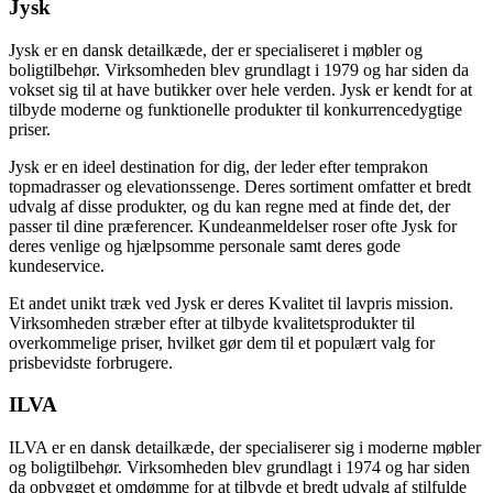
Jysk
Jysk er en dansk detailkæde, der er specialiseret i møbler og
boligtilbehør. Virksomheden blev grundlagt i 1979 og har siden da
vokset sig til at have butikker over hele verden. Jysk er kendt for at
tilbyde moderne og funktionelle produkter til konkurrencedygtige
priser.
Jysk er en ideel destination for dig, der leder efter temprakon
topmadrasser og elevationssenge. Deres sortiment omfatter et bredt
udvalg af disse produkter, og du kan regne med at finde det, der
passer til dine præferencer. Kundeanmeldelser roser ofte Jysk for
deres venlige og hjælpsomme personale samt deres gode
kundeservice.
Et andet unikt træk ved Jysk er deres Kvalitet til lavpris mission.
Virksomheden stræber efter at tilbyde kvalitetsprodukter til
overkommelige priser, hvilket gør dem til et populært valg for
prisbevidste forbrugere.
ILVA
ILVA er en dansk detailkæde, der specialiserer sig i moderne møbler
og boligtilbehør. Virksomheden blev grundlagt i 1974 og har siden
da opbygget et omdømme for at tilbyde et bredt udvalg af stilfulde