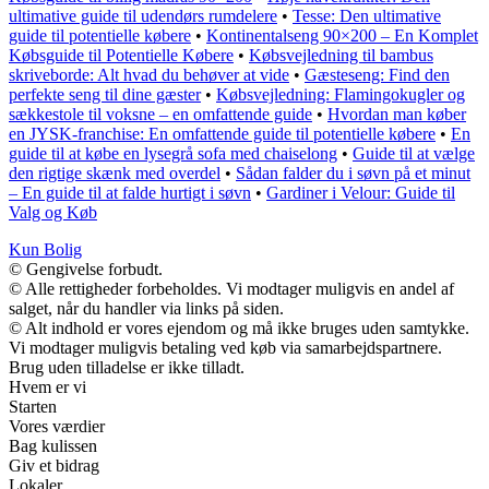
ultimative guide til udendørs rumdelere
•
Tesse: Den ultimative
guide til potentielle købere
•
Kontinentalseng 90×200 – En Komplet
Købsguide til Potentielle Købere
•
Købsvejledning til bambus
skriveborde: Alt hvad du behøver at vide
•
Gæsteseng: Find den
perfekte seng til dine gæster
•
Købsvejledning: Flamingokugler og
sækkestole til voksne – en omfattende guide
•
Hvordan man køber
en JYSK-franchise: En omfattende guide til potentielle købere
•
En
guide til at købe en lysegrå sofa med chaiselong
•
Guide til at vælge
den rigtige skænk med overdel
•
Sådan falder du i søvn på et minut
– En guide til at falde hurtigt i søvn
•
Gardiner i Velour: Guide til
Valg og Køb
Kun Bolig
© Gengivelse forbudt.
© Alle rettigheder forbeholdes. Vi modtager muligvis en andel af
salget, når du handler via links på siden.
© Alt indhold er vores ejendom og må ikke bruges uden samtykke.
Vi modtager muligvis betaling ved køb via samarbejdspartnere.
Brug uden tilladelse er ikke tilladt.
Hvem er vi
Starten
Vores værdier
Bag kulissen
Giv et bidrag
Lokaler