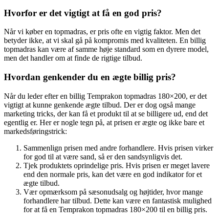
Hvorfor er det vigtigt at få en god pris?
Når vi køber en topmadras, er pris ofte en vigtig faktor. Men det
betyder ikke, at vi skal gå på kompromis med kvaliteten. En billig
topmadras kan være af samme høje standard som en dyrere model,
men det handler om at finde de rigtige tilbud.
Hvordan genkender du en ægte billig pris?
Når du leder efter en billig Temprakon topmadras 180×200, er det
vigtigt at kunne genkende ægte tilbud. Der er dog også mange
marketing tricks, der kan få et produkt til at se billigere ud, end det
egentlig er. Her er nogle tegn på, at prisen er ægte og ikke bare et
markedsføringstrick:
Sammenlign prisen med andre forhandlere. Hvis prisen virker
for god til at være sand, så er den sandsynligvis det.
Tjek produktets oprindelige pris. Hvis prisen er meget lavere
end den normale pris, kan det være en god indikator for et
ægte tilbud.
Vær opmærksom på sæsonudsalg og højtider, hvor mange
forhandlere har tilbud. Dette kan være en fantastisk mulighed
for at få en Temprakon topmadras 180×200 til en billig pris.