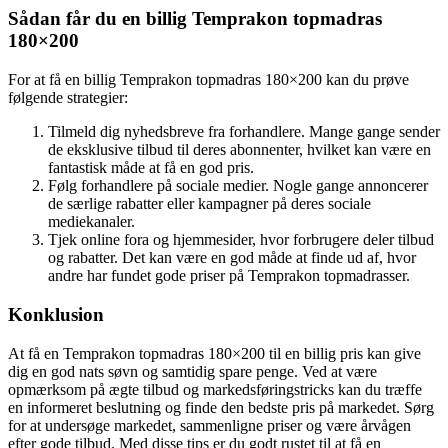
Sådan får du en billig Temprakon topmadras
180×200
For at få en billig Temprakon topmadras 180×200 kan du prøve
følgende strategier:
Tilmeld dig nyhedsbreve fra forhandlere. Mange gange sender
de eksklusive tilbud til deres abonnenter, hvilket kan være en
fantastisk måde at få en god pris.
Følg forhandlere på sociale medier. Nogle gange annoncerer
de særlige rabatter eller kampagner på deres sociale
mediekanaler.
Tjek online fora og hjemmesider, hvor forbrugere deler tilbud
og rabatter. Det kan være en god måde at finde ud af, hvor
andre har fundet gode priser på Temprakon topmadrasser.
Konklusion
At få en Temprakon topmadras 180×200 til en billig pris kan give
dig en god nats søvn og samtidig spare penge. Ved at være
opmærksom på ægte tilbud og markedsføringstricks kan du træffe
en informeret beslutning og finde den bedste pris på markedet. Sørg
for at undersøge markedet, sammenligne priser og være årvågen
efter gode tilbud. Med disse tips er du godt rustet til at få en