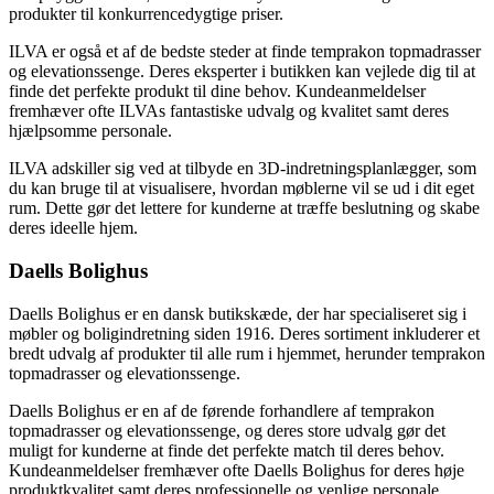
produkter til konkurrencedygtige priser.
ILVA er også et af de bedste steder at finde temprakon topmadrasser
og elevationssenge. Deres eksperter i butikken kan vejlede dig til at
finde det perfekte produkt til dine behov. Kundeanmeldelser
fremhæver ofte ILVAs fantastiske udvalg og kvalitet samt deres
hjælpsomme personale.
ILVA adskiller sig ved at tilbyde en 3D-indretningsplanlægger, som
du kan bruge til at visualisere, hvordan møblerne vil se ud i dit eget
rum. Dette gør det lettere for kunderne at træffe beslutning og skabe
deres ideelle hjem.
Daells Bolighus
Daells Bolighus er en dansk butikskæde, der har specialiseret sig i
møbler og boligindretning siden 1916. Deres sortiment inkluderer et
bredt udvalg af produkter til alle rum i hjemmet, herunder temprakon
topmadrasser og elevationssenge.
Daells Bolighus er en af de førende forhandlere af temprakon
topmadrasser og elevationssenge, og deres store udvalg gør det
muligt for kunderne at finde det perfekte match til deres behov.
Kundeanmeldelser fremhæver ofte Daells Bolighus for deres høje
produktkvalitet samt deres professionelle og venlige personale.