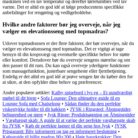
maskinen ved en lav temperatur og derefter tørretumbles ved lav
varme. Det er altid en god idé at følge producentens specifikke
anbefalinger for rengøring og vedligeholdelse.
Hvilke andre faktorer bør jeg overveje, når jeg
vælger en elevationsseng med topmadras?
Udover topmadrassen er der flere faktorer, der bør overvejes, når du
vælger en elevationsseng med topmadras. Det er vigtigt at tage
hensyn til din kropsvægt og eventuelle specifikke behov for støtte
eller komfort. Derudover bør du overveje sengens størrelse og om
den passer til dit rum. Du kan også overveje yderligere funktioner
som massagefunktion, justerbare sengeheste eller fjernbetjening.
Endelig er det altid en god idé at prøve sengen før du køber den for
at sikre, at den opfylder dine behov og præferencer.
Andre populære artikler:
Kalby spisebord i lys eg – Et uundværligt
møbel til dit hjem
•
Sofa Lounge: Den ultimative guide til en
Lounge Sofa med Chaiselong
•
Sådan finder du den perfekte
viskestykke holder til dit køkken
•
JYSK i Ringsted: Åbningstider,
beliggenhed og mere
•
Jysk Ringe: Produktsøgning og Åbningstider
•
Væghængt skab: A guide til at vælge det perfekte væghængte skab
fra JYSK
•
Køb de perfekte lagner til din seng hos Jysk
•
JYSK
Prisgaranti: Bliv informeret og tag en informeret beslutning
•
Købsguide til billig madras 90×200
•
Høje havekrukker: Den