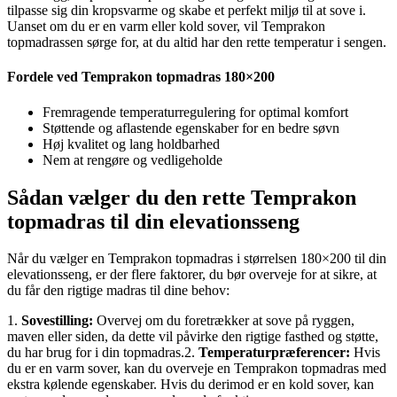
tilpasse sig din kropsvarme og skabe et perfekt miljø til at sove i.
Uanset om du er en varm eller kold sover, vil Temprakon
topmadrassen sørge for, at du altid har den rette temperatur i sengen.
Fordele ved Temprakon topmadras 180×200
Fremragende temperaturregulering for optimal komfort
Støttende og aflastende egenskaber for en bedre søvn
Høj kvalitet og lang holdbarhed
Nem at rengøre og vedligeholde
Sådan vælger du den rette Temprakon
topmadras til din elevationsseng
Når du vælger en Temprakon topmadras i størrelsen 180×200 til din
elevationsseng, er der flere faktorer, du bør overveje for at sikre, at
du får den rigtige madras til dine behov:
1.
Sovestilling:
Overvej om du foretrækker at sove på ryggen,
maven eller siden, da dette vil påvirke den rigtige fasthed og støtte,
du har brug for i din topmadras.2.
Temperaturpræferencer:
Hvis
du er en varm sover, kan du overveje en Temprakon topmadras med
ekstra kølende egenskaber. Hvis du derimod er en kold sover, kan