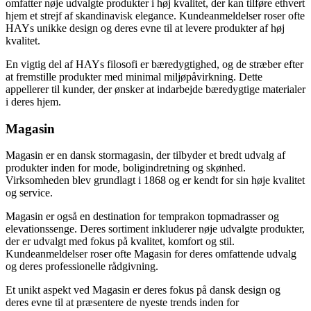
omfatter nøje udvalgte produkter i høj kvalitet, der kan tilføre ethvert
hjem et strejf af skandinavisk elegance. Kundeanmeldelser roser ofte
HAYs unikke design og deres evne til at levere produkter af høj
kvalitet.
En vigtig del af HAYs filosofi er bæredygtighed, og de stræber efter
at fremstille produkter med minimal miljøpåvirkning. Dette
appellerer til kunder, der ønsker at indarbejde bæredygtige materialer
i deres hjem.
Magasin
Magasin er en dansk stormagasin, der tilbyder et bredt udvalg af
produkter inden for mode, boligindretning og skønhed.
Virksomheden blev grundlagt i 1868 og er kendt for sin høje kvalitet
og service.
Magasin er også en destination for temprakon topmadrasser og
elevationssenge. Deres sortiment inkluderer nøje udvalgte produkter,
der er udvalgt med fokus på kvalitet, komfort og stil.
Kundeanmeldelser roser ofte Magasin for deres omfattende udvalg
og deres professionelle rådgivning.
Et unikt aspekt ved Magasin er deres fokus på dansk design og
deres evne til at præsentere de nyeste trends inden for