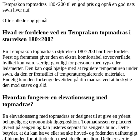
Temprakon topmadras 180×200 til en god pris og opnå en god nats
søvn hver nat!
Ofte stillede spørgsmål
Hvad er fordelene ved en Temprakon topmadras i
størrelsen 180×200?
En Temprakon topmadras i størrelsen 180×200 har flere fordele.
Først og fremmest giver den en ekstra komfortabel soveoverflade,
hvilket kan være særligt gavnligt for personer med ryg- eller
ledsmerter. Den kan også hjælpe med at regulere temperaturen under
søvn, da den er fremstillet af temperaturregulerende materialer.
Endelig kan den forlænge levetiden på din madras ved at beskytte
den mod snavs og slid.
Hvordan fungerer en elevationsseng med
topmadras?
En elevationsseng med topmadras er designet til at give en yderst
behagelig og ergonomisk liggeposition. Topmadrassen er placeret
øverst på sengen og kan justeres separat fra sengens bund. Dette
betyder, at du kan hæve eller sænke hoved- og fodenden uafhængigt
af hinanden for at finde den mest ideelle position. Dette er særligt