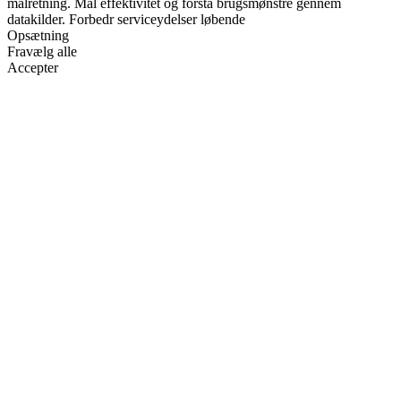
målretning. Mål effektivitet og forstå brugsmønstre gennem
datakilder. Forbedr serviceydelser løbende
Opsætning
Fravælg alle
Accepter