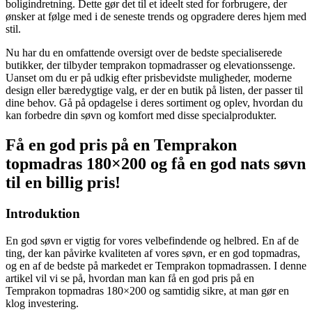
boligindretning. Dette gør det til et ideelt sted for forbrugere, der
ønsker at følge med i de seneste trends og opgradere deres hjem med
stil.
Nu har du en omfattende oversigt over de bedste specialiserede
butikker, der tilbyder temprakon topmadrasser og elevationssenge.
Uanset om du er på udkig efter prisbevidste muligheder, moderne
design eller bæredygtige valg, er der en butik på listen, der passer til
dine behov. Gå på opdagelse i deres sortiment og oplev, hvordan du
kan forbedre din søvn og komfort med disse specialprodukter.
Få en god pris på en Temprakon
topmadras 180×200 og få en god nats søvn
til en billig pris!
Introduktion
En god søvn er vigtig for vores velbefindende og helbred. En af de
ting, der kan påvirke kvaliteten af vores søvn, er en god topmadras,
og en af de bedste på markedet er Temprakon topmadrassen. I denne
artikel vil vi se på, hvordan man kan få en god pris på en
Temprakon topmadras 180×200 og samtidig sikre, at man gør en
klog investering.