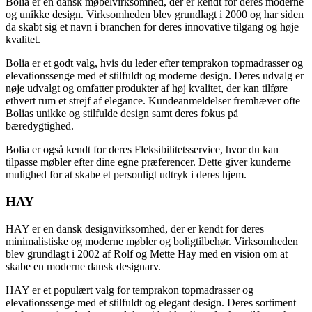
Bolia er en dansk møbelvirksomhed, der er kendt for deres moderne
og unikke design. Virksomheden blev grundlagt i 2000 og har siden
da skabt sig et navn i branchen for deres innovative tilgang og høje
kvalitet.
Bolia er et godt valg, hvis du leder efter temprakon topmadrasser og
elevationssenge med et stilfuldt og moderne design. Deres udvalg er
nøje udvalgt og omfatter produkter af høj kvalitet, der kan tilføre
ethvert rum et strejf af elegance. Kundeanmeldelser fremhæver ofte
Bolias unikke og stilfulde design samt deres fokus på
bæredygtighed.
Bolia er også kendt for deres Fleksibilitetsservice, hvor du kan
tilpasse møbler efter dine egne præferencer. Dette giver kunderne
mulighed for at skabe et personligt udtryk i deres hjem.
HAY
HAY er en dansk designvirksomhed, der er kendt for deres
minimalistiske og moderne møbler og boligtilbehør. Virksomheden
blev grundlagt i 2002 af Rolf og Mette Hay med en vision om at
skabe en moderne dansk designarv.
HAY er et populært valg for temprakon topmadrasser og
elevationssenge med et stilfuldt og elegant design. Deres sortiment