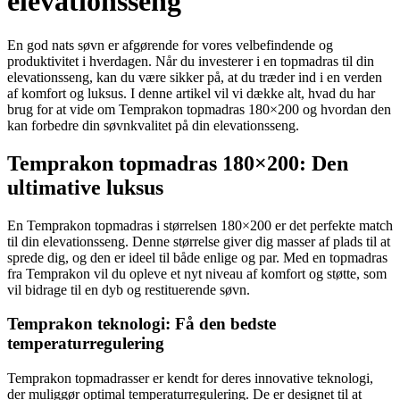
elevationsseng
En god nats søvn er afgørende for vores velbefindende og
produktivitet i hverdagen. Når du investerer i en topmadras til din
elevationsseng, kan du være sikker på, at du træder ind i en verden
af komfort og luksus. I denne artikel vil vi dække alt, hvad du har
brug for at vide om Temprakon topmadras 180×200 og hvordan den
kan forbedre din søvnkvalitet på din elevationsseng.
Temprakon topmadras 180×200: Den
ultimative luksus
En Temprakon topmadras i størrelsen 180×200 er det perfekte match
til din elevationsseng. Denne størrelse giver dig masser af plads til at
sprede dig, og den er ideel til både enlige og par. Med en topmadras
fra Temprakon vil du opleve et nyt niveau af komfort og støtte, som
vil bidrage til en dyb og restituerende søvn.
Temprakon teknologi: Få den bedste
temperaturregulering
Temprakon topmadrasser er kendt for deres innovative teknologi,
der muliggør optimal temperaturregulering. De er designet til at