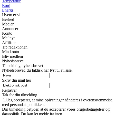
Temperatur
Bord
Energi
Hvem er vi
Besked
Medier
Annoncer
Konto
Mailnyt
Affiliate
Tip redaktionen
Min konto
Bliv medlem
Nyhedsbreve
Tilmeld dig nyhedsbrevet
Nyhedsbrevet, du faktisk har lyst til at læse.
Skriv din mail her
Registrer
Tak for din tilmelding
Jeg accepterer, at mine oplysninger håndteres i overensstemmelse
med persondatapolitikken.
Din tilmelding betyder, at du accepterer vores brugerbetingelser og
datapolitik. Du kan let melde fra igen.