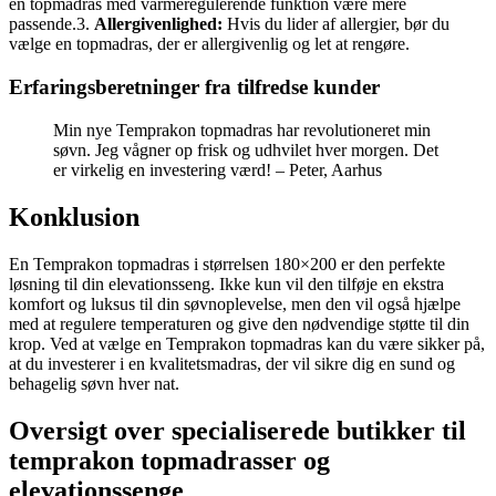
en topmadras med varmeregulerende funktion være mere
passende.3.
Allergivenlighed:
Hvis du lider af allergier, bør du
vælge en topmadras, der er allergivenlig og let at rengøre.
Erfaringsberetninger fra tilfredse kunder
Min nye Temprakon topmadras har revolutioneret min
søvn. Jeg vågner op frisk og udhvilet hver morgen. Det
er virkelig en investering værd! – Peter, Aarhus
Konklusion
En Temprakon topmadras i størrelsen 180×200 er den perfekte
løsning til din elevationsseng. Ikke kun vil den tilføje en ekstra
komfort og luksus til din søvnoplevelse, men den vil også hjælpe
med at regulere temperaturen og give den nødvendige støtte til din
krop. Ved at vælge en Temprakon topmadras kan du være sikker på,
at du investerer i en kvalitetsmadras, der vil sikre dig en sund og
behagelig søvn hver nat.
Oversigt over specialiserede butikker til
temprakon topmadrasser og
elevationssenge