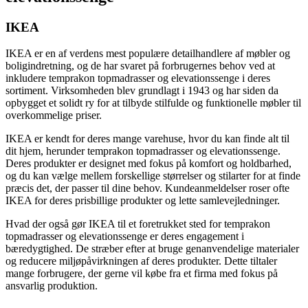
IKEA
IKEA er en af verdens mest populære detailhandlere af møbler og
boligindretning, og de har svaret på forbrugernes behov ved at
inkludere temprakon topmadrasser og elevationssenge i deres
sortiment. Virksomheden blev grundlagt i 1943 og har siden da
opbygget et solidt ry for at tilbyde stilfulde og funktionelle møbler til
overkommelige priser.
IKEA er kendt for deres mange varehuse, hvor du kan finde alt til
dit hjem, herunder temprakon topmadrasser og elevationssenge.
Deres produkter er designet med fokus på komfort og holdbarhed,
og du kan vælge mellem forskellige størrelser og stilarter for at finde
præcis det, der passer til dine behov. Kundeanmeldelser roser ofte
IKEA for deres prisbillige produkter og lette samlevejledninger.
Hvad der også gør IKEA til et foretrukket sted for temprakon
topmadrasser og elevationssenge er deres engagement i
bæredygtighed. De stræber efter at bruge genanvendelige materialer
og reducere miljøpåvirkningen af deres produkter. Dette tiltaler
mange forbrugere, der gerne vil købe fra et firma med fokus på
ansvarlig produktion.