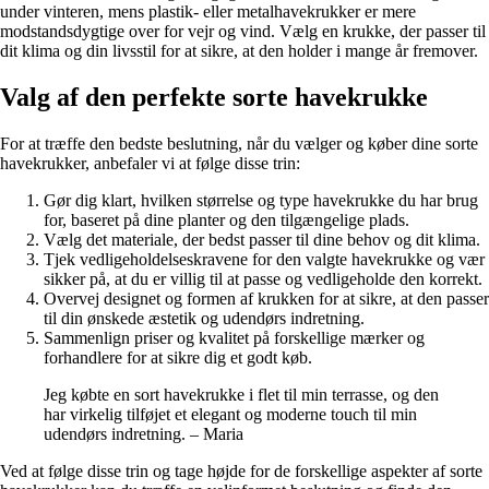
under vinteren, mens plastik- eller metalhavekrukker er mere
modstandsdygtige over for vejr og vind. Vælg en krukke, der passer til
dit klima og din livsstil for at sikre, at den holder i mange år fremover.
Valg af den perfekte sorte havekrukke
For at træffe den bedste beslutning, når du vælger og køber dine sorte
havekrukker, anbefaler vi at følge disse trin:
Gør dig klart, hvilken størrelse og type havekrukke du har brug
for, baseret på dine planter og den tilgængelige plads.
Vælg det materiale, der bedst passer til dine behov og dit klima.
Tjek vedligeholdelseskravene for den valgte havekrukke og vær
sikker på, at du er villig til at passe og vedligeholde den korrekt.
Overvej designet og formen af krukken for at sikre, at den passer
til din ønskede æstetik og udendørs indretning.
Sammenlign priser og kvalitet på forskellige mærker og
forhandlere for at sikre dig et godt køb.
Jeg købte en sort havekrukke i flet til min terrasse, og den
har virkelig tilføjet et elegant og moderne touch til min
udendørs indretning. – Maria
Ved at følge disse trin og tage højde for de forskellige aspekter af sorte