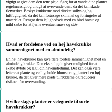
vigtigt at give dem den rette pleje. Sørg for at vande dine planter
regelmæssigt og undgå at overvande dem, da det kan skade
fletværket. Beskyt krukkerne mod direkte sollys og høj
luftfugtighed, da det kan forårsage skimmel og forringelse af
materialet. Rengør dem lejlighedsvis med en blød børste og
mild sæbe for at fjerne eventuel snavs og støv.
Hvad er fordelene ved en høj havekrukke
sammenlignet med en almindelig?
En høj havekrukke kan give flere fordele sammenlignet med en
almindelig krukke. Den ekstra højde giver mulighed for at
skabe dybde og lag i din haveindretning. Det kan også være
lettere at plante og vedligeholde blomster og planter i en høj
krukke, da det giver mere plads til rødderne og reducerer
risikoen for overvanding.
Hvilke slags planter er velegnede til sorte
havekrukker?