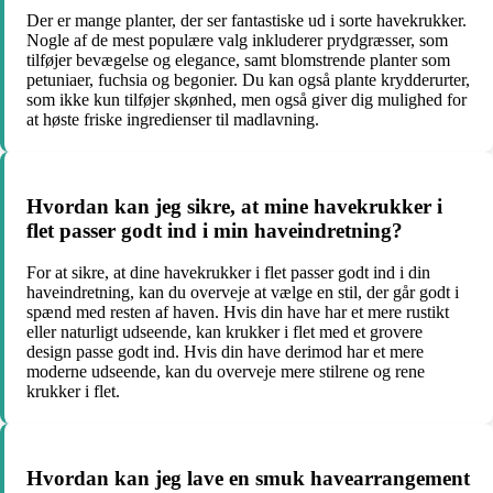
Der er mange planter, der ser fantastiske ud i sorte havekrukker.
Nogle af de mest populære valg inkluderer prydgræsser, som
tilføjer bevægelse og elegance, samt blomstrende planter som
petuniaer, fuchsia og begonier. Du kan også plante krydderurter,
som ikke kun tilføjer skønhed, men også giver dig mulighed for
at høste friske ingredienser til madlavning.
Hvordan kan jeg sikre, at mine havekrukker i
flet passer godt ind i min haveindretning?
For at sikre, at dine havekrukker i flet passer godt ind i din
haveindretning, kan du overveje at vælge en stil, der går godt i
spænd med resten af haven. Hvis din have har et mere rustikt
eller naturligt udseende, kan krukker i flet med et grovere
design passe godt ind. Hvis din have derimod har et mere
moderne udseende, kan du overveje mere stilrene og rene
krukker i flet.
Hvordan kan jeg lave en smuk havearrangement