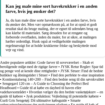
Kan jeg male mine sort havekrukker i en anden
farve, hvis jeg ønsker det?
Ja, du kan male dine sorte havekrukker i en anden farve, hvis
du ønsker det. Men vær opmærksom på, at for at opnå et godt
resultat skal du bruge maling, der er egnet til udendørs brug og
kan klæbe til materialet. Sørg desuden for at rengøre og
forberede overfladen, inden du maler, for at sikre, at malingen
hæfter ordentligt. Husk også at vedligeholde malingen
regelmæssigt for at holde krukkerne friske og beskyttede mod
vejr og vind.
Andre populære artikler:
Gode farver til soveværelset – Skab et
beroligende miljø med de rigtige farver
•
JYSK Retur Regler: Spar tid
og penge ved at kende dine rettigheder
•
JYSK Struer: Find de bedste
butikker og åbningstider i Struer
•
Find den perfekte tv-stue inspiration
•
Kontinentalseng 140×200 – Find den bedste seng til din søvnkvalitet
•
Sengegavl 120 cm – A Guide to Choosing the Perfect Bed
Headboard
•
Guide til at købe en daybed til haven eller
vadehavsområdet
•
Hvordan vælger du den bedste vasketøjskurv – en
guide til købere
•
Jysk produktion: Vejledning til potentielle købere
•
Gurli Gris Sengetøj: Dit ultimative købsguide
•
Smarte
opbevaringsløsninger der maksimerer pladsen
•
En guide til køb af