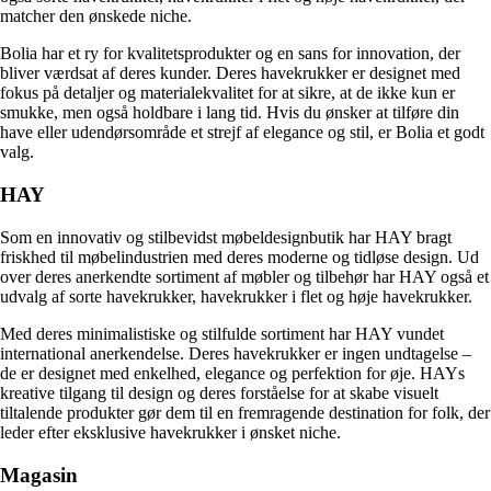
matcher den ønskede niche.
Bolia har et ry for kvalitetsprodukter og en sans for innovation, der
bliver værdsat af deres kunder. Deres havekrukker er designet med
fokus på detaljer og materialekvalitet for at sikre, at de ikke kun er
smukke, men også holdbare i lang tid. Hvis du ønsker at tilføre din
have eller udendørsområde et strejf af elegance og stil, er Bolia et godt
valg.
HAY
Som en innovativ og stilbevidst møbeldesignbutik har HAY bragt
friskhed til møbelindustrien med deres moderne og tidløse design. Ud
over deres anerkendte sortiment af møbler og tilbehør har HAY også et
udvalg af sorte havekrukker, havekrukker i flet og høje havekrukker.
Med deres minimalistiske og stilfulde sortiment har HAY vundet
international anerkendelse. Deres havekrukker er ingen undtagelse –
de er designet med enkelhed, elegance og perfektion for øje. HAYs
kreative tilgang til design og deres forståelse for at skabe visuelt
tiltalende produkter gør dem til en fremragende destination for folk, der
leder efter eksklusive havekrukker i ønsket niche.
Magasin