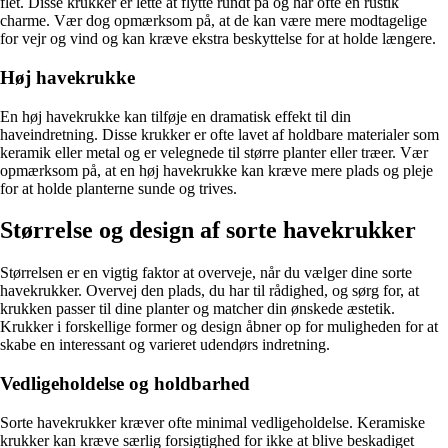
flet. Disse krukker er lette at flytte rundt på og har ofte en rustik
charme. Vær dog opmærksom på, at de kan være mere modtagelige
for vejr og vind og kan kræve ekstra beskyttelse for at holde længere.
Høj havekrukke
En høj havekrukke kan tilføje en dramatisk effekt til din
haveindretning. Disse krukker er ofte lavet af holdbare materialer som
keramik eller metal og er velegnede til større planter eller træer. Vær
opmærksom på, at en høj havekrukke kan kræve mere plads og pleje
for at holde planterne sunde og trives.
Størrelse og design af sorte havekrukker
Størrelsen er en vigtig faktor at overveje, når du vælger dine sorte
havekrukker. Overvej den plads, du har til rådighed, og sørg for, at
krukken passer til dine planter og matcher din ønskede æstetik.
Krukker i forskellige former og design åbner op for muligheden for at
skabe en interessant og varieret udendørs indretning.
Vedligeholdelse og holdbarhed
Sorte havekrukker kræver ofte minimal vedligeholdelse. Keramiske
krukker kan kræve særlig forsigtighed for ikke at blive beskadiget