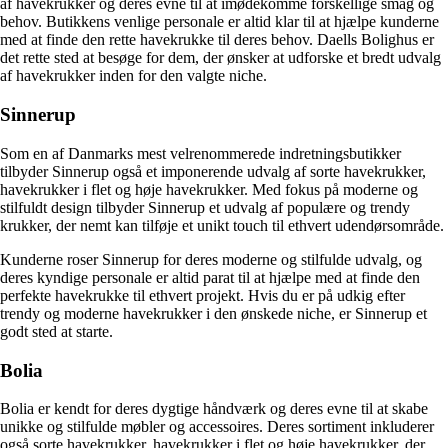
af havekrukker og deres evne til at imødekomme forskellige smag og
behov. Butikkens venlige personale er altid klar til at hjælpe kunderne
med at finde den rette havekrukke til deres behov. Daells Bolighus er
det rette sted at besøge for dem, der ønsker at udforske et bredt udvalg
af havekrukker inden for den valgte niche.
Sinnerup
Som en af Danmarks mest velrenommerede indretningsbutikker
tilbyder Sinnerup også et imponerende udvalg af sorte havekrukker,
havekrukker i flet og høje havekrukker. Med fokus på moderne og
stilfuldt design tilbyder Sinnerup et udvalg af populære og trendy
krukker, der nemt kan tilføje et unikt touch til ethvert udendørsområde.
Kunderne roser Sinnerup for deres moderne og stilfulde udvalg, og
deres kyndige personale er altid parat til at hjælpe med at finde den
perfekte havekrukke til ethvert projekt. Hvis du er på udkig efter
trendy og moderne havekrukker i den ønskede niche, er Sinnerup et
godt sted at starte.
Bolia
Bolia er kendt for deres dygtige håndværk og deres evne til at skabe
unikke og stilfulde møbler og accessoires. Deres sortiment inkluderer
også sorte havekrukker, havekrukker i flet og høje havekrukker, der