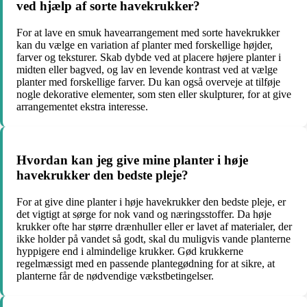
ved hjælp af sorte havekrukker?
For at lave en smuk havearrangement med sorte havekrukker
kan du vælge en variation af planter med forskellige højder,
farver og teksturer. Skab dybde ved at placere højere planter i
midten eller bagved, og lav en levende kontrast ved at vælge
planter med forskellige farver. Du kan også overveje at tilføje
nogle dekorative elementer, som sten eller skulpturer, for at give
arrangementet ekstra interesse.
Hvordan kan jeg give mine planter i høje
havekrukker den bedste pleje?
For at give dine planter i høje havekrukker den bedste pleje, er
det vigtigt at sørge for nok vand og næringsstoffer. Da høje
krukker ofte har større drænhuller eller er lavet af materialer, der
ikke holder på vandet så godt, skal du muligvis vande planterne
hyppigere end i almindelige krukker. Gød krukkerne
regelmæssigt med en passende plantegødning for at sikre, at
planterne får de nødvendige vækstbetingelser.