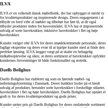
ILVA
ILVA er en velkendt dansk møbelbutik, der har opbygget et stærkt ry
for kvalitetsprodukter og inspirerende design. Deres engagement i at
tilbyde en bred vifte af møbler og tilbehør har ført til, at de også
tilbyder produkter inden for haveområdet. ILVA har et imponerende
udvalg af sorte havekrukker, inklusive havekrukker i flet og høje
havekrukker.
Kunder vælger ofte ILVA for deres imødekommende personale, deres
faglige ekspertise og deres evne til at hjælpe kunder med at finde den
perfekte løsning. ILVA lægger vægt på at skabe en behagelig
indkøbsoplevelse og sikre, at deres sortiment af havekrukker opfylder
kundernes forventninger til både funktionalitet og æstetik.
Daells Bolighus
Daells Bolighus har etableret sig som en førende møbel- og
indretningsforretning i Danmark. Deres butikker byder på et bredt
udvalg af produkter, herunder sorte havekrukker i forskellige stilarter,
havekrukker i flet og høje havekrukker. Daells Bolighus har opnået et
godt ry for deres kvalitetsprodukter og gode priser.
Kunder sætter pris på Daells Bolighus for deres omfattende sortiment