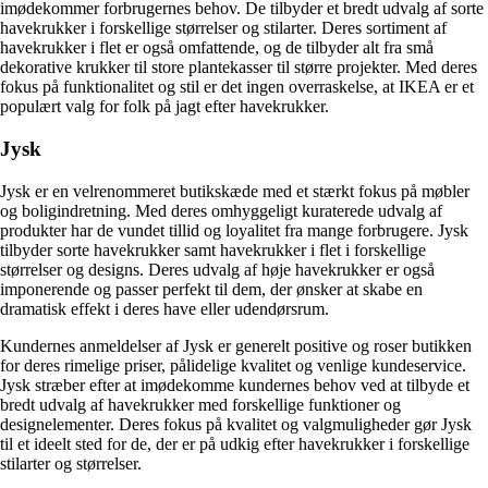
imødekommer forbrugernes behov. De tilbyder et bredt udvalg af sorte
havekrukker i forskellige størrelser og stilarter. Deres sortiment af
havekrukker i flet er også omfattende, og de tilbyder alt fra små
dekorative krukker til store plantekasser til større projekter. Med deres
fokus på funktionalitet og stil er det ingen overraskelse, at IKEA er et
populært valg for folk på jagt efter havekrukker.
Jysk
Jysk er en velrenommeret butikskæde med et stærkt fokus på møbler
og boligindretning. Med deres omhyggeligt kuraterede udvalg af
produkter har de vundet tillid og loyalitet fra mange forbrugere. Jysk
tilbyder sorte havekrukker samt havekrukker i flet i forskellige
størrelser og designs. Deres udvalg af høje havekrukker er også
imponerende og passer perfekt til dem, der ønsker at skabe en
dramatisk effekt i deres have eller udendørsrum.
Kundernes anmeldelser af Jysk er generelt positive og roser butikken
for deres rimelige priser, pålidelige kvalitet og venlige kundeservice.
Jysk stræber efter at imødekomme kundernes behov ved at tilbyde et
bredt udvalg af havekrukker med forskellige funktioner og
designelementer. Deres fokus på kvalitet og valgmuligheder gør Jysk
til et ideelt sted for de, der er på udkig efter havekrukker i forskellige
stilarter og størrelser.