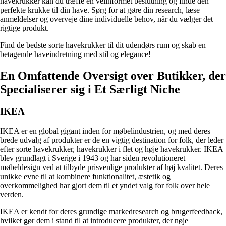
havekrukker kan du træffe en velinformet beslutning og finde den
perfekte krukke til din have. Sørg for at gøre din research, læse
anmeldelser og overveje dine individuelle behov, når du vælger det
rigtige produkt.
Find de bedste sorte havekrukker til dit udendørs rum og skab en
betagende haveindretning med stil og elegance!
En Omfattende Oversigt over Butikker, der
Specialiserer sig i Et Særligt Niche
IKEA
IKEA er en global gigant inden for møbelindustrien, og med deres
brede udvalg af produkter er de en vigtig destination for folk, der leder
efter sorte havekrukker, havekrukker i flet og høje havekrukker. IKEA
blev grundlagt i Sverige i 1943 og har siden revolutioneret
møbeldesign ved at tilbyde prisvenlige produkter af høj kvalitet. Deres
unikke evne til at kombinere funktionalitet, æstetik og
overkommelighed har gjort dem til et yndet valg for folk over hele
verden.
IKEA er kendt for deres grundige markedresearch og brugerfeedback,
hvilket gør dem i stand til at introducere produkter, der nøje