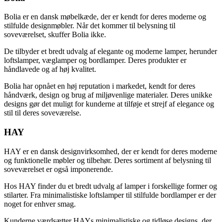
Bolia er en dansk møbelkæde, der er kendt for deres moderne og
stilfulde designmøbler. Når det kommer til belysning til
soveværelset, skuffer Bolia ikke.
De tilbyder et bredt udvalg af elegante og moderne lamper, herunder
loftslamper, væglamper og bordlamper. Deres produkter er
håndlavede og af høj kvalitet.
Bolia har opnået en høj reputation i markedet, kendt for deres
håndværk, design og brug af miljøvenlige materialer. Deres unikke
designs gør det muligt for kunderne at tilføje et strejf af elegance og
stil til deres soveværelse.
HAY
HAY er en dansk designvirksomhed, der er kendt for deres moderne
og funktionelle møbler og tilbehør. Deres sortiment af belysning til
soveværelset er også imponerende.
Hos HAY finder du et bredt udvalg af lamper i forskellige former og
stilarter. Fra minimalistiske loftslamper til stilfulde bordlamper er der
noget for enhver smag.
Kunderne værdsætter HAYs minimalistiske og tidløse designs, der