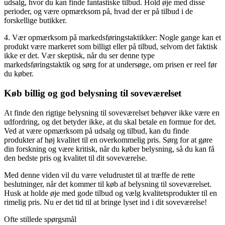
udsalg, hvor du kan finde fantastiske tilbud. Hold øje med disse
perioder, og være opmærksom på, hvad der er på tilbud i de
forskellige butikker.
4. Vær opmærksom på markedsføringstaktikker: Nogle gange kan et
produkt være markeret som billigt eller på tilbud, selvom det faktisk
ikke er det. Vær skeptisk, når du ser denne type
markedsføringstaktik og sørg for at undersøge, om prisen er reel før
du køber.
Køb billig og god belysning til soveværelset
At finde den rigtige belysning til soveværelset behøver ikke være en
udfordring, og det betyder ikke, at du skal betale en formue for det.
Ved at være opmærksom på udsalg og tilbud, kan du finde
produkter af høj kvalitet til en overkommelig pris. Sørg for at gøre
din forskning og være kritisk, når du køber belysning, så du kan få
den bedste pris og kvalitet til dit soveværelse.
Med denne viden vil du være veludrustet til at træffe de rette
beslutninger, når det kommer til køb af belysning til soveværelset.
Husk at holde øje med gode tilbud og vælg kvalitetsprodukter til en
rimelig pris. Nu er det tid til at bringe lyset ind i dit soveværelse!
Ofte stillede spørgsmål