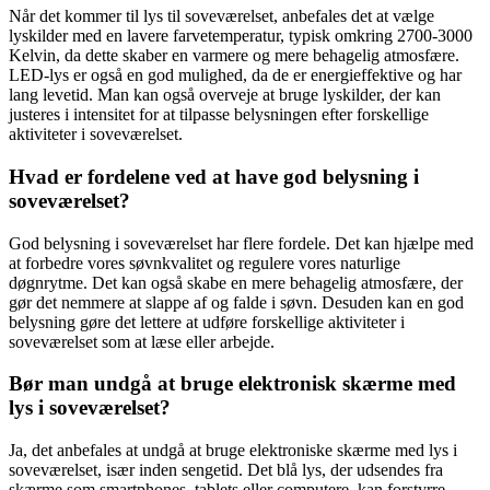
Når det kommer til lys til soveværelset, anbefales det at vælge
lyskilder med en lavere farvetemperatur, typisk omkring 2700-3000
Kelvin, da dette skaber en varmere og mere behagelig atmosfære.
LED-lys er også en god mulighed, da de er energieffektive og har
lang levetid. Man kan også overveje at bruge lyskilder, der kan
justeres i intensitet for at tilpasse belysningen efter forskellige
aktiviteter i soveværelset.
Hvad er fordelene ved at have god belysning i
soveværelset?
God belysning i soveværelset har flere fordele. Det kan hjælpe med
at forbedre vores søvnkvalitet og regulere vores naturlige
døgnrytme. Det kan også skabe en mere behagelig atmosfære, der
gør det nemmere at slappe af og falde i søvn. Desuden kan en god
belysning gøre det lettere at udføre forskellige aktiviteter i
soveværelset som at læse eller arbejde.
Bør man undgå at bruge elektronisk skærme med
lys i soveværelset?
Ja, det anbefales at undgå at bruge elektroniske skærme med lys i
soveværelset, især inden sengetid. Det blå lys, der udsendes fra
skærme som smartphones, tablets eller computere, kan forstyrre