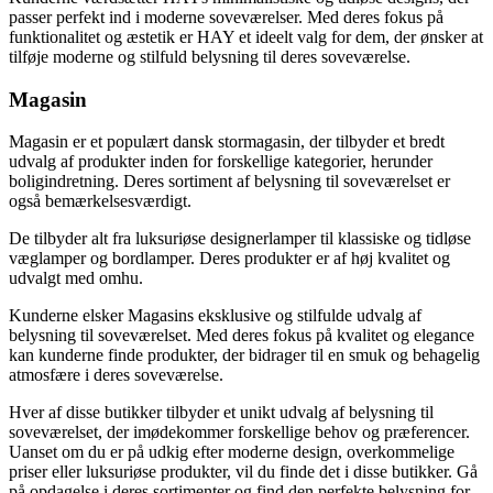
passer perfekt ind i moderne soveværelser. Med deres fokus på
funktionalitet og æstetik er HAY et ideelt valg for dem, der ønsker at
tilføje moderne og stilfuld belysning til deres soveværelse.
Magasin
Magasin er et populært dansk stormagasin, der tilbyder et bredt
udvalg af produkter inden for forskellige kategorier, herunder
boligindretning. Deres sortiment af belysning til soveværelset er
også bemærkelsesværdigt.
De tilbyder alt fra luksuriøse designerlamper til klassiske og tidløse
væglamper og bordlamper. Deres produkter er af høj kvalitet og
udvalgt med omhu.
Kunderne elsker Magasins eksklusive og stilfulde udvalg af
belysning til soveværelset. Med deres fokus på kvalitet og elegance
kan kunderne finde produkter, der bidrager til en smuk og behagelig
atmosfære i deres soveværelse.
Hver af disse butikker tilbyder et unikt udvalg af belysning til
soveværelset, der imødekommer forskellige behov og præferencer.
Uanset om du er på udkig efter moderne design, overkommelige
priser eller luksuriøse produkter, vil du finde det i disse butikker. Gå
på opdagelse i deres sortimenter og find den perfekte belysning for