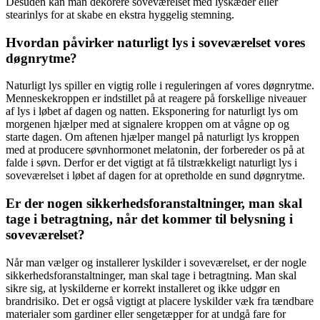
Desuden kan man dekorere soveværelset med lyskæder eller
stearinlys for at skabe en ekstra hyggelig stemning.
Hvordan påvirker naturligt lys i soveværelset vores
døgnrytme?
Naturligt lys spiller en vigtig rolle i reguleringen af vores døgnrytme.
Menneskekroppen er indstillet på at reagere på forskellige niveauer
af lys i løbet af dagen og natten. Eksponering for naturligt lys om
morgenen hjælper med at signalere kroppen om at vågne op og
starte dagen. Om aftenen hjælper mangel på naturligt lys kroppen
med at producere søvnhormonet melatonin, der forbereder os på at
falde i søvn. Derfor er det vigtigt at få tilstrækkeligt naturligt lys i
soveværelset i løbet af dagen for at opretholde en sund døgnrytme.
Er der nogen sikkerhedsforanstaltninger, man skal
tage i betragtning, når det kommer til belysning i
soveværelset?
Når man vælger og installerer lyskilder i soveværelset, er der nogle
sikkerhedsforanstaltninger, man skal tage i betragtning. Man skal
sikre sig, at lyskilderne er korrekt installeret og ikke udgør en
brandrisiko. Det er også vigtigt at placere lyskilder væk fra tændbare
materialer som gardiner eller sengetæpper for at undgå fare for