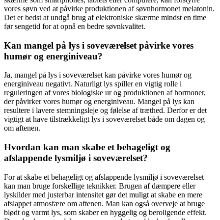
vores søvn ved at påvirke produktionen af ​​søvnhormonet melatonin.
Det er bedst at undgå brug af elektroniske skærme mindst en time
før sengetid for at opnå en bedre søvnkvalitet.
Kan mangel på lys i soveværelset påvirke vores
humør og energiniveau?
Ja, mangel på lys i soveværelset kan påvirke vores humør og
energiniveau negativt. Naturligt lys spiller en vigtig rolle i
reguleringen af vores biologiske ur og produktionen af ​​hormoner,
der påvirker vores humør og energiniveau. Mangel på lys kan
resultere i lavere stemningsleje og følelse af træthed. Derfor er det
vigtigt at have tilstrækkeligt lys i soveværelset både om dagen og
om aftenen.
Hvordan kan man skabe et behageligt og
afslappende lysmiljø i soveværelset?
For at skabe et behageligt og afslappende lysmiljø i soveværelset
kan man bruge forskellige teknikker. Brugen af ​​dæmpere eller
lyskilder med justerbar intensitet gør det muligt at skabe en mere
afslappet atmosfære om aftenen. Man kan også overveje at bruge
blødt og varmt lys, som skaber en hyggelig og beroligende effekt.