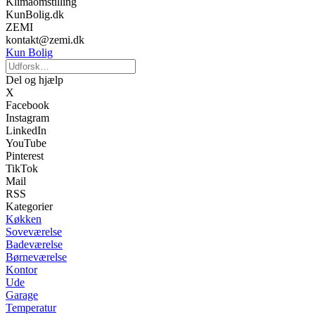
Klimaomstilling
KunBolig.dk
ZEMI
kontakt@zemi.dk
Kun Bolig
Del og hjælp
X
Facebook
Instagram
LinkedIn
YouTube
Pinterest
TikTok
Mail
RSS
Kategorier
Køkken
Soveværelse
Badeværelse
Børneværelse
Kontor
Ude
Garage
Temperatur