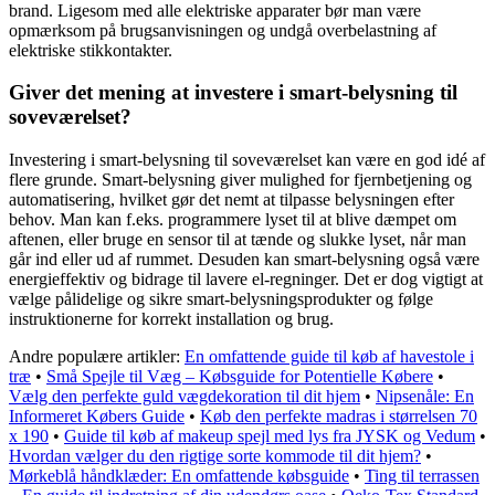
brand. Ligesom med alle elektriske apparater bør man være
opmærksom på brugsanvisningen og undgå overbelastning af
elektriske stikkontakter.
Giver det mening at investere i smart-belysning til
soveværelset?
Investering i smart-belysning til soveværelset kan være en god idé af
flere grunde. Smart-belysning giver mulighed for fjernbetjening og
automatisering, hvilket gør det nemt at tilpasse belysningen efter
behov. Man kan f.eks. programmere lyset til at blive dæmpet om
aftenen, eller bruge en sensor til at tænde og slukke lyset, når man
går ind eller ud af rummet. Desuden kan smart-belysning også være
energieffektiv og bidrage til lavere el-regninger. Det er dog vigtigt at
vælge pålidelige og sikre smart-belysningsprodukter og følge
instruktionerne for korrekt installation og brug.
Andre populære artikler:
En omfattende guide til køb af havestole i
træ
•
Små Spejle til Væg – Købsguide for Potentielle Købere
•
Vælg den perfekte guld vægdekoration til dit hjem
•
Nipsenåle: En
Informeret Købers Guide
•
Køb den perfekte madras i størrelsen 70
x 190
•
Guide til køb af makeup spejl med lys fra JYSK og Vedum
•
Hvordan vælger du den rigtige sorte kommode til dit hjem?
•
Mørkeblå håndklæder: En omfattende købsguide
•
Ting til terrassen