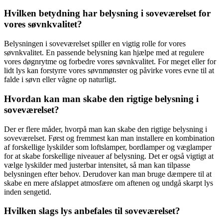
Hvilken betydning har belysning i soveværelset for
vores søvnkvalitet?
Belysningen i soveværelset spiller en vigtig rolle for vores
søvnkvalitet. En passende belysning kan hjælpe med at regulere
vores døgnrytme og forbedre vores søvnkvalitet. For meget eller for
lidt lys kan forstyrre vores søvnmønster og påvirke vores evne til at
falde i søvn eller vågne op naturligt.
Hvordan kan man skabe den rigtige belysning i
soveværelset?
Der er flere måder, hvorpå man kan skabe den rigtige belysning i
soveværelset. Først og fremmest kan man installere en kombination
af forskellige lyskilder som loftslamper, bordlamper og væglamper
for at skabe forskellige niveauer af belysning. Det er også vigtigt at
vælge lyskilder med justerbar intensitet, så man kan tilpasse
belysningen efter behov. Derudover kan man bruge dæmpere til at
skabe en mere afslappet atmosfære om aftenen og undgå skarpt lys
inden sengetid.
Hvilken slags lys anbefales til soveværelset?