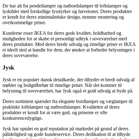
De har alt fra pendellamper og natbordslamper til loftslamper og
lyskilder med forskellige lysstyrker og farvetoner. Deres produkter
er kendt for deres minimalistiske design, nemme montering og
overkommelige priser.
Kunderne roser IKEA for deres gode kvalitet, holdbarhed og
muligheden for at skabe et personligt udtryk i soveværelset med
deres produkter. Med deres brede udvalg og rimelige priser er IKEA
et ideelt sted at handle for dem, der ønsker at forbedre belysningen i
deres soveværelse.
Jysk
Jysk er en populær dansk detailkæde, der tilbyder et bredt udvalg af
møbler og boligtilbehør til rimelige priser. Når det kommer til
belysning til soveværelset, har Jysk også et godt udvalg at byde på.
Deres sortiment spænder fra elegante bordlamper og væglamper til
praktiske loftslamper og natbordslamper. Kvaliteten af deres
produkter er kendt for at være god, og priserne er ofte
konkurrencedygtige.
Jysk har opnået en god reputation på markedet på grund af deres
pålidelighed og gode kundeservice. Deres dedikation til at tilbyde