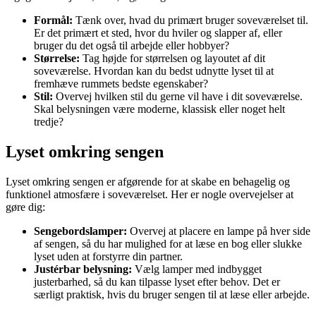
Formål:
Tænk over, hvad du primært bruger soveværelset til.
Er det primært et sted, hvor du hviler og slapper af, eller
bruger du det også til arbejde eller hobbyer?
Størrelse:
Tag højde for størrelsen og layoutet af dit
soveværelse. Hvordan kan du bedst udnytte lyset til at
fremhæve rummets bedste egenskaber?
Stil:
Overvej hvilken stil du gerne vil have i dit soveværelse.
Skal belysningen være moderne, klassisk eller noget helt
tredje?
Lyset omkring sengen
Lyset omkring sengen er afgørende for at skabe en behagelig og
funktionel atmosfære i soveværelset. Her er nogle overvejelser at
gøre dig:
Sengebordslamper:
Overvej at placere en lampe på hver side
af sengen, så du har mulighed for at læse en bog eller slukke
lyset uden at forstyrre din partner.
Justérbar belysning:
Vælg lamper med indbygget
justerbarhed, så du kan tilpasse lyset efter behov. Det er
særligt praktisk, hvis du bruger sengen til at læse eller arbejde.