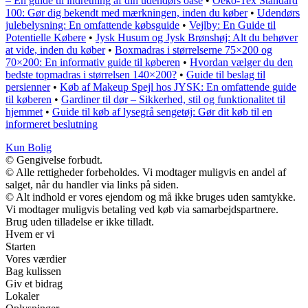
– En guide til indretning af din udendørs oase
•
Oeko-Tex Standard
100: Gør dig bekendt med mærkningen, inden du køber
•
Udendørs
julebelysning: En omfattende købsguide
•
Vejlby: En Guide til
Potentielle Købere
•
Jysk Husum og Jysk Brønshøj: Alt du behøver
at vide, inden du køber
•
Boxmadras i størrelserne 75×200 og
70×200: En informativ guide til køberen
•
Hvordan vælger du den
bedste topmadras i størrelsen 140×200?
•
Guide til beslag til
persienner
•
Køb af Makeup Spejl hos JYSK: En omfattende guide
til køberen
•
Gardiner til dør – Sikkerhed, stil og funktionalitet til
hjemmet
•
Guide til køb af lysegrå sengetøj: Gør dit køb til en
informeret beslutning
Kun Bolig
© Gengivelse forbudt.
© Alle rettigheder forbeholdes. Vi modtager muligvis en andel af
salget, når du handler via links på siden.
© Alt indhold er vores ejendom og må ikke bruges uden samtykke.
Vi modtager muligvis betaling ved køb via samarbejdspartnere.
Brug uden tilladelse er ikke tilladt.
Hvem er vi
Starten
Vores værdier
Bag kulissen
Giv et bidrag
Lokaler