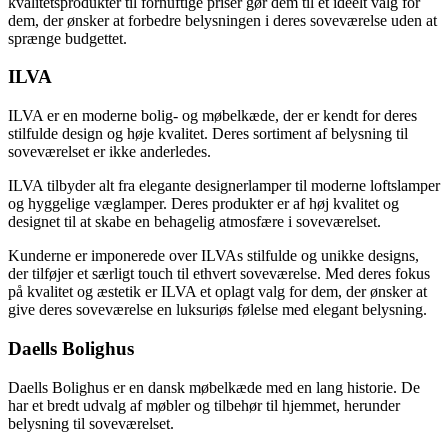
kvalitetsprodukter til fornuftige priser gør dem til et ideelt valg for
dem, der ønsker at forbedre belysningen i deres soveværelse uden at
sprænge budgettet.
ILVA
ILVA er en moderne bolig- og møbelkæde, der er kendt for deres
stilfulde design og høje kvalitet. Deres sortiment af belysning til
soveværelset er ikke anderledes.
ILVA tilbyder alt fra elegante designerlamper til moderne loftslamper
og hyggelige væglamper. Deres produkter er af høj kvalitet og
designet til at skabe en behagelig atmosfære i soveværelset.
Kunderne er imponerede over ILVAs stilfulde og unikke designs,
der tilføjer et særligt touch til ethvert soveværelse. Med deres fokus
på kvalitet og æstetik er ILVA et oplagt valg for dem, der ønsker at
give deres soveværelse en luksuriøs følelse med elegant belysning.
Daells Bolighus
Daells Bolighus er en dansk møbelkæde med en lang historie. De
har et bredt udvalg af møbler og tilbehør til hjemmet, herunder
belysning til soveværelset.