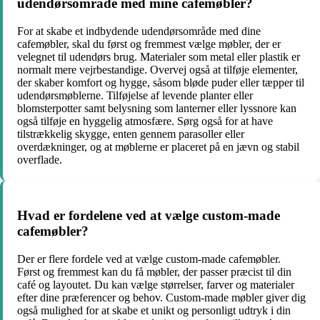
udendørsområde med mine cafemøbler?
For at skabe et indbydende udendørsområde med dine
cafemøbler, skal du først og fremmest vælge møbler, der er
velegnet til udendørs brug. Materialer som metal eller plastik er
normalt mere vejrbestandige. Overvej også at tilføje elementer,
der skaber komfort og hygge, såsom bløde puder eller tæpper til
udendørsmøblerne. Tilføjelse af levende planter eller
blomsterpotter samt belysning som lanterner eller lyssnore kan
også tilføje en hyggelig atmosfære. Sørg også for at have
tilstrækkelig skygge, enten gennem parasoller eller
overdækninger, og at møblerne er placeret på en jævn og stabil
overflade.
Hvad er fordelene ved at vælge custom-made
cafemøbler?
Der er flere fordele ved at vælge custom-made cafemøbler.
Først og fremmest kan du få møbler, der passer præcist til din
café og layoutet. Du kan vælge størrelser, farver og materialer
efter dine præferencer og behov. Custom-made møbler giver dig
også mulighed for at skabe et unikt og personligt udtryk i din