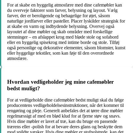
For at skabe en hyggelig atmosfære med dine cafemøbler kan
du overveje faktorer som farver, belysning og layout. Vælg
farver, der er beroligende og behagelige for øjet, såsom
naturlige jordfarver eller pasteller. Placer lyskilder strategisk for
at skabe en varm og indbydende belysning. Overvej også
layoutet af dine møbler og skab områder med forskellige
stemninger – en afslappet krog med bløde stole og sofabord
eller en hyggelig spisekrog med intime borde og stole. Tilføj
også personlige og dekorative elementer, såsom blomster, kunst
eller hyggelige tekstiler, som kan føje til den overordnede
atmosfære.
Hvordan vedligeholder jeg mine cafemøbler
bedst muligt?
For at vedligeholde dine cafemøbler bedst muligt skal du følge
producentens vedligeholdelsesinstruktioner, når det kommer til
rengøring og pleje. Generelt anbefales det at tørre dine møbler
regelmæssigt af med en blød klud for at fjerne støv og snavs.
Hvis dine møbler er lavet af træ, kan du bruge en passende
trærens eller -polish for at bevare deres glans og beskytte dem
mod spildte væsker. Hvis dine møbler er stofpolstrede, kan det