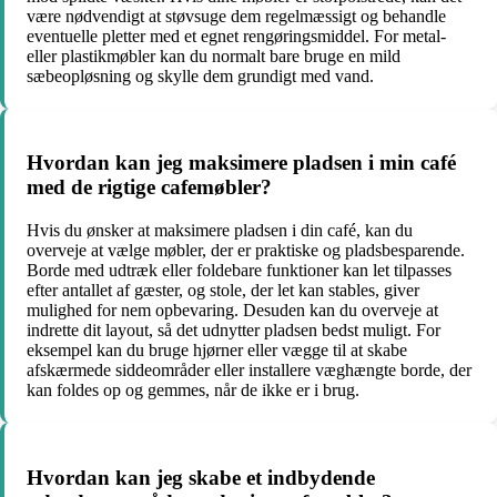
være nødvendigt at støvsuge dem regelmæssigt og behandle
eventuelle pletter med et egnet rengøringsmiddel. For metal-
eller plastikmøbler kan du normalt bare bruge en mild
sæbeopløsning og skylle dem grundigt med vand.
Hvordan kan jeg maksimere pladsen i min café
med de rigtige cafemøbler?
Hvis du ønsker at maksimere pladsen i din café, kan du
overveje at vælge møbler, der er praktiske og pladsbesparende.
Borde med udtræk eller foldebare funktioner kan let tilpasses
efter antallet af gæster, og stole, der let kan stables, giver
mulighed for nem opbevaring. Desuden kan du overveje at
indrette dit layout, så det udnytter pladsen bedst muligt. For
eksempel kan du bruge hjørner eller vægge til at skabe
afskærmede siddeområder eller installere væghængte borde, der
kan foldes op og gemmes, når de ikke er i brug.
Hvordan kan jeg skabe et indbydende