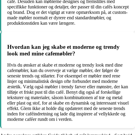
café. Desuden kan møblerne designes og fremstilles med
specifikke funktioner og detaljer, der passer til din cafés koncept
og brand. Dog er det vigtigt at være opmærksom på, at custom-
made møbler normalt er dyrere end standardmøbler, og
produktionstiden kan være længere.
Hvordan kan jeg skabe et moderne og trendy
look med mine cafemøbler?
Hvis du ønsker at skabe et moderne og trendy look med dine
cafemøbler, kan du overveje at vælge møbler, der følger de
seneste trends og stilarter. For eksempel er møbler med rene
linjer og minimalistisk design ofte forbundet med moderne
æstetik. Vælg også møbler i trendy farver eller mønstre, der kan
tilføje et friskt pust til din café. Benyt dig også af forskellige
teksturer og materialer, såsom kombinationen af træ og metal
eller plast og stof, for at skabe en dynamisk og interessant visuel
effekt. Glem ikke at holde dig opdateret med de seneste trends
inden for caféindretning og lade dig inspirere af vellykkede og
moderne caféer rundt om i verden.