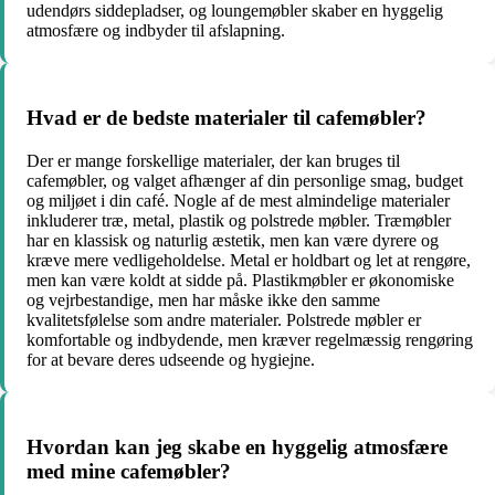
udendørs siddepladser, og loungemøbler skaber en hyggelig
atmosfære og indbyder til afslapning.
Hvad er de bedste materialer til cafemøbler?
Der er mange forskellige materialer, der kan bruges til
cafemøbler, og valget afhænger af din personlige smag, budget
og miljøet i din café. Nogle af de mest almindelige materialer
inkluderer træ, metal, plastik og polstrede møbler. Træmøbler
har en klassisk og naturlig æstetik, men kan være dyrere og
kræve mere vedligeholdelse. Metal er holdbart og let at rengøre,
men kan være koldt at sidde på. Plastikmøbler er økonomiske
og vejrbestandige, men har måske ikke den samme
kvalitetsfølelse som andre materialer. Polstrede møbler er
komfortable og indbydende, men kræver regelmæssig rengøring
for at bevare deres udseende og hygiejne.
Hvordan kan jeg skabe en hyggelig atmosfære
med mine cafemøbler?