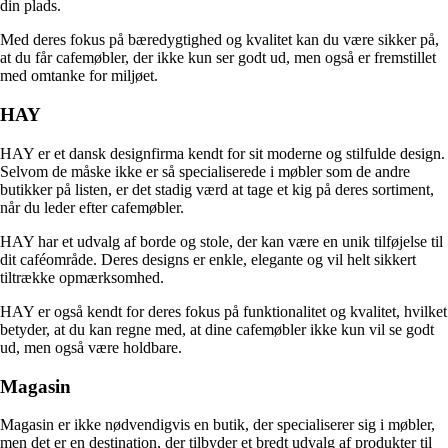
din plads.
Med deres fokus på bæredygtighed og kvalitet kan du være sikker på,
at du får cafemøbler, der ikke kun ser godt ud, men også er fremstillet
med omtanke for miljøet.
HAY
HAY er et dansk designfirma kendt for sit moderne og stilfulde design.
Selvom de måske ikke er så specialiserede i møbler som de andre
butikker på listen, er det stadig værd at tage et kig på deres sortiment,
når du leder efter cafemøbler.
HAY har et udvalg af borde og stole, der kan være en unik tilføjelse til
dit caféområde. Deres designs er enkle, elegante og vil helt sikkert
tiltrække opmærksomhed.
HAY er også kendt for deres fokus på funktionalitet og kvalitet, hvilket
betyder, at du kan regne med, at dine cafemøbler ikke kun vil se godt
ud, men også være holdbare.
Magasin
Magasin er ikke nødvendigvis en butik, der specialiserer sig i møbler,
men det er en destination, der tilbyder et bredt udvalg af produkter til