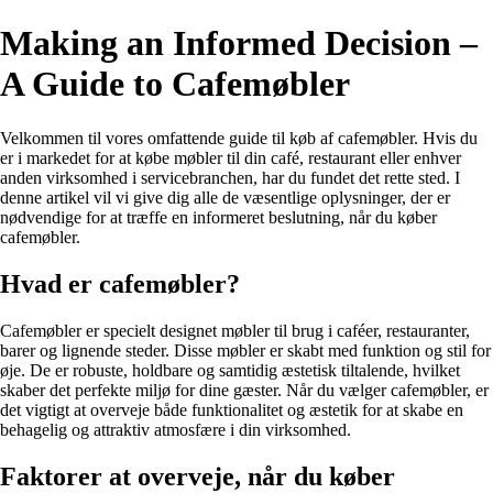
Making an Informed Decision –
A Guide to Cafemøbler
Velkommen til vores omfattende guide til køb af cafemøbler. Hvis du
er i markedet for at købe møbler til din café, restaurant eller enhver
anden virksomhed i servicebranchen, har du fundet det rette sted. I
denne artikel vil vi give dig alle de væsentlige oplysninger, der er
nødvendige for at træffe en informeret beslutning, når du køber
cafemøbler.
Hvad er cafemøbler?
Cafemøbler er specielt designet møbler til brug i caféer, restauranter,
barer og lignende steder. Disse møbler er skabt med funktion og stil for
øje. De er robuste, holdbare og samtidig æstetisk tiltalende, hvilket
skaber det perfekte miljø for dine gæster. Når du vælger cafemøbler, er
det vigtigt at overveje både funktionalitet og æstetik for at skabe en
behagelig og attraktiv atmosfære i din virksomhed.
Faktorer at overveje, når du køber