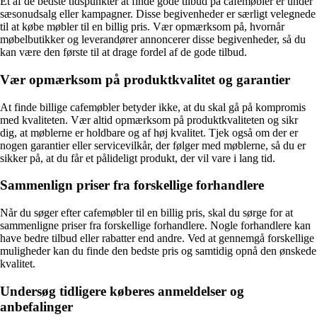
Et af de bedste tidspunkter at finde gode tilbud på cafemøbler er under
sæsonudsalg eller kampagner. Disse begivenheder er særligt velegnede
til at købe møbler til en billig pris. Vær opmærksom på, hvornår
møbelbutikker og leverandører annoncerer disse begivenheder, så du
kan være den første til at drage fordel af de gode tilbud.
Vær opmærksom på produktkvalitet og garantier
At finde billige cafemøbler betyder ikke, at du skal gå på kompromis
med kvaliteten. Vær altid opmærksom på produktkvaliteten og sikr
dig, at møblerne er holdbare og af høj kvalitet. Tjek også om der er
nogen garantier eller servicevilkår, der følger med møblerne, så du er
sikker på, at du får et pålideligt produkt, der vil vare i lang tid.
Sammenlign priser fra forskellige forhandlere
Når du søger efter cafemøbler til en billig pris, skal du sørge for at
sammenligne priser fra forskellige forhandlere. Nogle forhandlere kan
have bedre tilbud eller rabatter end andre. Ved at gennemgå forskellige
muligheder kan du finde den bedste pris og samtidig opnå den ønskede
kvalitet.
Undersøg tidligere køberes anmeldelser og
anbefalinger