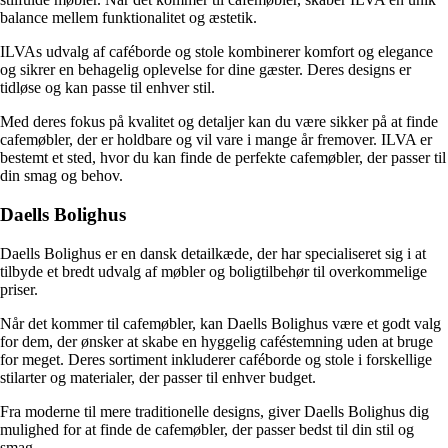
balance mellem funktionalitet og æstetik.
ILVAs udvalg af caféborde og stole kombinerer komfort og elegance
og sikrer en behagelig oplevelse for dine gæster. Deres designs er
tidløse og kan passe til enhver stil.
Med deres fokus på kvalitet og detaljer kan du være sikker på at finde
cafemøbler, der er holdbare og vil vare i mange år fremover. ILVA er
bestemt et sted, hvor du kan finde de perfekte cafemøbler, der passer til
din smag og behov.
Daells Bolighus
Daells Bolighus er en dansk detailkæde, der har specialiseret sig i at
tilbyde et bredt udvalg af møbler og boligtilbehør til overkommelige
priser.
Når det kommer til cafemøbler, kan Daells Bolighus være et godt valg
for dem, der ønsker at skabe en hyggelig caféstemning uden at bruge
for meget. Deres sortiment inkluderer caféborde og stole i forskellige
stilarter og materialer, der passer til enhver budget.
Fra moderne til mere traditionelle designs, giver Daells Bolighus dig
mulighed for at finde de cafemøbler, der passer bedst til din stil og
smag.