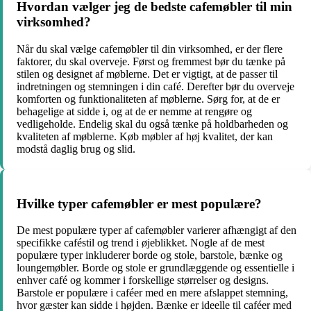
Hvordan vælger jeg de bedste cafemøbler til min
virksomhed?
Når du skal vælge cafemøbler til din virksomhed, er der flere
faktorer, du skal overveje. Først og fremmest bør du tænke på
stilen og designet af møblerne. Det er vigtigt, at de passer til
indretningen og stemningen i din café. Derefter bør du overveje
komforten og funktionaliteten af møblerne. Sørg for, at de er
behagelige at sidde i, og at de er nemme at rengøre og
vedligeholde. Endelig skal du også tænke på holdbarheden og
kvaliteten af møblerne. Køb møbler af høj kvalitet, der kan
modstå daglig brug og slid.
Hvilke typer cafemøbler er mest populære?
De mest populære typer af cafemøbler varierer afhængigt af den
specifikke caféstil og trend i øjeblikket. Nogle af de mest
populære typer inkluderer borde og stole, barstole, bænke og
loungemøbler. Borde og stole er grundlæggende og essentielle i
enhver café og kommer i forskellige størrelser og designs.
Barstole er populære i caféer med en mere afslappet stemning,
hvor gæster kan sidde i højden. Bænke er ideelle til caféer med