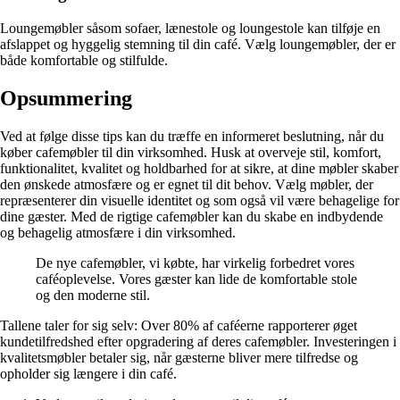
Loungemøbler såsom sofaer, lænestole og loungestole kan tilføje en
afslappet og hyggelig stemning til din café. Vælg loungemøbler, der er
både komfortable og stilfulde.
Opsummering
Ved at følge disse tips kan du træffe en informeret beslutning, når du
køber cafemøbler til din virksomhed. Husk at overveje stil, komfort,
funktionalitet, kvalitet og holdbarhed for at sikre, at dine møbler skaber
den ønskede atmosfære og er egnet til dit behov. Vælg møbler, der
repræsenterer din visuelle identitet og som også vil være behagelige for
dine gæster. Med de rigtige cafemøbler kan du skabe en indbydende
og behagelig atmosfære i din virksomhed.
De nye cafemøbler, vi købte, har virkelig forbedret vores
caféoplevelse. Vores gæster kan lide de komfortable stole
og den moderne stil.
Tallene taler for sig selv: Over 80% af caféerne rapporterer øget
kundetilfredshed efter opgradering af deres cafemøbler. Investeringen i
kvalitetsmøbler betaler sig, når gæsterne bliver mere tilfredse og
opholder sig længere i din café.