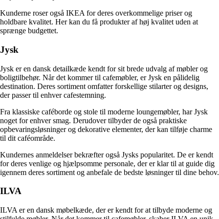
Kunderne roser også IKEA for deres overkommelige priser og
holdbare kvalitet. Her kan du få produkter af høj kvalitet uden at
sprænge budgettet.
Jysk
Jysk er en dansk detailkæde kendt for sit brede udvalg af møbler og
boligtilbehør. Når det kommer til cafemøbler, er Jysk en pålidelig
destination. Deres sortiment omfatter forskellige stilarter og designs,
der passer til enhver cafestemning.
Fra klassiske caféborde og stole til moderne loungemøbler, har Jysk
noget for enhver smag. Derudover tilbyder de også praktiske
opbevaringsløsninger og dekorative elementer, der kan tilføje charme
til dit caféområde.
Kundernes anmeldelser bekræfter også Jysks popularitet. De er kendt
for deres venlige og hjælpsomme personale, der er klar til at guide dig
igennem deres sortiment og anbefale de bedste løsninger til dine behov.
ILVA
ILVA er en dansk møbelkæde, der er kendt for at tilbyde moderne og
stilfulde møbler. Når det kommer til cafemøbler, skaber ILVA en unik