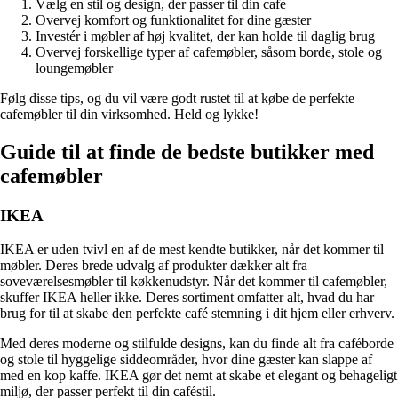
Vælg en stil og design, der passer til din café
Overvej komfort og funktionalitet for dine gæster
Investér i møbler af høj kvalitet, der kan holde til daglig brug
Overvej forskellige typer af cafemøbler, såsom borde, stole og
loungemøbler
Følg disse tips, og du vil være godt rustet til at købe de perfekte
cafemøbler til din virksomhed. Held og lykke!
Guide til at finde de bedste butikker med
cafemøbler
IKEA
IKEA er uden tvivl en af ​​de mest kendte butikker, når det kommer til
møbler. Deres brede udvalg af produkter dækker alt fra
soveværelsesmøbler til køkkenudstyr. Når det kommer til cafemøbler,
skuffer IKEA heller ikke. Deres sortiment omfatter alt, hvad du har
brug for til at skabe den perfekte café stemning i dit hjem eller erhverv.
Med deres moderne og stilfulde designs, kan du finde alt fra caféborde
og stole til hyggelige siddeområder, hvor dine gæster kan slappe af
med en kop kaffe. IKEA gør det nemt at skabe et elegant og behageligt
miljø, der passer perfekt til din caféstil.