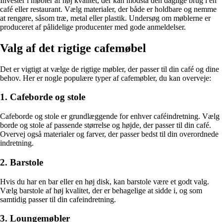
Investér i møbler af høj kvalitet, der kan modstå den daglige brug i en
café eller restaurant. Vælg materialer, der både er holdbare og nemme
at rengøre, såsom træ, metal eller plastik. Undersøg om møblerne er
produceret af pålidelige producenter med gode anmeldelser.
Valg af det rigtige cafemøbel
Det er vigtigt at vælge de rigtige møbler, der passer til din café og dine
behov. Her er nogle populære typer af cafemøbler, du kan overveje:
1. Cafeborde og stole
Cafeborde og stole er grundlæggende for enhver caféindretning. Vælg
borde og stole af passende størrelse og højde, der passer til din café.
Overvej også materialer og farver, der passer bedst til din overordnede
indretning.
2. Barstole
Hvis du har en bar eller en høj disk, kan barstole være et godt valg.
Vælg barstole af høj kvalitet, der er behagelige at sidde i, og som
samtidig passer til din cafeindretning.
3. Loungemøbler