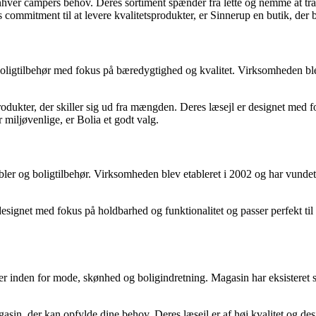
enhver campers behov. Deres sortiment spænder fra lette og nemme at tr
s commitment til at levere kvalitetsprodukter, er Sinnerup en butik, der 
ligtilbehør med fokus på bæredygtighed og kvalitet. Virksomheden blev
rodukter, der skiller sig ud fra mængden. Deres læsejl er designet med f
r miljøvenlige, er Bolia et godt valg.
r og boligtilbehør. Virksomheden blev etableret i 2002 og har vundet i
signet med fokus på holdbarhed og funktionalitet og passer perfekt til 
r inden for mode, skønhed og boligindretning. Magasin har eksisteret
gasin, der kan opfylde dine behov. Deres læsejl er af høj kvalitet og de