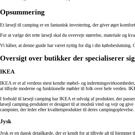
Opsummering
Et læsejl til camping er en fantastisk investering, der giver øget komfort
For at vælge det rette læsejl skal du overveje størrelse, materiale og 
Vi håber, at denne guide har været nyttig for dig i din købsbeslutning. G
Oversigt over butikker der specialiserer sig
IKEA
IKEA er et af verdens mest kendte møbel- og indretningsvirksomheder, 
at tilbyde moderne og funktionelle møbler til folk over hele verden. I
I forhold til læsejl camping har IKEA et udvalg af produkter, der passer 
læsejl camping-produkter er designet til at modstå vind og vejr og gi
campister, der leder efter kvalitetsprodukter til deres campingoplevelse.
Jysk
Jysk er en dansk detailkæde, der er kendt for at tilbyde alt til hjemme