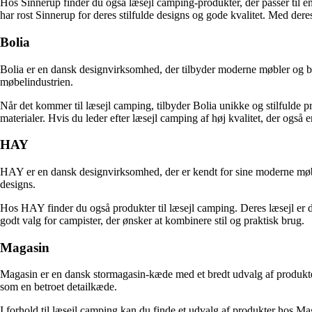
Hos Sinnerup finder du også læsejl camping-produkter, der passer til 
har rost Sinnerup for deres stilfulde designs og gode kvalitet. Med dere
Bolia
Bolia er en dansk designvirksomhed, der tilbyder moderne møbler og bo
møbelindustrien.
Når det kommer til læsejl camping, tilbyder Bolia unikke og stilfulde p
materialer. Hvis du leder efter læsejl camping af høj kvalitet, der også e
HAY
HAY er en dansk designvirksomhed, der er kendt for sine moderne møble
designs.
Hos HAY finder du også produkter til læsejl camping. Deres læsejl er de
godt valg for campister, der ønsker at kombinere stil og praktisk brug.
Magasin
Magasin er en dansk stormagasin-kæde med et bredt udvalg af produkte
som en betroet detailkæde.
I forhold til læsejl camping kan du finde et udvalg af produkter hos Ma