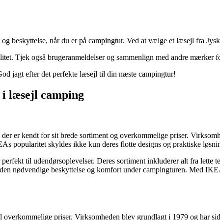
 og beskyttelse, når du er på campingtur. Ved at vælge et læsejl fra Jysk f
kvalitet. Tjek også brugeranmeldelser og sammenlign med andre mærker for
od jagt efter det perfekte læsejl til din næste campingtur!
 i læsejl camping
der er kendt for sit brede sortiment og overkommelige priser. Virksomh
KEAs popularitet skyldes ikke kun deres flotte designs og praktiske lø
perfekt til udendørsoplevelser. Deres sortiment inkluderer alt fra lette 
ve den nødvendige beskyttelse og komfort under campingturen. Med IKEAs
t til overkommelige priser. Virksomheden blev grundlagt i 1979 og har si