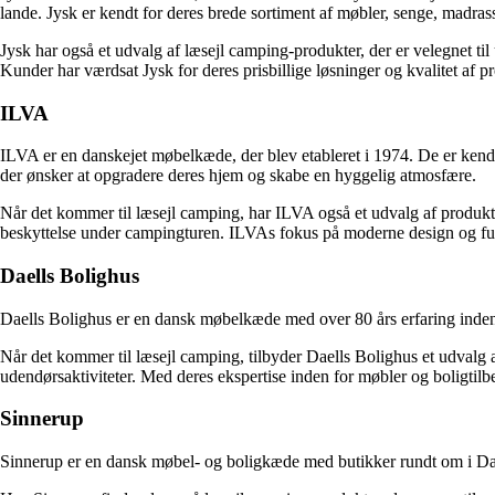
lande. Jysk er kendt for deres brede sortiment af møbler, senge, madrass
Jysk har også et udvalg af læsejl camping-produkter, der er velegnet til 
Kunder har værdsat Jysk for deres prisbillige løsninger og kvalitet af 
ILVA
ILVA er en danskejet møbelkæde, der blev etableret i 1974. De er kendt 
der ønsker at opgradere deres hjem og skabe en hyggelig atmosfære.
Når det kommer til læsejl camping, har ILVA også et udvalg af produkte
beskyttelse under campingturen. ILVAs fokus på moderne design og funkti
Daells Bolighus
Daells Bolighus er en dansk møbelkæde med over 80 års erfaring inden f
Når det kommer til læsejl camping, tilbyder Daells Bolighus et udvalg a
udendørsaktiviteter. Med deres ekspertise inden for møbler og boligtil
Sinnerup
Sinnerup er en dansk møbel- og boligkæde med butikker rundt om i Danm