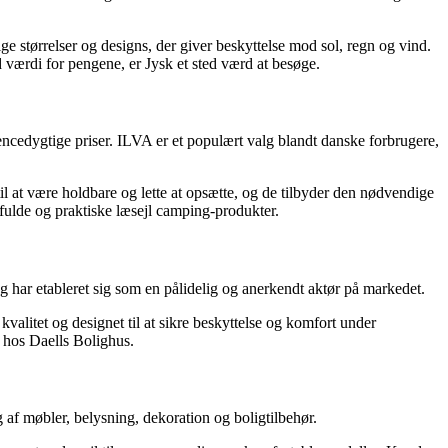
ige størrelser og designs, der giver beskyttelse mod sol, regn og vind.
 værdi for pengene, er Jysk et sted værd at besøge.
encedygtige priser. ILVA er et populært valg blandt danske forbrugere,
 at være holdbare og lette at opsætte, og de tilbyder den nødvendige
lfulde og praktiske læsejl camping-produkter.
 har etableret sig som en pålidelig og anerkendt aktør på markedet.
valitet og designet til at sikre beskyttelse og komfort under
r hos Daells Bolighus.
f møbler, belysning, dekoration og boligtilbehør.