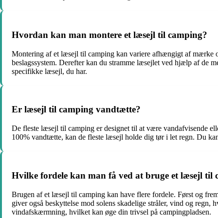
Hvordan kan man montere et læsejl til camping?
Montering af et læsejl til camping kan variere afhængigt af mærke 
beslagssystem. Derefter kan du stramme læsejlet ved hjælp af de medf
specifikke læsejl, du har.
Er læsejl til camping vandtætte?
De fleste læsejl til camping er designet til at være vandafvisende e
100% vandtætte, kan de fleste læsejl holde dig tør i let regn. Du kan 
Hvilke fordele kan man få ved at bruge et læsejl ti
Brugen af et læsejl til camping kan have flere fordele. Først og fre
giver også beskyttelse mod solens skadelige stråler, vind og regn,
vindafskærmning, hvilket kan øge din trivsel på campingpladsen.