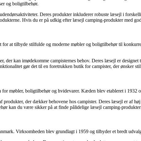
er og boligtilbehør.
udendørsaktiviteter. Deres produkter inkluderer robuste læsejl i forskell
produkterne. Hvis du er på udkig efter læsejl camping-produkter med god
for at tilbyde stilfulde og moderne møbler og boligtilbehør til konkurr
r, der kan imødekomme campisternes behov. Deres læsejl er designet til
onalitet gør det til en foretrukken butik for campister, der ønsker sti
or møbler, boligtilbehør og hvidevarer. Kæden blev etableret i 1932 og
f produkter, der dækker behovene hos campister. Deres læsejl er af høj k
behør kan du være sikker på at finde pålidelige læsejl camping-produkte
ark. Virksomheden blev grundlagt i 1959 og tilbyder et bredt udvalg a