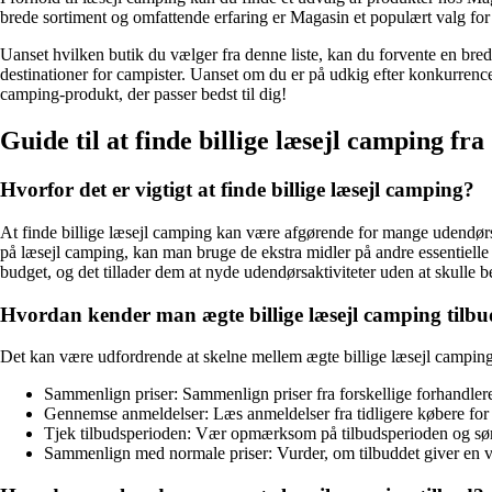
brede sortiment og omfattende erfaring er Magasin et populært valg for
Uanset hvilken butik du vælger fra denne liste, kan du forvente en bred 
destinationer for campister. Uanset om du er på udkig efter konkurrencedy
camping-produkt, der passer bedst til dig!
Guide til at finde billige læsejl camping fra
Hvorfor det er vigtigt at finde billige læsejl camping?
At finde billige læsejl camping kan være afgørende for mange udendørsen
på læsejl camping, kan man bruge de ekstra midler på andre essentielle
budget, og det tillader dem at nyde udendørsaktiviteter uden at skulle 
Hvordan kender man ægte billige læsejl camping tilb
Det kan være udfordrende at skelne mellem ægte billige læsejl camping 
Sammenlign priser: Sammenlign priser fra forskellige forhandlere fo
Gennemse anmeldelser: Læs anmeldelser fra tidligere købere for a
Tjek tilbudsperioden: Vær opmærksom på tilbudsperioden og sørg f
Sammenlign med normale priser: Vurder, om tilbuddet giver en væ