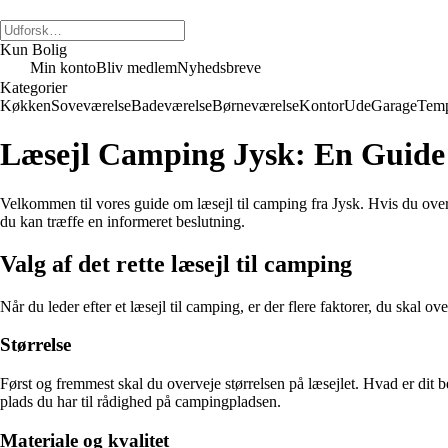
Kun Bolig
Min konto
Bliv medlem
Nyhedsbreve
Kategorier
Køkken
Soveværelse
Badeværelse
Børneværelse
Kontor
Ude
Garage
Temp
Læsejl Camping Jysk: En Guide t
Velkommen til vores guide om læsejl til camping fra Jysk. Hvis du overve
du kan træffe en informeret beslutning.
Valg af det rette læsejl til camping
Når du leder efter et læsejl til camping, er der flere faktorer, du skal o
Størrelse
Først og fremmest skal du overveje størrelsen på læsejlet. Hvad er dit b
plads du har til rådighed på campingpladsen.
Materiale og kvalitet