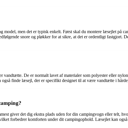
og model, men det er typisk enkelt. Først skal du montere læsejlet på c
ølgende snore og pløkker for at sikre, at det er ordentligt fastgjort. D
ller vandtætte. De er normalt lavet af materialer som polyester eller ny
også finde læsejl, der er specifikt designet til at være vandtætte i hårde
l camping?
mmest giver det dig ekstra plads uden for din campingvogn eller telt, hv
 hvilket forbedrer komforten under dit campingophold. Læsejlet kan også