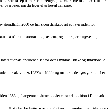
ansportere læsejl til mere rummelige og komfortable modeller. Kunder
bør overvejes, når du leder efter læsejl camping.
 grundlagt i 2000 og har siden da skabt sig et navn inden for
okus på både funktionalitet og æstetik, og de bruger miljøvenlige
nternationale anerkendelser for deres minimalistiske og funktionelle
udendørsaktiviteter. HAYs stilfulde og moderne designs gør det til et
 siden 1868 og har gennem årene opnået en stærk position i Danmark
signet til at sikre beskyttelse og komfort under campingturen. Med deres