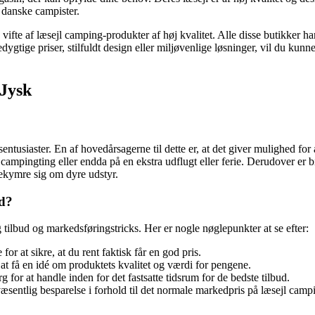
 danske campister.
vifte af læsejl camping-produkter af høj kvalitet. Alle disse butikker ha
gtige priser, stilfuldt design eller miljøvenlige løsninger, vil du kunne
 Jysk
tusiaster. En af hovedårsagerne til dette er, at det giver mulighed for 
 campingting eller endda på en ekstra udflugt eller ferie. Derudover er
bekymre sig om dyre udstyr.
ud?
tilbud og markedsføringstricks. Her er nogle nøglepunkter at se efter:
r at sikre, at du rent faktisk får en god pris.
t få en idé om produktets kvalitet og værdi for pengene.
or at handle inden for det fastsatte tidsrum for de bedste tilbud.
sentlig besparelse i forhold til det normale markedpris på læsejl camp