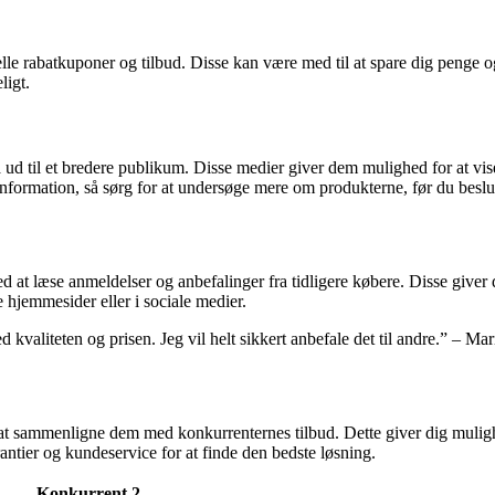
uelle rabatkuponer og tilbud. Disse kan være med til at spare dig penge
ligt.
nå ud til et bredere publikum. Disse medier giver dem mulighed for at vi
ormation, så sørg for at undersøge mere om produkterne, før du beslut
ed at læse anmeldelser og anbefalinger fra tidligere købere. Disse give
 hjemmesider eller i sociale medier.
 kvaliteten og prisen. Jeg vil helt sikkert anbefale det til andre.” – Mar
t at sammenligne dem med konkurrenternes tilbud. Dette giver dig mulig
rantier og kundeservice for at finde den bedste løsning.
Konkurrent 2