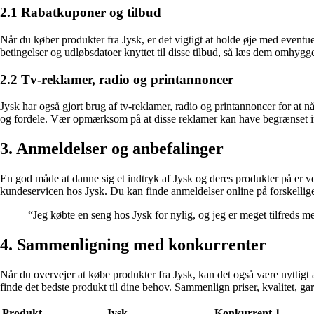
2.1 Rabatkuponer og tilbud
Når du køber produkter fra Jysk, er det vigtigt at holde øje med event
betingelser og udløbsdatoer knyttet til disse tilbud, så læs dem omhygge
2.2 Tv-reklamer, radio og printannoncer
Jysk har også gjort brug af tv-reklamer, radio og printannoncer for at 
og fordele. Vær opmærksom på at disse reklamer kan have begrænset inf
3. Anmeldelser og anbefalinger
En god måde at danne sig et indtryk af Jysk og deres produkter på er v
kundeservicen hos Jysk. Du kan finde anmeldelser online på forskellige
“Jeg købte en seng hos Jysk for nylig, og jeg er meget tilfreds med
4. Sammenligning med konkurrenter
Når du overvejer at købe produkter fra Jysk, kan det også være nyttig
finde det bedste produkt til dine behov. Sammenlign priser, kvalitet, ga
Produkt
Jysk
Konkurrent 1