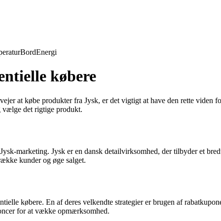
eratur
Bord
Energi
entielle købere
r at købe produkter fra Jysk, er det vigtigt at have den rette viden for 
 vælge det rigtige produkt.
til Jysk-marketing. Jysk er en dansk detailvirksomhed, der tilbyder et b
ltrække kunder og øge salget.
otentielle købere. En af deres velkendte strategier er brugen af rabatkupo
annoncer for at vække opmærksomhed.