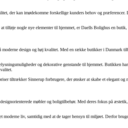
tet, der kan imødekomme forskellige kunders behov og præferencer. Deres
at tilføje nogle nye elementer til hjemmet, er Daells Bolighus en buti
 moderne design og høj kvalitet. Med en række butikker i Danmark tilbyd
elysningsmuligheder og dekorative genstande til hjemmet. Butikken har e
alitet.
priser tiltrækker Sinnerup forbrugere, der ønsker at skabe et elegant o
designorienterede møbler og boligtilbehør. Med deres fokus på æstetik,
 moderne liv, samtidig med at de tager hensyn til miljøet. Derfor bruger