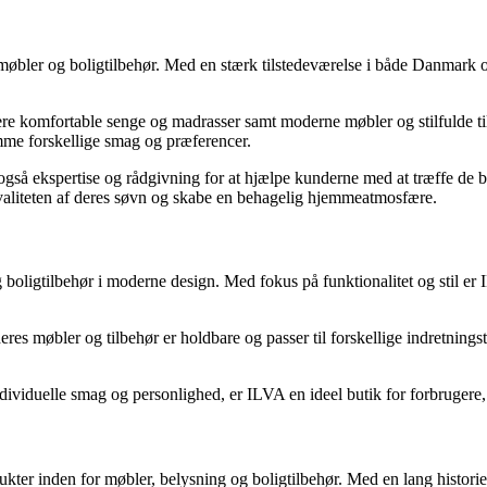
 møbler og boligtilbehør. Med en stærk tilstedeværelse i både Danmark og
vere komfortable senge og madrasser samt moderne møbler og stilfulde t
komme forskellige smag og præferencer.
så ekspertise og rådgivning for at hjælpe kunderne med at træffe de bed
e kvaliteten af deres søvn og skabe en behagelig hjemmeatmosfære.
oligtilbehør i moderne design. Med fokus på funktionalitet og stil er IL
 deres møbler og tilbehør er holdbare og passer til forskellige indretnin
ividuelle smag og personlighed, er ILVA en ideel butik for forbrugere, d
ter inden for møbler, belysning og boligtilbehør. Med en lang historie