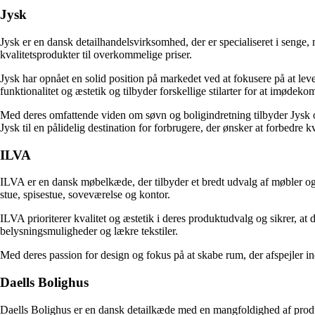
Jysk
Jysk er en dansk detailhandelsvirksomhed, der er specialiseret i senge,
kvalitetsprodukter til overkommelige priser.
Jysk har opnået en solid position på markedet ved at fokusere på at le
funktionalitet og æstetik og tilbyder forskellige stilarter for at imøde
Med deres omfattende viden om søvn og boligindretning tilbyder Jysk og
Jysk til en pålidelig destination for forbrugere, der ønsker at forbedr
ILVA
ILVA er en dansk møbelkæde, der tilbyder et bredt udvalg af møbler og b
stue, spisestue, soveværelse og kontor.
ILVA prioriterer kvalitet og æstetik i deres produktudvalg og sikrer, at
belysningsmuligheder og lækre tekstiler.
Med deres passion for design og fokus på at skabe rum, der afspejler ind
Daells Bolighus
Daells Bolighus er en dansk detailkæde med en mangfoldighed af produk