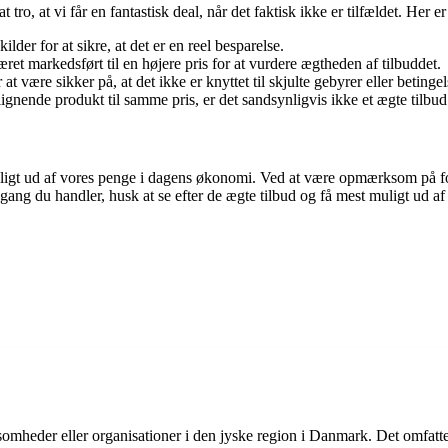
t tro, at vi får en fantastisk deal, når det faktisk ikke er tilfældet. H
der for at sikre, at det er en reel besparelse.
æret markedsført til en højere pris for at vurdere ægtheden af tilbuddet.
 være sikker på, at det ikke er knyttet til skjulte gebyrer eller betingel
ignende produkt til samme pris, er det sandsynligvis ikke et ægte tilbud
 muligt ud af vores penge i dagens økonomi. Ved at være opmærksom på 
e gang du handler, husk at se efter de ægte tilbud og få mest muligt ud a
ksomheder eller organisationer i den jyske region i Danmark. Det omfatt