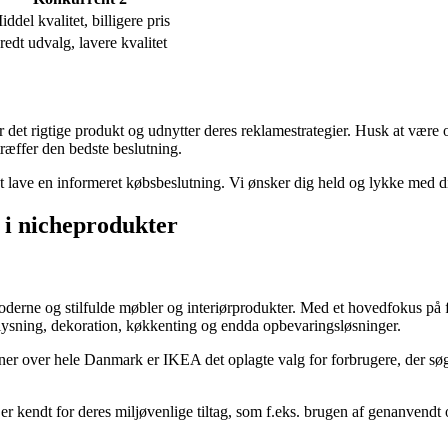
iddel kvalitet, billigere pris
redt udvalg, lavere kvalitet
 det rigtige produkt og udnytter deres reklamestrategier. Husk at være
ræffer den bedste beslutning.
 at lave en informeret købsbeslutning. Vi ønsker dig held og lykke med d
g i nicheprodukter
derne og stilfulde møbler og interiørprodukter. Med et hovedfokus på fu
elysning, dekoration, køkkenting og endda opbevaringsløsninger.
ner over hele Danmark er IKEA det oplagte valg for forbrugere, der søg
kendt for deres miljøvenlige tiltag, som f.eks. brugen af genanvendt o