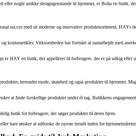
bord eller nogle unikke designgenstande til hjemmet, er Bolia en butik
onal succes med sit moderne og innovative produktsortiment. HAYs desi
g og kontorartikler. Virksomheden har formået at samarbejde med anerke
 er HAY en butik, der appellerer til forbrugere, der er på udkig efter un
 produkter, herunder mode, skønhed og også produkter til hjemmet. Mag
ker at finde forskellige produkter under ét tag. Butikkens engagement i k
delig butik for forbrugere, der søger produkter til deres hjem.
 eller bare ønsker at udforske de nyeste trends inden for hjemmeindretn