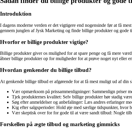
Sådan finder du billige produkter og gode t
Introduktion
I dagens moderne verden er det vigtigere end nogensinde før at få mest
gennem junglen af Jysk Marketing og finde billige produkter og gode t
Hvorfor er billige produkter vigtige?
Billige produkter giver os mulighed for at spare penge og få mere værdi
åbner billige produkter op for muligheder for at prøve noget nyt eller 
Hvordan genkender du billige tilbud?
At genkende billige tilbud er afgørende for at få mest muligt ud af din s
Vær opmærksom på prissammenligninger: Sammenlign priser mell
Tjek produkternes kvalitet: Selv billige produkter bør stadig være
Søg efter anmeldelser og anbefalinger: Læs andres erfaringer med p
Kig efter salgsperioder: Hold øje med særlige tidspunkter, hvor bu
Vær skeptisk over for for gode til at være sandt tilbud: Nogle til
Forskellen på ægte tilbud og marketing gimmicks