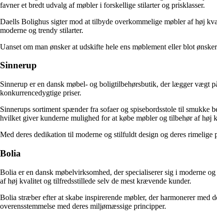
favner et bredt udvalg af møbler i forskellige stilarter og prisklasser.
Daells Bolighus sigter mod at tilbyde overkommelige møbler af høj kvali
moderne og trendy stilarter.
Uanset om man ønsker at udskifte hele ens møblement eller blot ønsker 
Sinnerup
Sinnerup er en dansk møbel- og boligtilbehørsbutik, der lægger vægt på
konkurrencedygtige priser.
Sinnerups sortiment spænder fra sofaer og spisebordsstole til smukke b
hvilket giver kunderne mulighed for at købe møbler og tilbehør af høj kv
Med deres dedikation til moderne og stilfuldt design og deres rimelige 
Bolia
Bolia er en dansk møbelvirksomhed, der specialiserer sig i moderne og 
af høj kvalitet og tilfredsstillede selv de mest krævende kunder.
Bolia stræber efter at skabe inspirerende møbler, der harmonerer med det
overensstemmelse med deres miljømæssige principper.