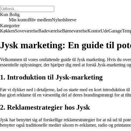
Kun Bolig
Min konto
Bliv medlem
Nyhedsbreve
Kategorier
Køkken
Soveværelse
Badeværelse
Børneværelse
Kontor
Ude
Garage
Temp
Jysk marketing: En guide til pot
Velkommen til vores omfattende guide til Jysk marketing. Hvis du overveje
essentielle oplysninger, der hjælper dig med at forstå Jysk-marketing og
1. Introduktion til Jysk-marketing
Før vi dykker ned i detaljerne, lad os starte med en kort introduktion 
har gjort reklame til en væsentlig del af deres brandingstrategi for at ti
2. Reklamestrategier hos Jysk
Jysk har benyttet sig af forskellige reklamestrategier for at nå ud til p
benytter også traditionelle medier såsom tv-reklamer, radio og print