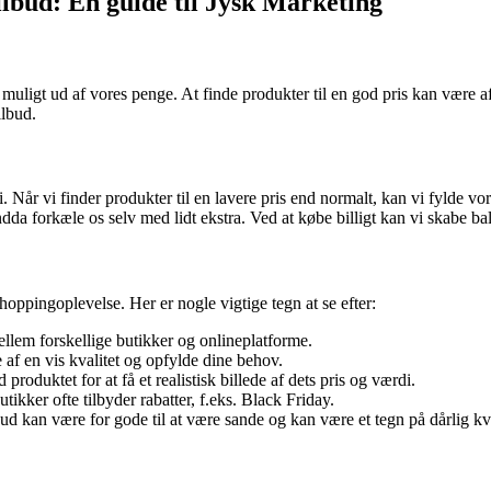
ilbud: En guide til Jysk Marketing
 muligt ud af vores penge. At finde produkter til en god pris kan være 
ilbud.
. Når vi finder produkter til en lavere pris end normalt, kan vi fylde 
endda forkæle os selv med lidt ekstra. Ved at købe billigt kan vi skabe 
hoppingoplevelse. Her er nogle vigtige tegn at se efter:
em forskellige butikker og onlineplatforme.
 af en vis kvalitet og opfylde dine behov.
roduktet for at få et realistisk billede af dets pris og værdi.
tikker ofte tilbyder rabatter, f.eks. Black Friday.
bud kan være for gode til at være sande og kan være et tegn på dårlig kva