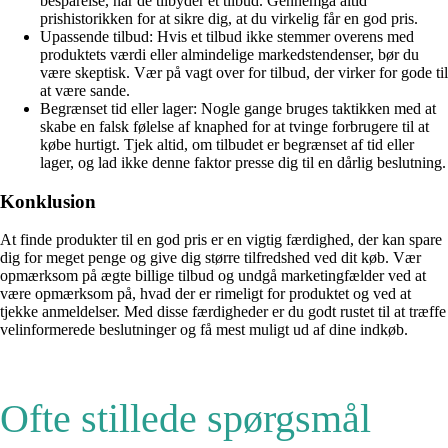
besparelse, når de tilbyder et tilbud. Gennemgå altid
prishistorikken for at sikre dig, at du virkelig får en god pris.
Upassende tilbud: Hvis et tilbud ikke stemmer overens med
produktets værdi eller almindelige markedstendenser, bør du
være skeptisk. Vær på vagt over for tilbud, der virker for gode til
at være sande.
Begrænset tid eller lager: Nogle gange bruges taktikken med at
skabe en falsk følelse af knaphed for at tvinge forbrugere til at
købe hurtigt. Tjek altid, om tilbudet er begrænset af tid eller
lager, og lad ikke denne faktor presse dig til en dårlig beslutning.
Konklusion
At finde produkter til en god pris er en vigtig færdighed, der kan spare
dig for meget penge og give dig større tilfredshed ved dit køb. Vær
opmærksom på ægte billige tilbud og undgå marketingfælder ved at
være opmærksom på, hvad der er rimeligt for produktet og ved at
tjekke anmeldelser. Med disse færdigheder er du godt rustet til at træffe
velinformerede beslutninger og få mest muligt ud af dine indkøb.
Ofte stillede spørgsmål