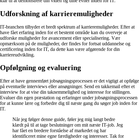
klar til at demonstrere din viden og dine evner inden for IT.
Udforskning af karrieremuligheder
IT-branchen tilbyder et bredt spektrum af karrieremuligheder. Efter at
have fået erfaring inden for et bestemt område kan du overveje at
udforske muligheder for avancement eller specialisering. Vær
opmærksom på de muligheder, der findes for fortsat uddannelse og
certificering inden for IT, da dette kan være afgørende for din
karriereudvikling.
Opfølgning og evaluering
Efter at have gennemført jobsøgningsprocessen er det vigtigt at opfølge
på eventuelle interviews eller ansøgninger. Send en takkemail efter et
interview for at vise din taknemmelighed og interesse for stillingen.
Evaluer din egen præstation og erfaringer under jobsøgningsprocessen
for at kunne lære og forbedre dig til næste gang du søger job inden for
IT.
Når jeg følger denne guide, føler jeg mig langt bedre
klædt på til at tage beslutninger om mit næste IT-job. Jeg
har fået en bredere forståelse af markedet og har
identificeret mine egne færdigheder og interesser. Tak for