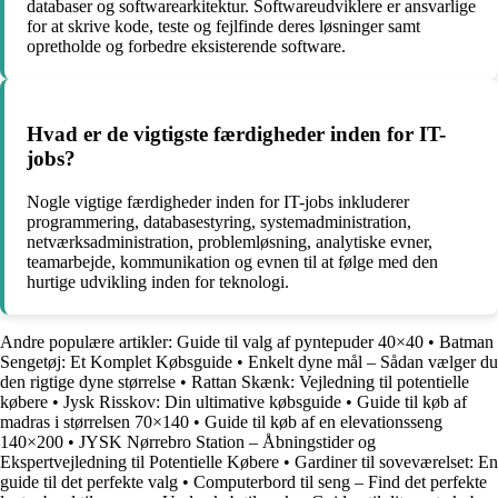
databaser og softwarearkitektur. Softwareudviklere er ansvarlige
for at skrive kode, teste og fejlfinde deres løsninger samt
opretholde og forbedre eksisterende software.
Hvad er de vigtigste færdigheder inden for IT-
jobs?
Nogle vigtige færdigheder inden for IT-jobs inkluderer
programmering, databasestyring, systemadministration,
netværksadministration, problemløsning, analytiske evner,
teamarbejde, kommunikation og evnen til at følge med den
hurtige udvikling inden for teknologi.
Andre populære artikler:
Guide til valg af pyntepuder 40×40
•
Batman
Sengetøj: Et Komplet Købsguide
•
Enkelt dyne mål – Sådan vælger du
den rigtige dyne størrelse
•
Rattan Skænk: Vejledning til potentielle
købere
•
Jysk Risskov: Din ultimative købsguide
•
Guide til køb af
madras i størrelsen 70×140
•
Guide til køb af en elevationsseng
140×200
•
JYSK Nørrebro Station – Åbningstider og
Ekspertvejledning til Potentielle Købere
•
Gardiner til soveværelset: En
guide til det perfekte valg
•
Computerbord til seng – Find det perfekte