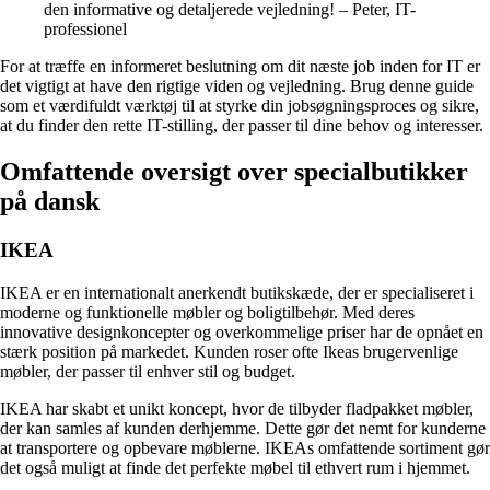
den informative og detaljerede vejledning! – Peter, IT-
professionel
For at træffe en informeret beslutning om dit næste job inden for IT er
det vigtigt at have den rigtige viden og vejledning. Brug denne guide
som et værdifuldt værktøj til at styrke din jobsøgningsproces og sikre,
at du finder den rette IT-stilling, der passer til dine behov og interesser.
Omfattende oversigt over specialbutikker
på dansk
IKEA
IKEA er en internationalt anerkendt butikskæde, der er specialiseret i
moderne og funktionelle møbler og boligtilbehør. Med deres
innovative designkoncepter og overkommelige priser har de opnået en
stærk position på markedet. Kunden roser ofte Ikeas brugervenlige
møbler, der passer til enhver stil og budget.
IKEA har skabt et unikt koncept, hvor de tilbyder fladpakket møbler,
der kan samles af kunden derhjemme. Dette gør det nemt for kunderne
at transportere og opbevare møblerne. IKEAs omfattende sortiment gør
det også muligt at finde det perfekte møbel til ethvert rum i hjemmet.