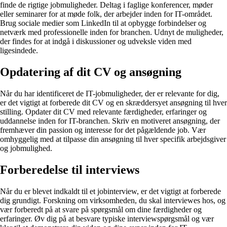
finde de rigtige jobmuligheder. Deltag i faglige konferencer, møder
eller seminarer for at møde folk, der arbejder inden for IT-området.
Brug sociale medier som LinkedIn til at opbygge forbindelser og
netværk med professionelle inden for branchen. Udnyt de muligheder,
der findes for at indgå i diskussioner og udveksle viden med
ligesindede.
Opdatering af dit CV og ansøgning
Når du har identificeret de IT-jobmuligheder, der er relevante for dig,
er det vigtigt at forberede dit CV og en skræddersyet ansøgning til hver
stilling. Opdater dit CV med relevante færdigheder, erfaringer og
uddannelse inden for IT-branchen. Skriv en motiveret ansøgning, der
fremhæver din passion og interesse for det pågældende job. Vær
omhyggelig med at tilpasse din ansøgning til hver specifik arbejdsgiver
og jobmulighed.
Forberedelse til interviews
Når du er blevet indkaldt til et jobinterview, er det vigtigt at forberede
dig grundigt. Forskning om virksomheden, du skal interviewes hos, og
vær forberedt på at svare på spørgsmål om dine færdigheder og
erfaringer. Øv dig på at besvare typiske interviewspørgsmål og vær