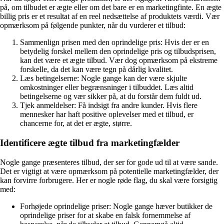
på, om tilbudet er ægte eller om det bare er en marketingfinte. En ægte
billig pris er et resultat af en reel nedsættelse af produktets værdi. Vær
opmærksom på følgende punkter, når du vurderer et tilbud:
Sammenlign prisen med den oprindelige pris: Hvis der er en
betydelig forskel mellem den oprindelige pris og tilbudsprisen,
kan det være et ægte tilbud. Vær dog opmærksom på ekstreme
forskelle, da det kan være tegn på dårlig kvalitet.
Læs betingelserne: Nogle gange kan der være skjulte
omkostninger eller begrænsninger i tilbuddet. Læs altid
betingelserne og vær sikker på, at du forstår dem fuldt ud.
Tjek anmeldelser: Få indsigt fra andre kunder. Hvis flere
mennesker har haft positive oplevelser med et tilbud, er
chancerne for, at det er ægte, større.
Identificere ægte tilbud fra marketingfælder
Nogle gange præsenteres tilbud, der ser for gode ud til at være sande.
Det er vigtigt at være opmærksom på potentielle marketingfælder, der
kan forvirre forbrugere. Her er nogle røde flag, du skal være forsigtig
med:
Forhøjede oprindelige priser: Nogle gange hæver butikker de
oprindelige priser for at skabe en falsk fornemmelse af