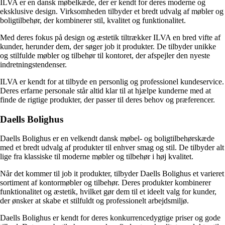
ILVA er en dansk møbelkæde, der er kendt for deres moderne og
eksklusive design. Virksomheden tilbyder et bredt udvalg af møbler og
boligtilbehør, der kombinerer stil, kvalitet og funktionalitet.
Med deres fokus på design og æstetik tiltrækker ILVA en bred vifte af
kunder, herunder dem, der søger job it produkter. De tilbyder unikke
og stilfulde møbler og tilbehør til kontoret, der afspejler den nyeste
indretningstendenser.
ILVA er kendt for at tilbyde en personlig og professionel kundeservice.
Deres erfarne personale står altid klar til at hjælpe kunderne med at
finde de rigtige produkter, der passer til deres behov og præferencer.
Daells Bolighus
Daells Bolighus er en velkendt dansk møbel- og boligtilbehørskæde
med et bredt udvalg af produkter til enhver smag og stil. De tilbyder alt
lige fra klassiske til moderne møbler og tilbehør i høj kvalitet.
Når det kommer til job it produkter, tilbyder Daells Bolighus et varieret
sortiment af kontormøbler og tilbehør. Deres produkter kombinerer
funktionalitet og æstetik, hvilket gør dem til et ideelt valg for kunder,
der ønsker at skabe et stilfuldt og professionelt arbejdsmiljø.
Daells Bolighus er kendt for deres konkurrencedygtige priser og gode