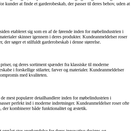
 kunder at finde et garderobeskab, der passer til deres behov, uden at
iden etableret sig som en af de førende inden for møbelindustrien i
aterialer skinner igennem i deres produkter. Kundeanmeldelser roser
 der søger et stilfuldt garderobeskab i denne størrelse.
riser, og deres sortiment spænder fra klassiske til moderne
skabe i forskellige stilarter, farver og materialer. Kundeanmeldelser
 kompromis med kvaliteten.
 de mest populære detailhandlere inden for møbelindustrien i
asser perfekt ind i moderne indretninger. Kundeanmeldelser roser ofte
, der kombinerer både funktionalitet og æstetik.
t opnået stor anerkendelse for deres innovative designs og