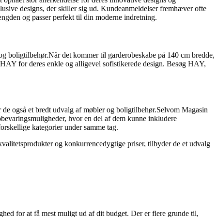
klusive designs, der skiller sig ud. Kundeanmeldelser fremhæver ofte
ængden og passer perfekt til din moderne indretning.
 og boligtilbehør.Når det kommer til garderobeskabe på 140 cm bredde,
e HAY for deres enkle og alligevel sofistikerede design. Besøg HAY,
er de også et bredt udvalg af møbler og boligtilbehør.Selvom Magasin
g opbevaringsmuligheder, hvor en del af dem kunne inkludere
orskellige kategorier under samme tag.
 kvalitetsprodukter og konkurrencedygtige priser, tilbyder de et udvalg
ed for at få mest muligt ud af dit budget. Der er flere grunde til,