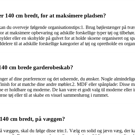
er 140 cm bredt, for at maksimere pladsen?
an du overveje følgende organisationstips:1. Brug bøjlestænger på tværs 
r for at maksimere opbevaring og adskille forskellige typer tøj og tilbehø
hylder eller en skohylde på gulvet for at holde skoene organiseret og spa
delere til at adskille forskellige kategorier af tøj og opretholde en organi
t 140 cm brede garderobeskab?
ænger af dine præferencer og det udseende, du ønsker. Nogle almindelig
finish for at matche dine andre møbler.2. MDF eller spånplade: Disse m
be er holdbare og moderne. De kan være et godt valg til moderne eller i
pæne tøj eller til at skabe en visuel sammenhæng i rummet.
 140 cm bredt, på væggen?
å væggen, skal du følge disse trin:1. Vælg en solid og jævn væg, der ka