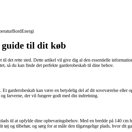
eratur
Bord
Energi
uide til dit køb
il det rette sted. Dette artikel vil give dig al den essentielle informat
et, så du kan finde det perfekte garderobeskab til dine behov.
. Et garderobeskab kan være en betydelig del af dit soveværelse eller opb
 og farverne, der vil fungere godt med din indretning.
k plads til at opfylde dine opbevaringsbehov. Med en bredde på 140 cm 
it tøj og tilbehør, og sørg for at måle den tilgængelige plads, hvor dit g