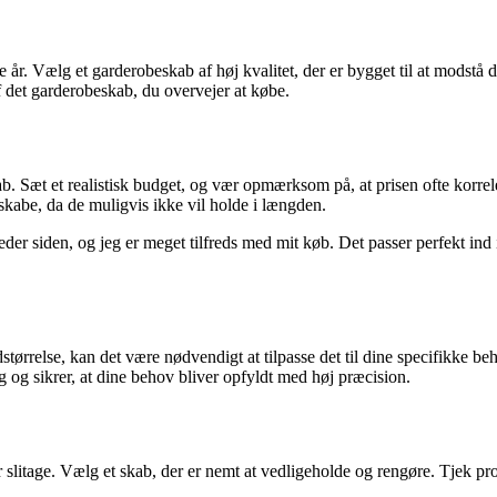
e år. Vælg et garderobeskab af høj kvalitet, der er bygget til at modstå
f det garderobeskab, du overvejer at købe.
kab. Sæt et realistisk budget, og vær opmærksom på, at prisen ofte korre
skabe, da de muligvis ikke vil holde i længden.
der siden, og jeg er meget tilfreds med mit køb. Det passer perfekt ind
relse, kan det være nødvendigt at tilpasse det til dine specifikke beh
ng og sikrer, at dine behov bliver opfyldt med høj præcision.
for slitage. Vælg et skab, der er nemt at vedligeholde og rengøre. Tjek p