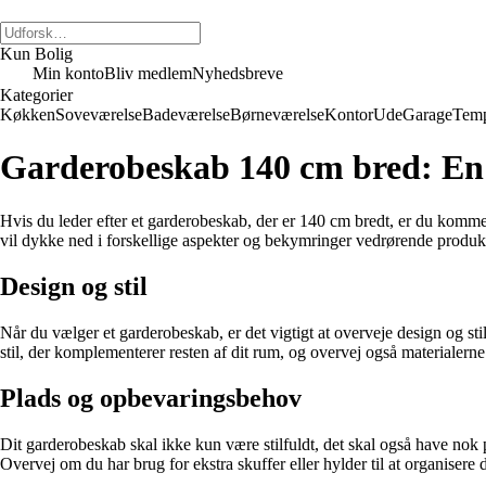
Kun Bolig
Min konto
Bliv medlem
Nyhedsbreve
Kategorier
Køkken
Soveværelse
Badeværelse
Børneværelse
Kontor
Ude
Garage
Temp
Garderobeskab 140 cm bred: En g
Hvis du leder efter et garderobeskab, der er 140 cm bredt, er du kommet t
vil dykke ned i forskellige aspekter og bekymringer vedrørende produkt
Design og stil
Når du vælger et garderobeskab, er det vigtigt at overveje design og stil
stil, der komplementerer resten af dit rum, og overvej også materialerne
Plads og opbevaringsbehov
Dit garderobeskab skal ikke kun være stilfuldt, det skal også have no
Overvej om du har brug for ekstra skuffer eller hylder til at organisere d