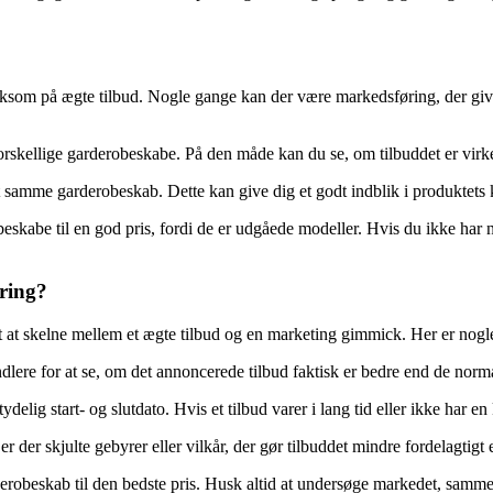
rksom på ægte tilbud. Nogle gange kan der være markedsføring, der giver i
kellige garderobeskabe. På den måde kan du se, om tilbuddet er virkeli
 samme garderobeskab. Dette kan give dig et godt indblik i produktets k
be til en god pris, fordi de er udgåede modeller. Hvis du ikke har n
øring?
t skelne mellem et ægte tilbud og en marketing gimmick. Her er nogle m
lere for at se, om det annoncerede tilbud faktisk er bedre end de norma
delig start- og slutdato. Hvis et tilbud varer i lang tid eller ikke har 
 der skjulte gebyrer eller vilkår, der gør tilbuddet mindre fordelagtigt e
 garderobeskab til den bedste pris. Husk altid at undersøge markedet, s