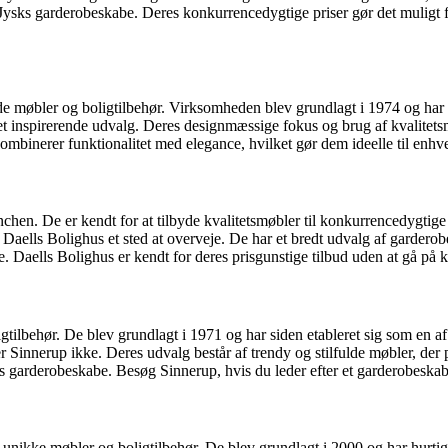
sks garderobeskabe. Deres konkurrencedygtige priser gør det muligt for
de møbler og boligtilbehør. Virksomheden blev grundlagt i 1974 og har s
inspirerende udvalg. Deres designmæssige fokus og brug af kvalitetsm
binerer funktionalitet med elegance, hvilket gør dem ideelle til enhver,
en. De er kendt for at tilbyde kvalitetsmøbler til konkurrencedygtige p
Daells Bolighus et sted at overveje. De har et bredt udvalg af garderobe
e. Daells Bolighus er kendt for deres prisgunstige tilbud uden at gå på
ilbehør. De blev grundlagt i 1971 og har siden etableret sig som en af
innerup ikke. Deres udvalg består af trendy og stilfulde møbler, der p
es garderobeskabe. Besøg Sinnerup, hvis du leder efter et garderobeskab
 unikke møbler og boligtilbehør. De blev grundlagt i 2000 og har hurtig