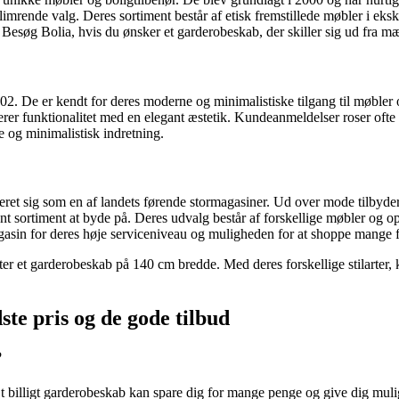
imrende valg. Deres sortiment består af etisk fremstillede møbler i eks
 Besøg Bolia, hvis du ønsker et garderobeskab, der skiller sig ud fra m
2. De er kendt for deres moderne og minimalistiske tilgang til møbler
erer funktionalitet med en elegant æstetik. Kundeanmeldelser roser oft
e og minimalistisk indretning.
leret sig som en af landets førende stormagasiner. Ud over mode tilbyd
ssant sortiment at byde på. Deres udvalg består af forskellige møbler o
asin for deres høje serviceniveau og muligheden for at shoppe mange f
fter et garderobeskab på 140 cm bredde. Med deres forskellige stilarter,
te pris og de gode tilbud
?
Et billigt garderobeskab kan spare dig for mange penge og give dig muligh