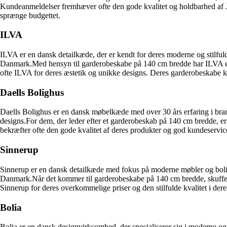
Kundeanmeldelser fremhæver ofte den gode kvalitet og holdbarhed af Jy
sprænge budgettet.
ILVA
ILVA er en dansk detailkæde, der er kendt for deres moderne og stilful
Danmark.Med hensyn til garderobeskabe på 140 cm bredde har ILVA et 
ofte ILVA for deres æstetik og unikke designs. Deres garderobeskabe kom
Daells Bolighus
Daells Bolighus er en dansk møbelkæde med over 30 års erfaring i branch
designs.For dem, der leder efter et garderobeskab på 140 cm bredde, er 
bekræfter ofte den gode kvalitet af deres produkter og god kundeservic
Sinnerup
Sinnerup er en dansk detailkæde med fokus på moderne møbler og boligt
Danmark.Når det kommer til garderobeskabe på 140 cm bredde, skuffer S
Sinnerup for deres overkommelige priser og den stilfulde kvalitet i der
Bolia
Bolia er en dansk designvirksomhed, der specialiserer sig i moderne og