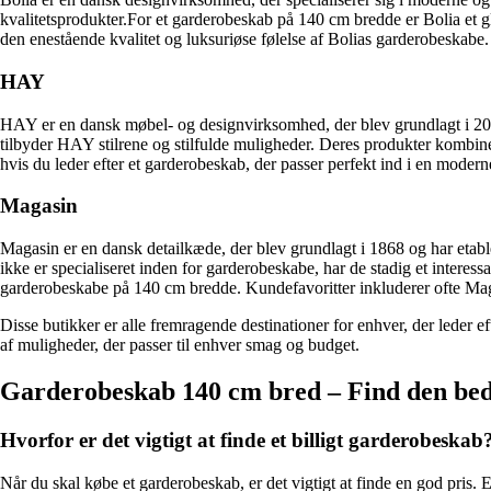
kvalitetsprodukter.For et garderobeskab på 140 cm bredde er Bolia et gl
den enestående kvalitet og luksuriøse følelse af Bolias garderobeskabe.
HAY
HAY er en dansk møbel- og designvirksomhed, der blev grundlagt i 200
tilbyder HAY stilrene og stilfulde muligheder. Deres produkter kombin
hvis du leder efter et garderobeskab, der passer perfekt ind i en modern
Magasin
Magasin er en dansk detailkæde, der blev grundlagt i 1868 og har etab
ikke er specialiseret inden for garderobeskabe, har de stadig et intere
garderobeskabe på 140 cm bredde. Kundefavoritter inkluderer ofte Mag
Disse butikker er alle fremragende destinationer for enhver, der leder e
af muligheder, der passer til enhver smag og budget.
Garderobeskab 140 cm bred – Find den beds
Hvorfor er det vigtigt at finde et billigt garderobeskab
Når du skal købe et garderobeskab, er det vigtigt at finde en god pris. 