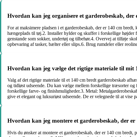
Hvordan kan jeg organisere et garderobeskab, der 
For at maksimere pladsen i et garderobeskab, der er 140 cm bredt, k
hængeplads til tøj.2. Installer hylder og skuffer i forskellige højde
genstande som sokker, undertøj og tilbehør.4. Overvej at tilføje sko
opbevaring af tasker, bælter eller slips.6. Brug rumdeler eller reolind
Hvordan kan jeg vælge det rigtige materiale til mi
Valg af det rigtige materiale til et 140 cm bredt garderobeskab afh
og tidløst udseende. Du kan vælge mellem forskellige træsorter og 
forskellige farve- og finishmuligheder.3. Metal: Metalgarderobeska
give et elegant og luksuriøst udseende. De er velegnede til at vise 
Hvordan kan jeg montere et garderobeskab, der er
Hvis du ønsker at montere et garderobeskab, der er 140 cm bredt, p