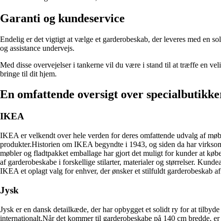
Garanti og kundeservice
Endelig er det vigtigt at vælge et garderobeskab, der leveres med en so
og assistance undervejs.
Med disse overvejelser i tankerne vil du være i stand til at træffe en v
bringe til dit hjem.
En omfattende oversigt over specialbutikk
IKEA
IKEA er velkendt over hele verden for deres omfattende udvalg af møbl
produkter.Historien om IKEA begyndte i 1943, og siden da har virksomh
møbler og fladtpakket emballage har gjort det muligt for kunder at kø
af garderobeskabe i forskellige stilarter, materialer og størrelser. Ku
IKEA et oplagt valg for enhver, der ønsker et stilfuldt garderobeskab af 
Jysk
Jysk er en dansk detailkæde, der har opbygget et solidt ry for at tilby
internationalt.Når det kommer til garderobeskabe på 140 cm bredde, er J