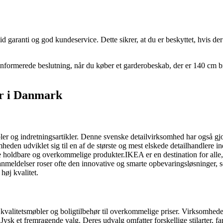
lid garanti og god kundeservice. Dette sikrer, at du er beskyttet, hvis 
elinformerede beslutning, når du køber et garderobeskab, der er 140 cm br
er i Danmark
er og indretningsartikler. Denne svenske detailvirksomhed har også gjo
eden udviklet sig til en af de største og mest elskede detailhandlere 
be holdbare og overkommelige produkter.IKEA er en destination for alle
ndeanmeldelser roser ofte den innovative og smarte opbevaringsløsninger,
høj kvalitet.
de kvalitetsmøbler og boligtilbehør til overkommelige priser. Virksomhe
ysk et fremragende valg. Deres udvalg omfatter forskellige stilarter, fa