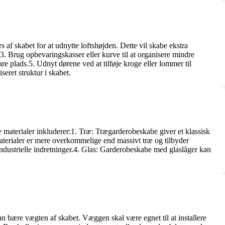
af skabet for at udnytte loftshøjden. Dette vil skabe ekstra
r.3. Brug opbevaringskasser eller kurve til at organisere mindre
re plads.5. Udnyt dørene ved at tilføje kroge eller lommer til
seret struktur i skabet.
e materialer inkluderer:1. Træ: Trægarderobeskabe giver et klassisk
aterialer er mere overkommelige end massivt træ og tilbyder
ndustrielle indretninger.4. Glas: Garderobeskabe med glaslåger kan
n bære vægten af skabet. Væggen skal være egnet til at installere