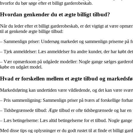
hvorfor du bør søge efter et billigt garderobeskab.
Hvordan genkender du et ægte billigt tilbud?
Når du leder efter et billigt garderobeskab, er det vigtigt at være opmæ
til at genkende ægte billige tilbud:
– Sammenlign priser: Undersøg markedet og sammenlign priserne på fors
– Tjek anmeldelser: Læs anmeldelser fra andre kunder, der har købt det
– Vær opmærksom på udgåede modeller: Nogle gange sælges garderobeska
købe en udgået model.
Hvad er forskellen mellem et ægte tilbud og markedsf
Markedsføring kan undertiden være vildledende, og det kan være svært a
– Pris sammenligning: Sammenlign priser på tværs af forskellige forhand
– Tidsbegrænsede tilbud: Ægte tilbud er ofte tidsbegrænsede og har en ty
– Læs betingelserne: Læs altid betingelserne for et tilbud. Nogle gange er
Med disse tips og oplysninger er du godt rustet til at finde et billigt