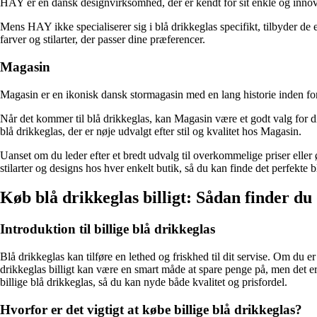
HAY er en dansk designvirksomhed, der er kendt for sit enkle og innova
Mens HAY ikke specialiserer sig i blå drikkeglas specifikt, tilbyder de e
farver og stilarter, der passer dine præferencer.
Magasin
Magasin er en ikonisk dansk stormagasin med en lang historie inden for
Når det kommer til blå drikkeglas, kan Magasin være et godt valg for di
blå drikkeglas, der er nøje udvalgt efter stil og kvalitet hos Magasin.
Uanset om du leder efter et bredt udvalg til overkommelige priser eller
stilarter og designs hos hver enkelt butik, så du kan finde det perfekte bl
Køb blå drikkeglas billigt: Sådan finder du 
Introduktion til billige blå drikkeglas
Blå drikkeglas kan tilføre en lethed og friskhed til dit servise. Om du er
drikkeglas billigt kan være en smart måde at spare penge på, men det e
billige blå drikkeglas, så du kan nyde både kvalitet og prisfordel.
Hvorfor er det vigtigt at købe billige blå drikkeglas?