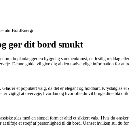
eratur
Bord
Energi
og gør dit bord smukt
Uanset om du planlægger en hyggelig sammenkomst, en festlig middag eller
erveje. Denne guide vil give dig al den nødvendige information for at tr
e. Glas er et populært valg, da det er elegant og holdbart. Krystalglas e
 er vigtigt at overveje, hvordan og hvor ofte du vil bruge dine blå drik
lassiske glas med en simpel form er altid et sikkert valg. Hvis du ønske
t tilføje et strejf af personlighed til dit bord. Uanset hvilken stil du fo