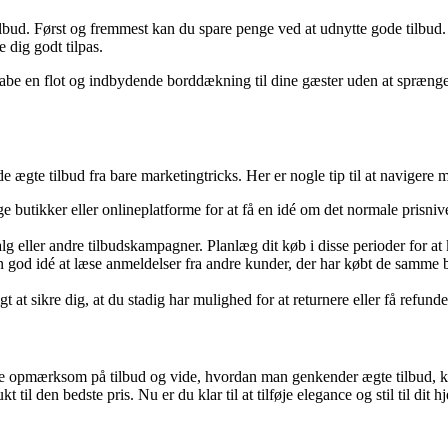
å tilbud. Først og fremmest kan du spare penge ved at udnytte gode tilbud
e dig godt tilpas.
abe en flot og indbydende borddækning til dine gæster uden at sprænge bu
de ægte tilbud fra bare marketingtricks. Her er nogle tip til at navigere 
e butikker eller onlineplatforme for at få en idé om det normale prisniv
 eller andre tilbudskampagner. Planlæg dit køb i disse perioder for at 
 god idé at læse anmeldelser fra andre kunder, der har købt de samme blå
t at sikre dig, at du stadig har mulighed for at returnere eller få refunde
re opmærksom på tilbud og vide, hvordan man genkender ægte tilbud, kan d
t til den bedste pris. Nu er du klar til at tilføje elegance og stil til di