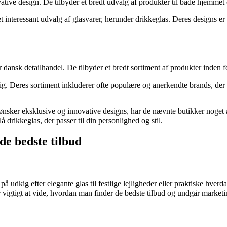
tive design. De tilbyder et bredt udvalg af produkter til både hjemmet 
t interessant udvalg af glasvarer, herunder drikkeglas. Deres designs er 
 dansk detailhandel. De tilbyder et bredt sortiment af produkter inden
g. Deres sortiment inkluderer ofte populære og anerkendte brands, der ti
 ønsker eksklusive og innovative designs, har de nævnte butikker noget a
å drikkeglas, der passer til din personlighed og stil.
de bedste tilbud
 på udkig efter elegante glas til festlige lejligheder eller praktiske hver
r vigtigt at vide, hvordan man finder de bedste tilbud og undgår marke