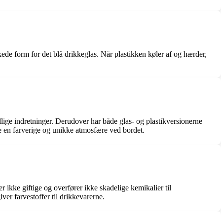
kede form for det blå drikkeglas. Når plastikken køler af og hærder,
ellige indretninger. Derudover har både glas- og plastikversionerne
be en farverige og unikke atmosfære ved bordet.
er ikke giftige og overfører ikke skadelige kemikalier til
iver farvestoffer til drikkevarerne.