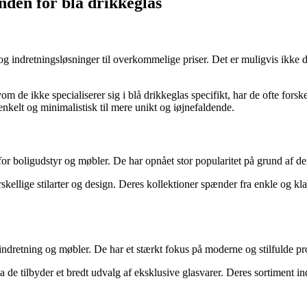
nden for blå drikkeglas
indretningsløsninger til overkommelige priser. Det er muligvis ikke det
m de ikke specialiserer sig i blå drikkeglas specifikt, har de ofte forsk
a enkelt og minimalistisk til mere unikt og iøjnefaldende.
for boligudstyr og møbler. De har opnået stor popularitet på grund af 
rskellige stilarter og design. Deres kollektioner spænder fra enkle og kl
indretning og møbler. De har et stærkt fokus på moderne og stilfulde pr
a de tilbyder et bredt udvalg af eksklusive glasvarer. Deres sortiment i