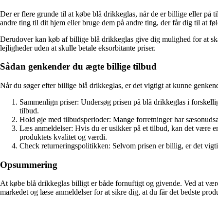
Der er flere grunde til at købe blå drikkeglas, når de er billige eller p
andre ting til dit hjem eller bruge dem på andre ting, der får dig til at føl
Derudover kan køb af billige blå drikkeglas give dig mulighed for at sk
lejligheder uden at skulle betale eksorbitante priser.
Sådan genkender du ægte billige tilbud
Når du søger efter billige blå drikkeglas, er det vigtigt at kunne genken
Sammenlign priser: Undersøg prisen på blå drikkeglas i forskellig
tilbud.
Hold øje med tilbudsperioder: Mange forretninger har sæsonudsalg
Læs anmeldelser: Hvis du er usikker på et tilbud, kan det være en
produktets kvalitet og værdi.
Check returneringspolitikken: Selvom prisen er billig, er det vigtig
Opsummering
At købe blå drikkeglas billigt er både fornuftigt og givende. Ved at væ
markedet og læse anmeldelser for at sikre dig, at du får det bedste produk