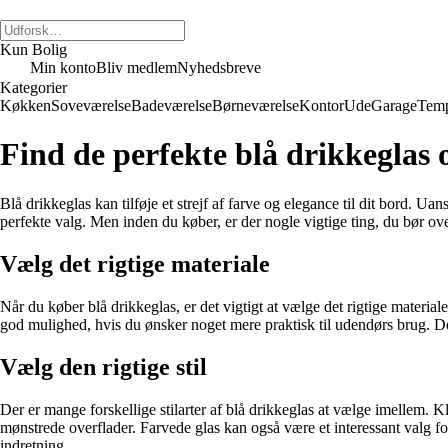
Kun Bolig
Min konto
Bliv medlem
Nyhedsbreve
Kategorier
Køkken
Soveværelse
Badeværelse
Børneværelse
Kontor
Ude
Garage
Temp
Find de perfekte blå drikkeglas 
Blå drikkeglas kan tilføje et strejf af farve og elegance til dit bord. 
perfekte valg. Men inden du køber, er der nogle vigtige ting, du bør ov
Vælg det rigtige materiale
Når du køber blå drikkeglas, er det vigtigt at vælge det rigtige material
god mulighed, hvis du ønsker noget mere praktisk til udendørs brug. Det
Vælg den rigtige stil
Der er mange forskellige stilarter af blå drikkeglas at vælge imellem. K
mønstrede overflader. Farvede glas kan også være et interessant valg for a
indretning.