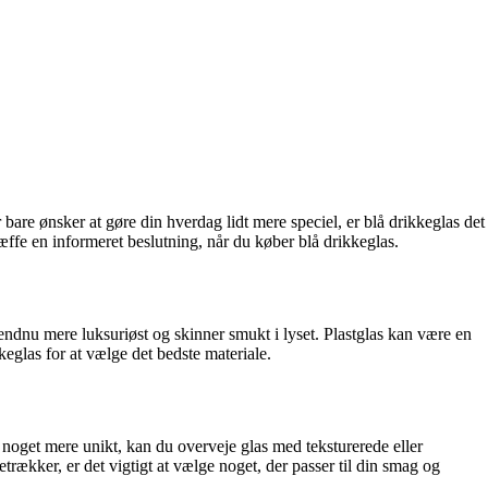
 bare ønsker at gøre din hverdag lidt mere speciel, er blå drikkeglas det
æffe en informeret beslutning, når du køber blå drikkeglas.
r endnu mere luksuriøst og skinner smukt i lyset. Plastglas kan være en
keglas for at vælge det bedste materiale.
r noget mere unikt, kan du overveje glas med teksturerede eller
retrækker, er det vigtigt at vælge noget, der passer til din smag og