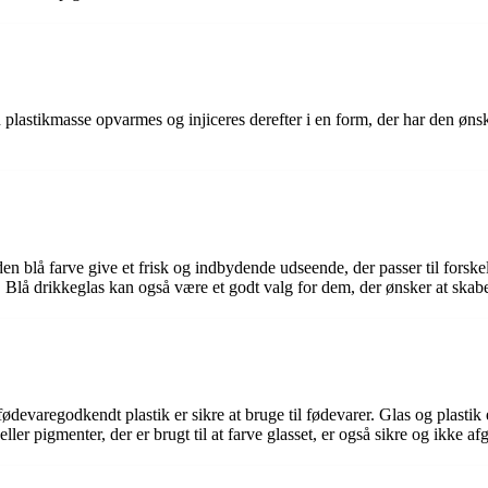
n plastikmasse opvarmes og injiceres derefter i en form, der har den øns
 den blå farve give et frisk og indbydende udseende, der passer til forsk
r. Blå drikkeglas kan også være et godt valg for dem, der ønsker at ska
fødevaregodkendt plastik er sikre at bruge til fødevarer. Glas og plastik 
ller pigmenter, der er brugt til at farve glasset, er også sikre og ikke afg