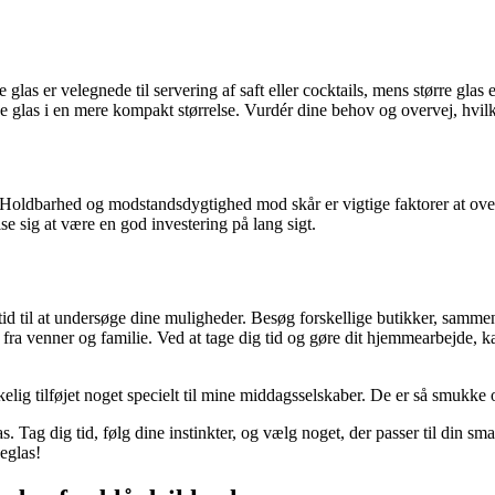
 glas er velegnede til servering af saft eller cocktails, mens større glas 
glas i en mere kompakt størrelse. Vurdér dine behov og overvej, hvilken
tet. Holdbarhed og modstandsdygtighed mod skår er vigtige faktorer at o
ise sig at være en god investering på lang sigt.
g tid til at undersøge dine muligheder. Besøg forskellige butikker, sammenl
 fra venner og familie. Ved at tage dig tid og gøre dit hjemmearbejde, k
kelig tilføjet noget specielt til mine middagsselskaber. De er så smukke
s. Tag dig tid, følg dine instinkter, og vælg noget, der passer til din sm
keglas!